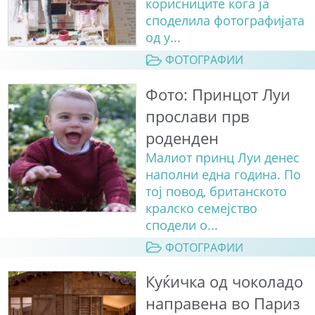
корисниците кога ја
споделила фотографијата
од у...
ФОТОГРАФИИ
Фото: Принцот Луи
прослави прв
роденден
Малиот принц Луи денес
наполни една година. По
тој повод, британското
кралско семејство
сподели о...
ФОТОГРАФИИ
Куќичка од чоколадо
направена во Париз