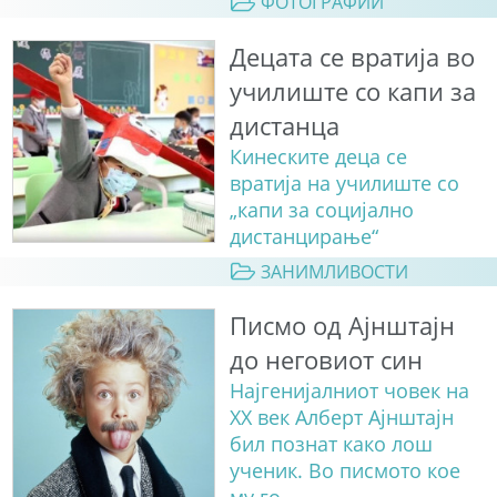
ФОТОГРАФИИ
Децата се вратија во
училиште со капи за
дистанца
Кинеските деца се
вратија на училиште со
„капи за социјално
дистанцирање“
ЗАНИМЛИВОСТИ
Писмо од Ајнштајн
до неговиот син
Најгенијалниот човек на
ХХ век Алберт Ајнштајн
бил познат како лош
ученик. Во писмото кое
му го ...