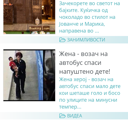
Зачекорете во светот на
бајките. Куќичка од
чоколадо во стилот на
Јованче и Марика,
направена во ...
ЗАНИМЛИВОСТИ
Жена - возач на
автобус спаси
напуштено дете!
Жена херој - возач на
автобус спаси мало дете
кои шеташе голо и босо
по улиците на минусни
темпер...
ВИДЕА