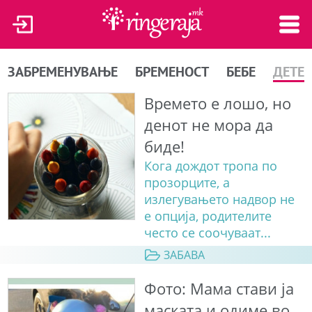
ЗАБРЕМЕНУВАЊЕ
БРЕМЕНОСТ
БЕБЕ
ДЕТЕ
Времето е лошо, но
денот не мора да
биде!
Кога дождот тропа по
прозорците, а
излегувањето надвор не
е опција, родителите
често се соочуваат...
ЗАБАВА
Фото: Мама стави ја
маската и одиме во