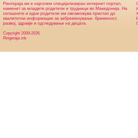
Рингераја.мк е најголем специјализиран интернет портал,
С
наменет за младите родители и трудници во Македонија. На
И
сегашните и идни родители им овозможува пристап до
Х
квалитетни информации за забременување, бременост,
Б
развој, здравје и одгледување на децата.
С
Copyright 2009-2026
Ringeraja.mk