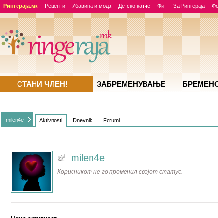
Рингераја.мк
Рецепти
Убавина и мода
Детско катче
Фит
За Рингераја
Ф
СТАНИ ЧЛЕН!
ЗАБРЕМЕНУВАЊE
БРЕМЕН
milen4e
Aktivnosti
Dnevnik
Forumi
milen4e
Корисникот не го променил својот статус.