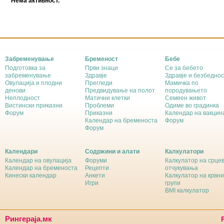
Нема активност.
Забременување
Бременост
Бебе
Подготовка за
Први знаци
Се за бебето
забременување
Здравје
Здравје и безбеднос
Овулација и плодни
Прегледи
Мамичка по
денови
Предвидување на полот
породувањето
Неплодност
Матични клетки
Семеен живот
Вистински приказни
Проблеми
Одиме во градинка
Форум
Приказни
Календар на вакцин
Календар на бременоста
Форум
Форум
Календари
Содржини и алати
Калкулатори
Календар на овулација
Форуми
Калкулатор на срце
Календар на бременоста
Рецепти
отчукувања
Кинески календар
Анкети
Калкулатор на крвни
Игри
групи
BMI калкулатор
Рингераја.мк