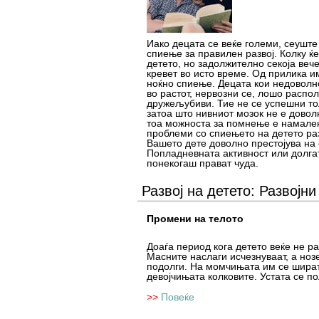
Иако децата се веќе големи, сеуште
спиење за правилен развој. Колку ќе
детето, но задолжително секоја вече
кревет во исто време. Од прилика и
ноќно спиење. Децата кои недоволно
во растот, нервозни се, лошо распо
дружељубиви. Тие не се успешни то
затоа што нивниот мозок не е дово
тоа можноста за помнење е намален
проблеми со спиењето на детето ра
Вашето дете доволно престојува на 
Попладневната активност или долга
понекогаш прават чуда.
Развој на детето: Развојн
Промени на телото
Доаѓа период кога детето веќе не ра
Масните наслаги исчезнуваат, а ноз
подолги. На момчињата им се шират
девојчињата колковите. Устата се по
>>
Повеќе