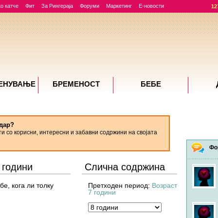
о катче
Фит
За Рингераја
Форуми
Маркетинг
Е-новости
12
ЕНУВАЊE
БРЕМЕНОСТ
БЕБЕ
дар?
ти со корисни, интересни и забавни содржини на својата
Фо
 години
Слична содржина
е, кога ли толку
Претходен период:
Возраст
7 години