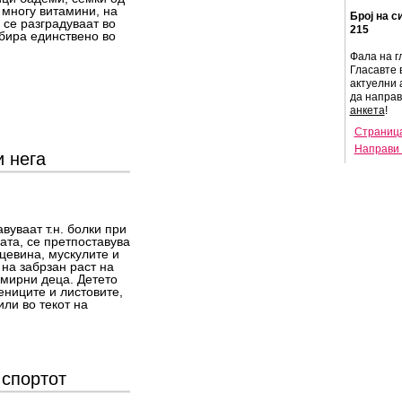
 многу витамини, на
Број на с
 се разградуваат во
215
рбира единствено во
Фала на г
Гласавте 
актуелни 
да напра
анкета
!
Страница
Направи 
и нега
вуваат т.н. болки при
ата, се претпоставува
рцевина, мускулите и
 на забрзан раст на
емирни деца. Детето
лениците и листовите,
или во текот на
 спортот