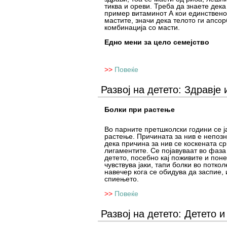
тиква и ореви. Треба да знаете дека
пример витаминот А кои единствено
мастите, значи дека телото ги апсо
комбинација со масти.
Едно мени за цело семејство
>>
Повеќе
Развој на детето: Здравје 
Болки при растење
Во парните претшколски години се ја
растење. Причината за нив е непозн
дека причина за нив се коскената с
лигаментите. Се појавуваат во фаза
детето, посебно кај поживите и пон
чувствува јаки, тапи болки во потко
навечер кога се обидува да заспие, 
спиењето.
>>
Повеќе
Развој на детето: Детето и