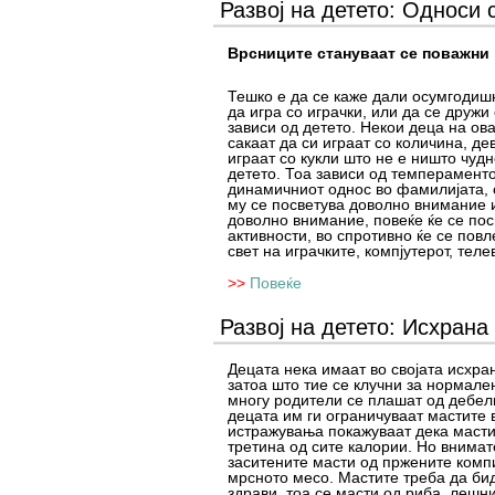
Развој на детето: Односи 
Врсниците стануваат се поважни
Тешко е да се каже дали осумгодиш
да игра со играчки, или да се дружи 
зависи од детето. Некои деца на ов
сакаат да си играат со количина, де
играат со кукли што не е ништо чудн
детето. Тоа зависи од темпераменто
динамичниот однос во фамилијата, 
му се посветува доволно внимание и
доволно внимание, повеќе ќе се пос
активности, во спротивно ќе се пов
свет на играчките, компјутерот, теле
>>
Повеќе
Развој на детето: Исхрана
Децата нека имаат во својата исхра
затоа што тие се клучни за нормален
многу родители се плашат од дебели
децата им ги ограничуваат мастите 
истражувања покажуваат дека масти
третина од сите калории. Но внимат
заситените масти од пржените комп
мрсното месо. Мастите треба да би
здрави, тоа се масти од риба, лешн