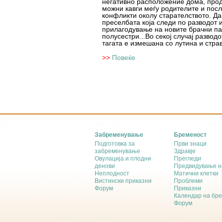
негативно расположение дома, прод
можни кавги меѓу родителите и после
конфликти околу старателството. Да
преселбата која следи по разводот
прилагодување на новите брачни па
полусестри...Во секој случај разводо
тагата е измешана со лутина и страв
>>
Повеќе
Забременување
Бременост
Подготовка за
Први знаци
забременување
Здравје
Овулација и плодни
Прегледи
денови
Предвидување н
Неплодност
Матични клетки
Вистински приказни
Проблеми
Форум
Приказни
Календар на бр
Форум