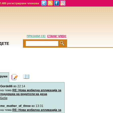
7.485 регистрирани членови
ПРИЈАВИ СЕ!
СТАНИ ЧЛЕН!
ДЕТЕ
руми
Дневници
Најнови
содржини
Gorde86
во 22:14
Хепинес
Автор:
Хепинес
на тема
RE: Нова мобилна апликација за
поддршка на родители на деца
Бебе
Мими
me_mother_of_three
во 13:31
Автор:
Милен4е
на тема
RE: Нова мобилна апликација за