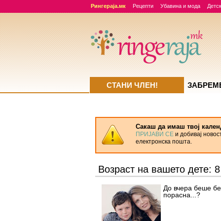
Рингераја.мк
Рецепти
Убавина и мода
Детск
СТАНИ ЧЛЕН!
ЗАБРЕМ
Сакаш да имаш твој кален
ПРИЈАВИ СЕ
и добивај новос
електронска пошта.
Возраст на вашето дете: 8
До вчера беше беб
порасна...?