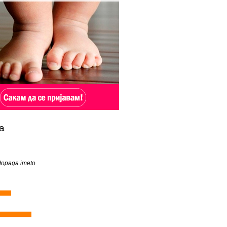
а
 dopaga imeto