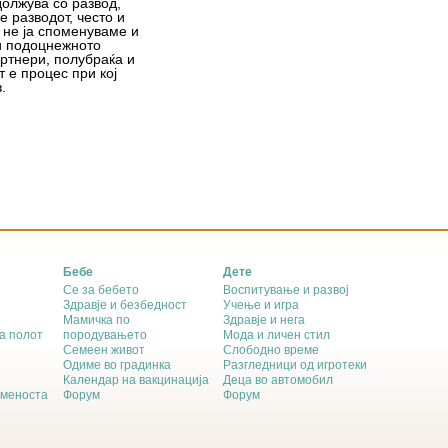
олжува со развод,
 разводот, често и
 не ја споменуваме и
 и подоцнежното
ртнери, полубраќа и
т е процес при кој
.
Бебе
Дете
Се за бебето
Воспитување и развој
Здравје и безбедност
Учење и игра
Мамичка по
Здравје и нега
а полот
породувањето
Мода и личен стил
Семеен живот
Слободно време
Одиме во градинка
Разгледници од игротеки
Календар на вакцинација
Деца во автомобил
еменоста
Форум
Форум