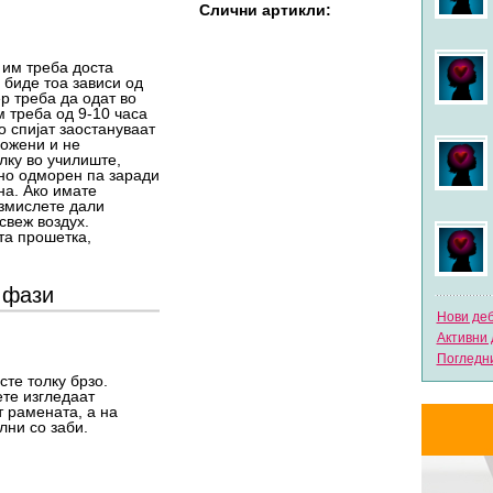
Слични артикли:
 им треба доста
 биде тоа зависи од
р треба да одат во
м треба од 9-10 часа
 спијат заостануваат
ложени и не
лку во училиште,
лно одморен па заради
а. Ако имате
змислете дали
свеж воздух.
та прошетка,
и фази
Нови де
Активни 
Погледни
сте толку брзо.
ете изгледаат
 рамената, а на
лни со заби.