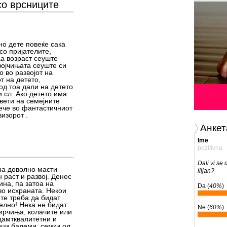
со врсниците
но дете повеќе сака
со пријателите,
аа возраст сеуште
војчињата сеуште си
о во развојот на
т на детето,
од тоа дали на детето
 сл. Ако детето има
вети на семејните
лече во фантастичниот
визорот .
Анкет
Ime
pozitivna
Dali vi se
на доволно масти
ilijan?
 раст и развој. Денес
на, па затоа на
Da (
40%
)
во исхраната. Некои
те треба да бидат
елно! Нека не бидат
Ne (
60%
)
ирчиња, колачите или
дамтквалитетни и
ици бадеми, семки од