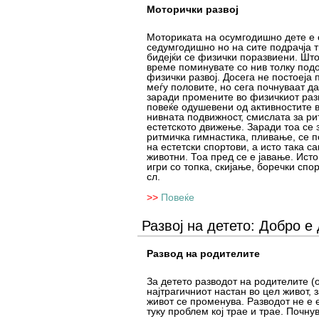
Моторички развој
Моториката на осумгодишно дете е 
седумгодишно но на сите подрачја 
бидејќи се физички поразвиени. Што
време поминувате со нив толку под
физички развој. Досега не постоеја
меѓу половите, но сега почнуваат д
заради промените во физичкиот разв
повеќе одушевени од активностите в
нивната подвижност, смислата за ри
естетското движење. Заради тоа се 
ритмичка гимнастика, пливање, се п
на естетски спортови, а исто така са
животни. Тоа пред се е јавање. Исто
игри со топка, скијање, боречки сп
сл.
>>
Повеќе
Развој на детето: Добро е 
Развод на родителите
За детето разводот на родителите (
најтрагичниот настан во цел живот, 
живот се променува. Разводот не е 
туку проблем кој трае и трае. Почнув