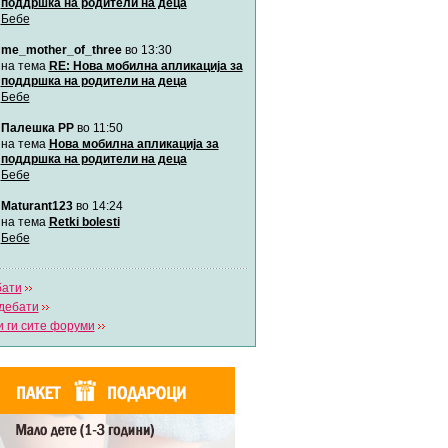
поддршка на родители на деца
Бебе
забава Бремените
Автор:
bobik
me_mother_of_three
во 13:30
на тема
RE: Нова мобилна апликација за
поддршка на родители на деца
Цааци
Бебе
Автор:
Цааци
Палешка РР
во 11:50
на тема
Нова мобилна апликација за
поддршка на родители на деца
Mimi
Бебе
Автор:
Miimii
Maturant123
во 14:24
на тема
Retki bolesti
Бебе
Напиши свој дневник
Погледни ги сите дневници
бати
дебати
 ги сите форуми