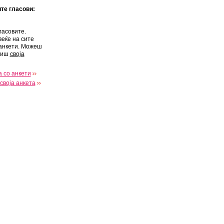
ите гласови:
ласовите.
веќе на сите
анкети. Можеш
виш
своја
 со анкети
своја анкета