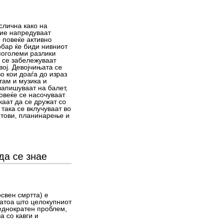
слична како на
тие напредуваат
 повеќе активно
обар ќе биди нивниот
 поголеми разлики
а се забележуваат
ој. Девојчињата се
о кои доаѓа до израз
там и музика и
запишуваат на балет,
овеќе се насочуваат
каат да се дружат со
 така се вклучуваат во
ортови, планинарење и
да се знае
освен смртта) е
затоа што целокупниот
еднократен проблем,
а со кавги и