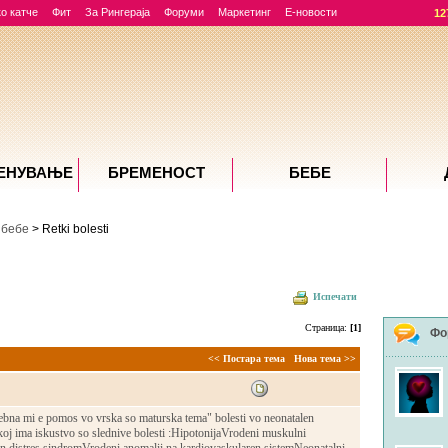
о катче
Фит
За Рингераја
Форуми
Маркетинг
Е-новости
12
ЕНУВАЊE
БРЕМЕНОСТ
БЕБЕ
 бебе
> Retki bolesti
Испечати
Страница:
[1]
Фо
<< Постара тема
Нова тема >>
rebna mi e pomos vo vrska so maturska tema" bolesti vo neonatalen
koj ima iskustvo so slednive bolesti :HipotonijaVrodeni muskulni