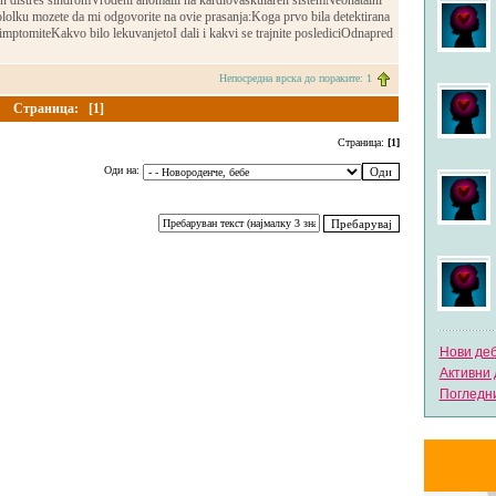
ren distres sindromVrodeni anomalii na kardiovaskularen sistemNeonatalni
lolku mozete da mi odgovorite na ovie prasanja:Koga prvo bila detektirana
imptomiteKakvo bilo lekuvanjetoI dali i kakvi se trajnite poslediciOdnapred
Непосредна врска до пораките: 1
Страница:
[1]
Страница:
[1]
Оди на:
Нови де
Активни 
Погледни