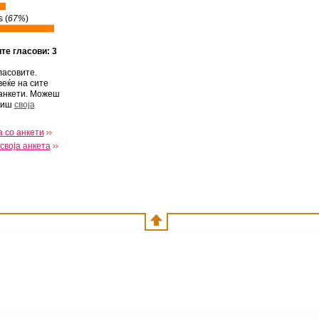
 (
67%
)
ите гласови: 3
ласовите.
веќе на сите
анкети. Можеш
виш
своја
 со анкети
своја анкета