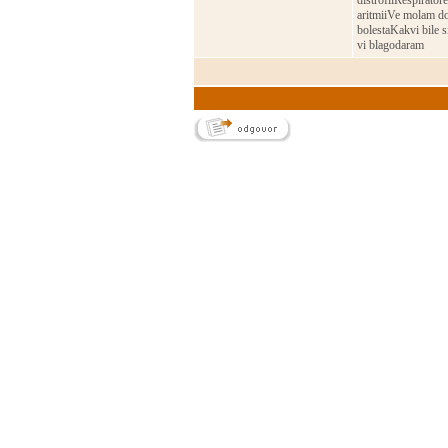
distrofiiRespirato
aritmiiVe molam do
bolestaKakvi bile s
vi blagodaram