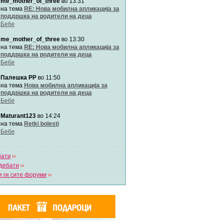
me_mother_of_three
во 13:31
Автор:
Милен4е
на тема
RE: Нова мобилна апликација за
поддршка на родители на деца
Бебе
забава Бремените
Автор:
bobik
me_mother_of_three
во 13:30
на тема
RE: Нова мобилна апликација за
поддршка на родители на деца
Цааци
Бебе
Автор:
Цааци
Палешка РР
во 11:50
на тема
Нова мобилна апликација за
поддршка на родители на деца
Mimi
Бебе
Автор:
Miimii
Maturant123
во 14:24
на тема
Retki bolesti
Бебе
Напиши свој дневник
Погледни ги сите дневници
бати
дебати
 ги сите форуми