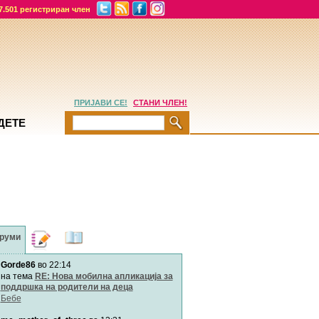
7.501 регистриран член
ПРИЈАВИ СЕ!
СТАНИ ЧЛЕН!
ДЕТЕ
руми
Дневници
Најнови
содржини
Gorde86
во 22:14
Хепинес
Автор:
Хепинес
на тема
RE: Нова мобилна апликација за
поддршка на родители на деца
Бебе
Мими