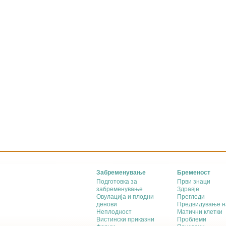
Забременување
Бременост
Подготовка за
Први знаци
забременување
Здравје
Овулација и плодни
Прегледи
денови
Предвидување н
Неплодност
Матични клетки
Вистински приказни
Проблеми