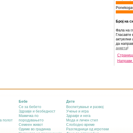
Ponekogas
Број на с
Фала на г
Гласавте 
актуелни 
да напра
анкета
!
Страница
Направи 
Бебе
Дете
Се за бебето
Воспитување и развој
Здравје и безбедност
Учење и игра
Мамичка по
Здравје и нега
а полот
породувањето
Мода и личен стил
Семеен живот
Слободно време
Одиме во градинка
Разгледници од игротеки