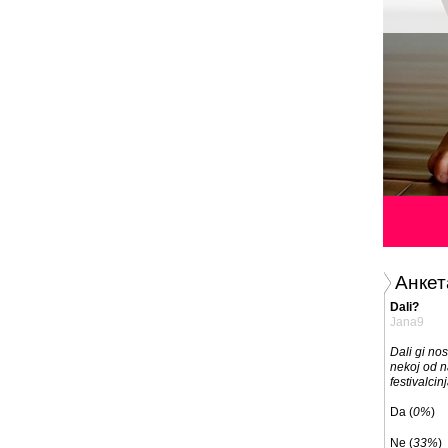
Анкет
Dali?
Jana9
Dali gi no
nekoj od n
festivalcin
Da (
0%
)
Ne (
33%
)