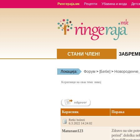
Рингераја.мк
Рецепти
Убавина и мода
Детск
СТАНИ ЧЛЕН!
ЗАБРЕМ
Локација:
Форум
>
[Бебе]
>
Новороденче,
Корисници на оваа тема: никој
Корисник
Порака
Retki bolesti
6.3.2022 14:24:02
Zdravo na site.pot
Maturant123
period".dololku ne