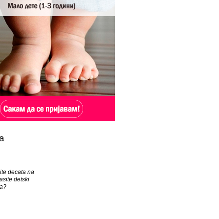
а
site decata na
asite detski
ja?