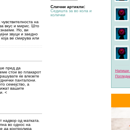
Бременост
Слични артикли:
Седишта за во кола и
Anonimen
во 13:33
колички
на тема
Ниска Плацена
Бременост
 чувствителноста на
за вкус и мирис. Што
 знаеме. Но, ви
Flowerce
во 20:03
ејни звуци и заедно
на тема
RE: Испитувања во бременоста
 која ве смирува или
Бременост
Палешка РР
во 12:43
на тема
RE: Што да се понесе во
болница?
Бременост
ше пред да
Напиши с
еме стои во плакарот
прашувате ќе влезете
Погледни
Нови дебати
уднички панталони.
Активни дебати
то семејство, а
рижат вашите
Погледни ги сите форуми
и. <
т надвор од матката.
лна во однос на
же да контролира