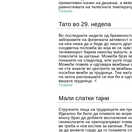
примитивен начин на дишење, а веќе 
рамнотежата на телесната температу
Повеќе
Тато во 29. недела
Во последните недели од бременоста
заборавите на физичката активност н
на неа нема да и биде до ништо друг
соодветна положба во која ќе се чувс
телевизорот барем неколку минути, в
помолите за шетање. Можеби брзо ќе 
поканите на сладолед, или уште подоб
Можеби повеќе и одговара вежбање в
не сте знаеле во центрите за вежбањ
посебни вежби за трудници. Тие меѓу
па затоа распрашајте се кои би и одг
вашата трудница. <
Повеќе
Мали слатки тајни
Стручните лица на трудниците им пр
Идеално би било да пливате во море
многу брзо да добиете воспаление на
гинеколозите не препорачуваат плива
ви треба и нов костим за капење. Ра
за да можете гордо да го покажете ст