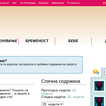
о катче
Фит
За Рингераја
Форуми
Маркетинг
Е-новости
12
ЕНУВАЊE
БРЕМЕНОСТ
БЕБЕ
дар?
ти со корисни, интересни и забавни содржини на својата
Фо
Слична содржина
Jeca
во 12:19
на тема
RE: Трудници, што јадевте
денес?
лечете? Тешете се
Претходна недела:
28.
Бременост
вените... а имате и
недела
дни сте!
Следна недела:
30. недела
Мамма
во 18:19
на тема
Песнички на македонски