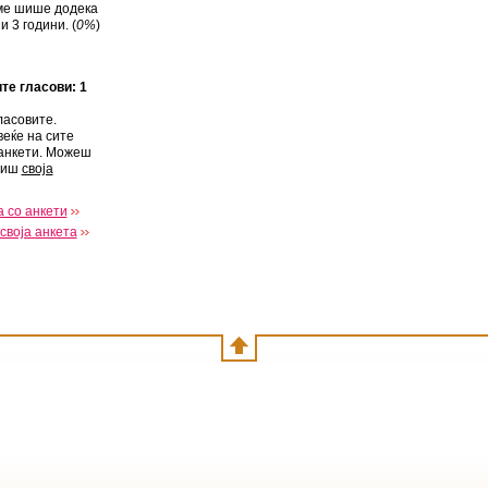
ме шише додека
 3 години. (
0%
)
ите гласови: 1
ласовите.
веќе на сите
анкети. Можеш
виш
своја
 со анкети
своја анкета