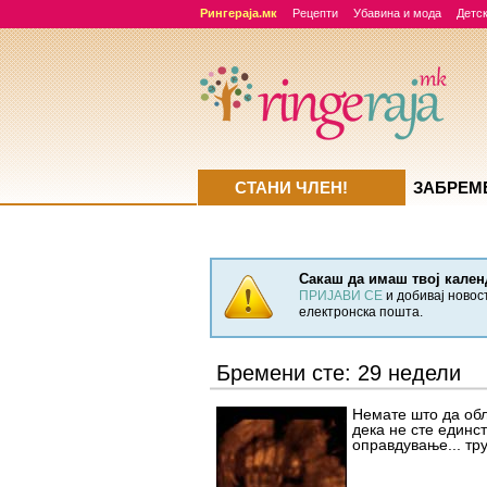
Рингераја.мк
Рецепти
Убавина и мода
Детск
СТАНИ ЧЛЕН!
ЗАБРЕМ
Сакаш да имаш твој кален
ПРИЈАВИ СЕ
и добивај новос
електронска пошта.
Бремени сте: 29 недели
Немате што да об
дека не сте единст
оправдување... тру