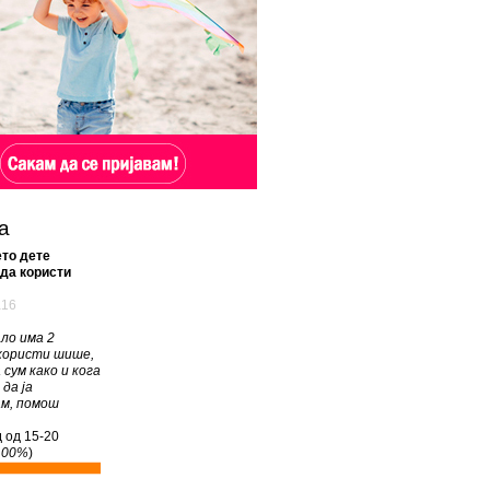
а
то дете
да користи
а16
ло има 2
 користи шише,
 сум како и кога
 да ја
ам, помош
 од 15-20
100%
)