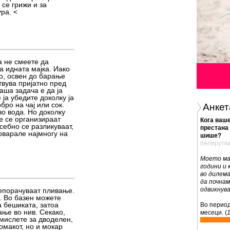
се грижи и за
ра. <
 не смеете да
а идната мајка. Иако
о, освен до барање
твува пријатно пред
аша задача е да ја
ја убедите доколку ја
ро на чај или сок.
Анкет
о вода. Но доколку
е се организираат
Кога ваше
себно се разликуваат,
престана 
оварале најмногу на
шише?
пеперутк
Моето ма
години и
во дилема
да почнам
одвикнув
епорачуваат пливање.
. Во базен можете
 бешиката, затоа
Во период
ње во нив. Секако,
месеци. (
змислете за дводелен,
омакот, но и мокар