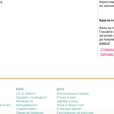
а.
Користев
не наполни
Број на с
Фала на г
Гласавте 
актуелни 
да напра
анкета
!
Страница
Направи 
Бебе
Дете
Се за бебето
Воспитување и развој
Здравје и безбедност
Учење и игра
Мамичка по
Здравје и нега
а полот
породувањето
Мода и личен стил
Семеен живот
Слободно време
Одиме во градинка
Разгледници од игротеки