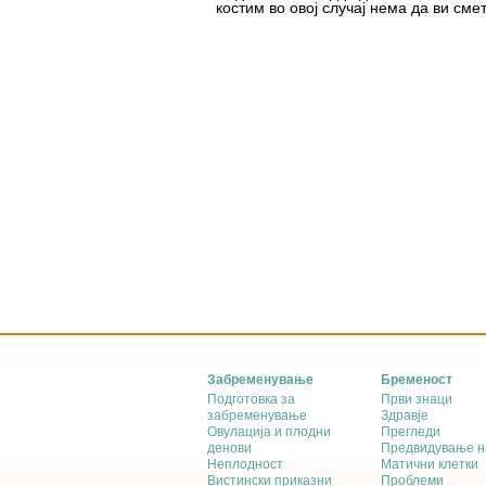
костим во овој случај нема да ви смет
Забременување
Бременост
Подготовка за
Први знаци
забременување
Здравје
Овулација и плодни
Прегледи
денови
Предвидување н
Неплодност
Матични клетки
Вистински приказни
Проблеми