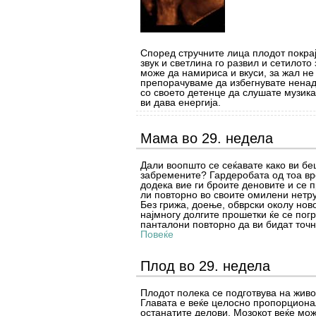
Според стручните лица плодот покрај
звук и светлина го развил и сетилото 
може да намириса и вкуси, за жал не
препорачуваме да избегнувате ненад
со своето детенце да слушате музика
ви дава енергија.
Мама во 29. недела
Дали воопшто се сеќавате како ви бе
забремените? Гардеробата од тоа вр
додека вие ги броите деновите и се 
ли повторно во своите омилени нетр
Без грижа, доење, обврски околу ново
најмногу долгите прошетки ќе се пог
панталони повторно да ви бидат точн
Повеќе
Плод во 29. недела
Плодот полека се подготвува на живо
Главата е веќе целосно пропорциона
останатите делови. Мозокот веќе мо