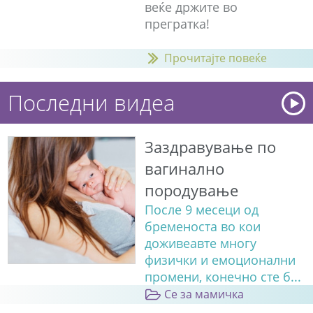
веќе држите во
прегратка!
Прочитајте повеќе
Последни видеа
Заздравување по
вагинално
породување
После 9 месеци од
бременоста во кои
доживеавте многу
физички и емоционални
промени, конечно сте б...
Се за мамичка