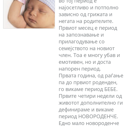
во тој период е
најосетливо и потполно
зависно од грижата и
негата на родителите.
Првиот месец е период
на запознавање и
прилагодување со
семејството на новиот
член. Тоа е многу убав и
емотивен, но и доста
напорен период.
Првата година, од раѓање
па до првиот роденден,
го викаме период БЕБЕ.
Првите четири недели од
животот дополнително ги
дефинираме и викаме
период НОВОРОДЕНЧЕ.
Едно мало новороденче