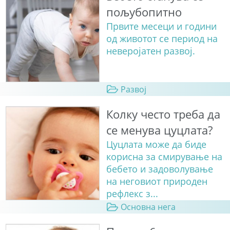
пољубопитно
Првите месеци и години
од животот се период на
неверојатен развој.
Развој
Колку често треба да
се менува цуцлата?
Цуцлата може да биде
корисна за смирување на
бебето и задоволување
на неговиот природен
рефлекс з...
Основна нега