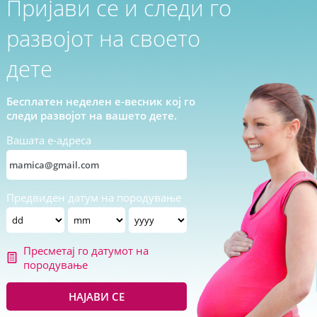
Пријави се и следи го
развојот на своето
дете
Бесплатен неделен е-весник кој го
следи развојот на вашето дете.
Вашата е-адреса
Предвиден датум на породување
Пресметај го датумот на
породување
НАЈАВИ СЕ