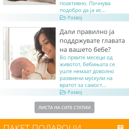
поактивно. Почнува
подобро да ја ис...
Развој
Дали правилно ја
поддржувате главата
на вашето бебе?
Во првите месеци од
животот, бебињата сe
уште немаат доволно
развиени мускули на
вратот за самост...
Развој
ЛИСТА НА СИТЕ СТАТИИ
ПАКЕТ ПОДАРОЦИ