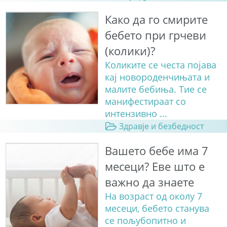
Како да го смирите
бебето при грчеви
(колики)?
Коликите се честа појава
кај новороденчињата и
малите бебиња. Тие се
манифестираат со
интензивно ...
Здравје и безбедност
Вашето бебе има 7
месеци? Еве што е
важно да знаете
На возраст од околу 7
месеци, бебето станува
сe пољубопитно и