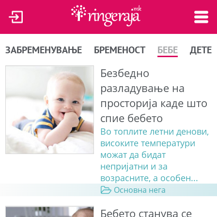
ЗАБРЕМЕНУВАЊЕ
БРЕМЕНОСТ
БЕБЕ
ДЕТЕ
Безбедно
разладување на
просторија каде што
спие бебето
Во топлите летни денови,
високите температури
можат да бидат
непријатни и за
возрасните, а особен...
Основна нега
Бебето станува сe