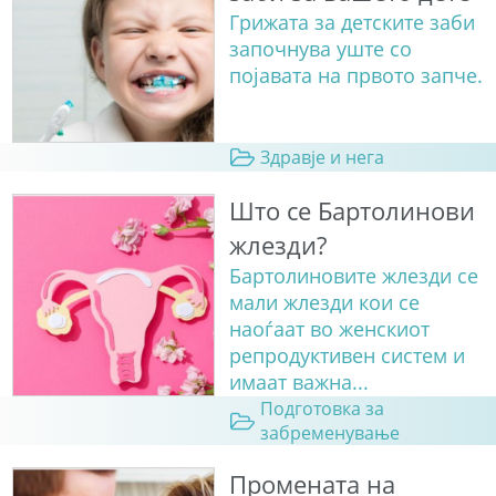
Грижата за детските заби
започнува уште со
појавата на првото запче.
Здравје и нега
Што се Бартолинови
жлезди?
Бартолиновите жлезди се
мали жлезди кои се
наоѓаат во женскиот
репродуктивен систем и
имаат важна...
Подготовка за
забременување
Промената на