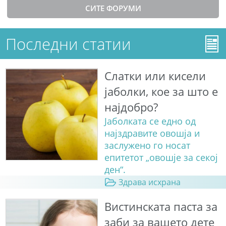
СИТЕ ФОРУМИ
Последни статии
Слатки или кисели
јаболки, кое за што е
најдобро?
Јаболката се едно од
најздравите овошја и
заслужено го носат
епитетот „овошје за секој
ден“.
Здрава исхрана
Вистинската паста за
заби за вашето дете