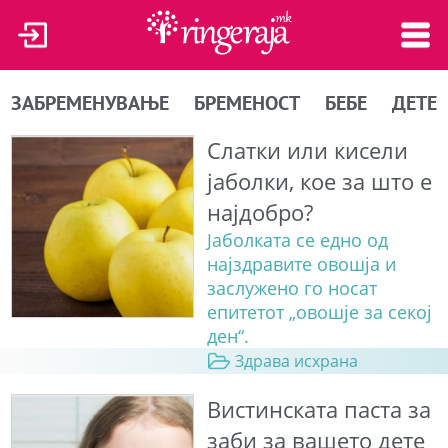
ЗАБРЕМЕНУВАЊЕ
БРЕМЕНОСТ
БЕБЕ
ДЕТЕ
Слатки или кисели
јаболки, кое за што е
најдобро?
Јаболката се едно од
најздравите овошја и
заслужено го носат
епитетот „овошје за секој
ден“.
Здрава исхрана
Вистинската паста за
заби за вашето дете