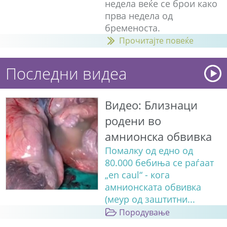
недела веќе се брои како
прва недела од
бременоста.
Прочитајте повеќе
Последни видеа
Видео: Близнаци
родени во
амнионска обвивка
Помалку од едно од
80.000 бебиња се раѓаат
„en caul“ - кога
амнионската обвивка
(меур од заштитни...
Породување