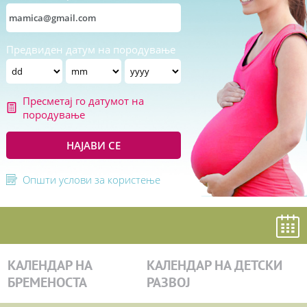
Предвиден датум на породување
Пресметај го датумот на
породување
НАЈАВИ СЕ
Општи услови за користење
КАЛЕНДАР НА
КАЛЕНДАР НА ДЕТСКИ
БРЕМЕНОСТА
РАЗВОЈ