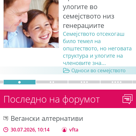
улогите во
семејството низ
генерациите
Семејството отсекогаш
било темел на
општеството, но неговата
структура и улогите на
членовите зна...
Односи во семејството
Последно на форумот
Вегански алтернативи
30.07.2026, 10:14
vfta