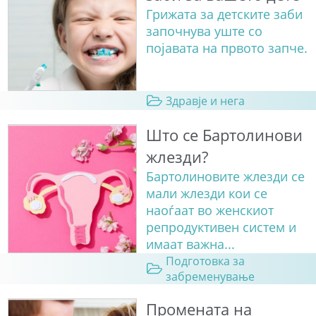
Грижата за детските заби
започнува уште со
појавата на првото запче.
Здравје и нега
Што се Бартолинови
жлезди?
Бартолиновите жлезди се
мали жлезди кои се
наоѓаат во женскиот
репродуктивен систем и
имаат важна...
Подготовка за
забременување
Промената на