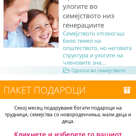
улогите во
семејството низ
генерациите
Семејството отсекогаш
било темел на
општеството, но неговата
структура и улогите на
членовите зна...
Односи во семејството
ПАКЕТ ПОДАРОЦИ
Секој месец подаруваме богати подароци на
трудници, семејства со новороденчиња, мали деца и
деца.
Кликнете и изберете го вашиот