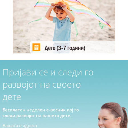
Пријави се и следи го
развојот на своето
дете
Бесплатен неделен е-весник кој го
следи развојот на вашето дете.
Вашата е-адреса