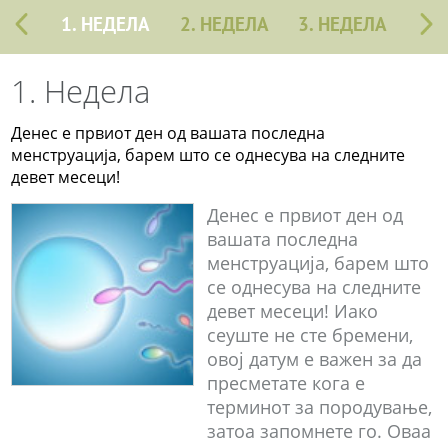
1. НЕДЕЛА
2. НЕДЕЛА
3. НЕДЕЛА
1. Недела
Денес е првиот ден од вашата последна
менструација, барем што се однесува на следните
девет месеци!
Денес е првиот ден од
вашата последна
менструација, барем што
се однесува на следните
девет месеци! Иако
сеуште не сте бремени,
овој датум е важен за да
пресметате кога е
терминот за породување,
затоа запомнете го. Оваа