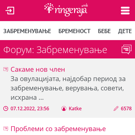
ЗАБРЕМЕНУВАЊЕ
БРЕМЕНОСТ
БЕБЕ
ДЕТЕ
Форум: Забременување
Сакаме нов член
За овулацијата, најдобар период за
забременување, верувања, совети,
исхрана …
07.12.2022, 23:56
Katke
6578
Проблеми со забременување