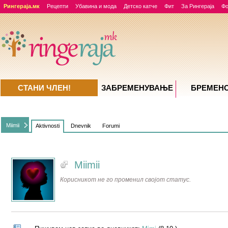
Рингераја.мк
Рецепти
Убавина и мода
Детско катче
Фит
За Рингераја
Ф
СТАНИ ЧЛЕН!
ЗАБРЕМЕНУВАЊE
БРЕМЕН
Miimii
Aktivnosti
Dnevnik
Forumi
Miimii
Корисникот не го променил својот статус.