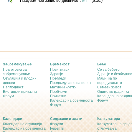
Пишувам нов запис во дневникот:
Mimi
(8.10.)
Забременување
Бременост
Бебе
Подготовка за
Први знаци
Се за бебето
забременување
Здравје
Здравје и безбеднос
Овулација и плодни
Прегледи
Мамичка по
денови
Предвидување на полот
породувањето
Неплодност
Матични клетки
Семеен живот
Вистински приказни
Проблеми
Одиме во градинка
Форум
Приказни
Календар на вакцин
Календар на бременоста
Форум
Форум
Календари
Содржини и алати
Калкулатори
Календар на овулација
Форуми
Калкулатор на срце
Календар на бременоста
Рецепти
отчукувања