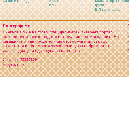
Кинески календар
Анкети
Калкулатор на крвни
Игри
групи
BMI калкулатор
Рингераја.мк
Рингераја.мк е најголем специјализиран интернет портал,
С
наменет за младите родители и трудници во Македонија. На
И
сегашните и идни родители им овозможува пристап до
Х
квалитетни информации за забременување, бременост,
Б
развој, здравје и одгледување на децата.
С
Copyright 2009-2026
Ringeraja.mk