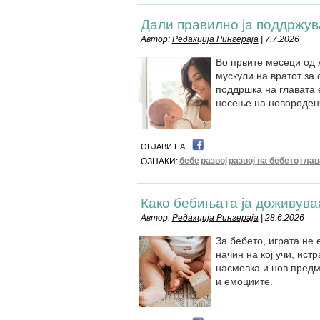
Дали правилно ја поддржув
Автор:
Редакција Рингераја
| 7.7.2026
Во првите месеци од 
мускули на вратот за 
поддршка на главата 
носење на новороден
ОБЈАВИ НА:
бебе
развој
развој на бебето
глав
ОЗНАКИ:
Како бебињата ја доживува
Автор:
Редакција Рингераја
| 28.6.2026
За бебето, играта не 
начин на кој учи, истр
насмевка и нов предме
и емоциите.