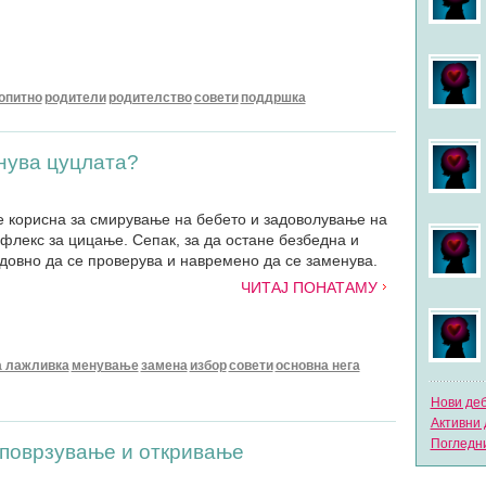
опитно
родители
родителство
совети
поддршка
енува цуцлата?
 корисна за смирување на бебето и задоволување на
флекс за цицање. Сепак, за да остане безбедна и
едовно да се проверува и навремено да се заменува.
ЧИТАЈ ПОНАТАМУ
а лажливка
менување
замена
избор
совети
основна нега
Нови де
Активни 
Погледни
 поврзување и откривање