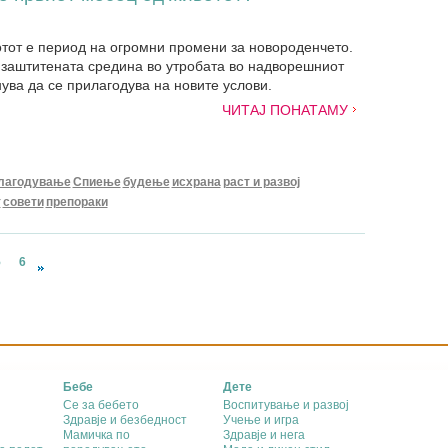
тот е период на огромни промени за новороденчето.
заштитената средина во утробата во надворешниот
ува да се прилагодува на новите услови.
ЧИТАЈ ПОНАТАМУ
лагодување
Спиење
будење
исхрана
раст и развој
т
совети
препораки
5
6
Бебе
Дете
Се за бебето
Воспитување и развој
Здравје и безбедност
Учење и игра
Мамичка по
Здравје и нега