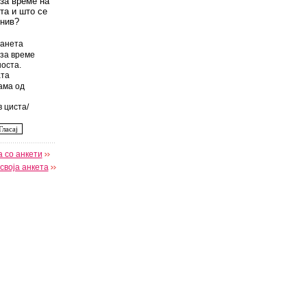
 за време на
та и што се
 нив?
анета
за време
оста.
та
ама од
 циста/
 со анкети
своја анкета