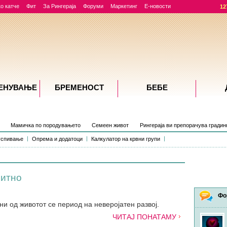
о катче
Фит
За Рингераја
Форуми
Маркетинг
Е-новости
12
ЕНУВАЊE
БРЕМЕНОСТ
БЕБЕ
Мамичка по породувањето
Семеен живот
Рингераја ви препорачува градин
успивање
Опрема и додатоци
Калкулатор на крвни групи
питно
Фо
и од животот се период на неверојатен развој.
ЧИТАЈ ПОНАТАМУ