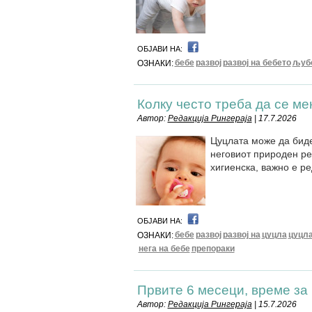
ОБЈАВИ НА:
бебе
развој
развој на бебето
љуб
ОЗНАКИ:
Колку често треба да се м
Автор:
Редакција Рингераја
| 17.7.2026
Цуцлата може да биде
неговиот природен ре
хигиенска, важно е р
ОБЈАВИ НА:
бебе
развој
развој на
цуцла
цуцл
ОЗНАКИ:
нега на бебе
препораки
Првите 6 месеци, време за
Автор:
Редакција Рингераја
| 15.7.2026