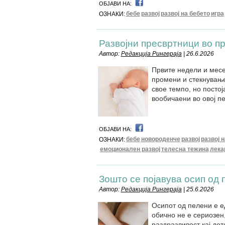
ОБЈАВИ НА:
бебе
развој
развој на бебето
игра
ОЗНАКИ:
Развојни пресвртници во п
Автор:
Редакција Рингераја
| 26.6.2026
Првите недели и месе
промени и стекнување
свое темпо, но постој
вообичаени во овој п
ОБЈАВИ НА:
бебе
новороденче
развој
развој 
ОЗНАКИ:
емоционален развој
телесна тежина
лека
Зошто се појавува осип од 
Автор:
Редакција Рингераја
| 25.6.2026
Осипот од пелени е ед
обично не е сериозен
раздразливост кај дет