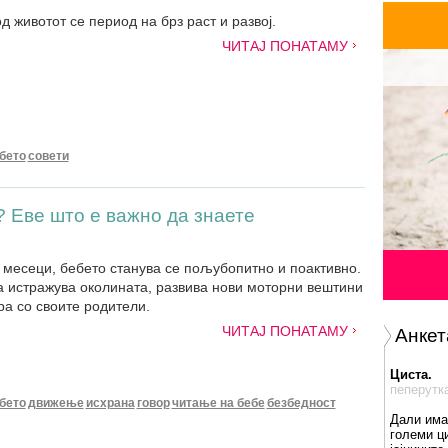
 животот се период на брз раст и развој.
ЧИТАЈ ПОНАТАМУ
ебето
совети
 Еве што е важно да знаете
7 месеци, бебето станува сe пољубопитно и поактивно.
а истражува околината, развива нови моторни вештини
ра со своите родители.
ЧИТАЈ ПОНАТАМУ
Анкет
Циста.
пеперутк
ебето
движење
исхрана
говор
читање на бебе
безбедност
Дали има
големи ц