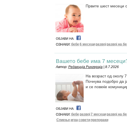
Првите шест месеци од
ОБЈАВИ НА:
бебе
6 месеци
развој
развој на б
ОЗНАКИ:
Вашето бебе има 7 месеци?
Автор:
Редакција Рингераја
| 8.7.2026
На возраст од околу 
Почнува подобро да ј
и сe повеќе комуници
ОБЈАВИ НА:
бебе
развој
7 месеци
развој на б
ОЗНАКИ:
Спиење
игра
совети
препораки