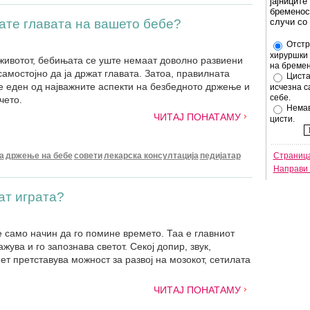
јајниците
бременос
ате главата на вашето бебе?
случи со
Отстр
хируршки 
животот, бебињата сe уште немаат доволно развиени
на бремен
самостојно да ја држат главата. Затоа, правилната
Циста
е еден од најважните аспекти на безбедното држење и
исчезна с
себе.
чето.
Немав
ЧИТАЈ ПОНАТАМУ
цисти.
а
држење на бебе
совети
лекарска консултација
педијатар
Страница
Направи 
ат играта?
е само начин да го помине времето. Таа е главниот
ажува и го запознава светот. Секој допир, звук,
т претставува можност за развој на мозокот, сетилата
ЧИТАЈ ПОНАТАМУ