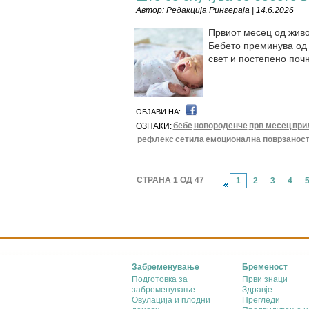
Автор:
Редакција Рингераја
| 14.6.2026
Првиот месец од живо
Бебето преминува од 
свет и постепено почн
ОБЈАВИ НА:
бебе
новороденче
прв месец
при
ОЗНАКИ:
рефлекс
сетила
емоционална поврзанос
СТРАНА 1 ОД 47
1
2
3
4
Забременување
Бременост
Подготовка за
Први знаци
забременување
Здравје
Овулација и плодни
Прегледи