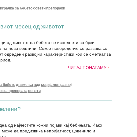
играчка за бебето
совети
препораки
рвиот месец од животот
ци од животот на бебето се исполнети со брзи
 на нови вештини. Секое новороденче се развива со
ат одредени развојни карактеристики кои се сметаат за
ериод.
ЧИТАЈ ПОНАТАМУ
на бебето
движења
вид
социјален развој
рска препорака
совети
пелени?
на од најчестите кожни појави кај бебињата. Иако
, може да предизвика непријатност, црвенило и
ето.