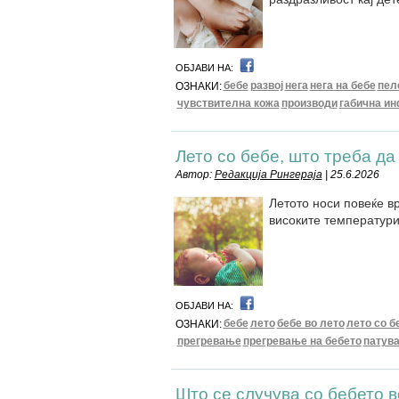
ОБЈАВИ НА:
бебе
развој
нега
нега на бебе
пел
ОЗНАКИ:
чувствителна кожа
производи
габична ин
Лето со бебе, што треба да
Автор:
Редакција Рингераја
| 25.6.2026
Летото носи повеќе в
високите температури
ОБЈАВИ НА:
бебе
лето
бебе во лето
лето со б
ОЗНАКИ:
прегревање
прегревање на бебето
патув
Што се случува со бебето 