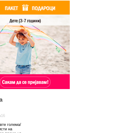
а
а16
вте голема/
исти на