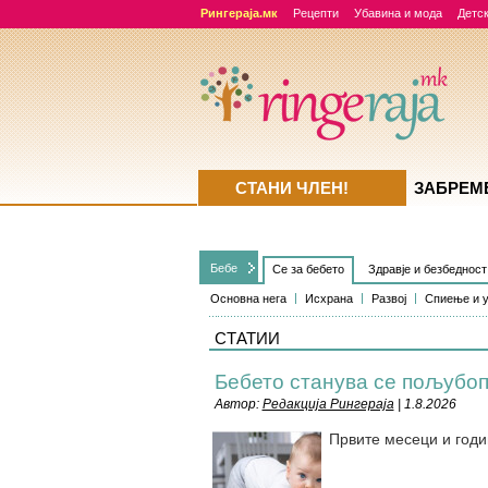
Рингераја.мк
Рецепти
Убавина и мода
Детск
СТАНИ ЧЛЕН!
ЗАБРЕМ
Бебе
Се за бебето
Здравје и безбедност
Основна нега
Исхрана
Развој
Спиење и 
СТАТИИ
Бебето станува сe пољубо
Автор:
Редакција Рингераја
| 1.8.2026
Првите месеци и годин