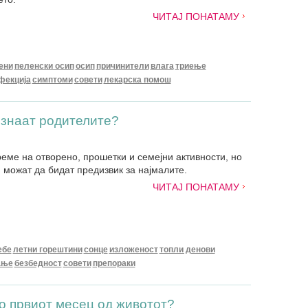
ЧИТАЈ ПОНАТАМУ
ени
пеленски осип
осип
причинители
влага
триење
фекција
симптоми
совети
лекарска помош
 знаат родителите?
реме на отворено, прошетки и семејни активности, но
 можат да бидат предизвик за најмалите.
ЧИТАЈ ПОНАТАМУ
ебе
летни горештини
сонце
изложеност
топли денови
ање
безбедност
совети
препораки
во првиот месец од животот?