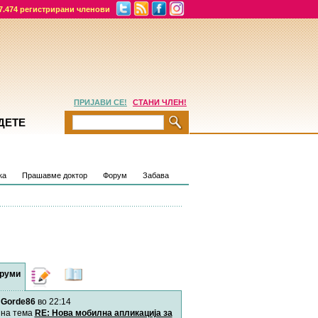
7.474 регистрирани членови
ПРИЈАВИ СЕ!
СТАНИ ЧЛЕН!
ДЕТЕ
ка
Прашавме доктор
Форум
Забава
руми
Дневници
Најнови
содржини
Gorde86
во 22:14
Хепинес
Автор:
Хепинес
на тема
RE: Нова мобилна апликација за