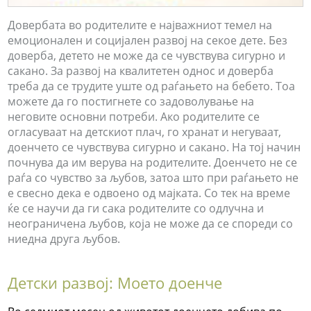
Довербата во родителите е најважниот темел на
емоционален и социјален развој на секое дете. Без
доверба, детето не може да се чувствува сигурно и
сакано. За развој на квалитетен однос и доверба
треба да се трудите уште од раѓањето на бебето. Тоа
можете да го постигнете со задоволување на
неговите основни потреби. Ако родителите се
огласуваат на детскиот плач, го хранат и негуваат,
доенчето се чувствува сигурно и сакано. На тој начин
почнува да им верува на родителите. Доенчето не се
раѓа со чувство за љубов, затоа што при раѓањето не
е свесно дека е одвоено од мајката. Со тек на време
ќе се научи да ги сака родителите со одлучна и
неограничена љубов, која не може да се спореди со
ниедна друга љубов.
Детски развој: Моето доенче