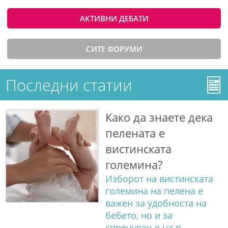
АКТИВНИ ДЕБАТИ
СИТЕ ФОРУМИ
Последни статии
Како да знаете дека
пелената е
вистинската
големина?
Изборот на вистинската
големина на пелена е
важен за удобноста на
бебето, но и за
спречување на п...