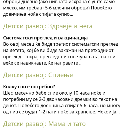
оброци дневно (ако нивната исхрана е уште само
млеко, им требаат 5-6 млечни оброци) Повеќето
доенчиња ноќе спијат вкупно...
Детски развој: Здравје и нега
Систематски преглед и вакцинација
Во овој месец ќе биде третиот систематски преглед
на детето, кој ќе ви биде закажан на претходниот
преглед. Покрај прегледот и советувањата, на кои
веќе се навикнавте, ќе направите ...
Детски развој: Спиење
Колку сон е потребно?
Шестмесечно бебе спие околу 10 часа ноќе и
потребни му се 2-3 двочасовни дремки во текот на
денот. Повеќето доенчиња спијат 5-6 часа, но многу
од нив се будат 1-2 пати ноќе за хранење. Некои ја...
Детски развој: Мама и тато