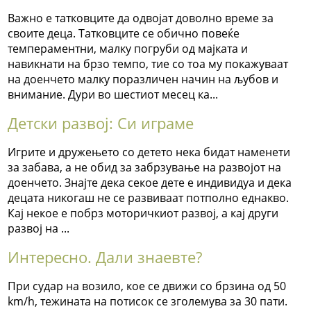
Важно е татковците да одвојат доволно време за
своите деца. Татковците се обично повеќе
темпераментни, малку погруби од мајката и
навикнати на брзо темпо, тие со тоа му покажуваат
на доенчето малку поразличен начин на љубов и
внимание. Дури во шестиот месец ка...
Детски развој: Си играме
Игрите и дружењето со детето нека бидат наменети
за забава, а не обид за забрзување на развојот на
доенчето. Знајте дека секое дете е индивидуа и дека
децата никогаш не се развиваат потполно еднакво.
Кај некое е побрз моторичкиот развој, а кај други
развој на ...
Интересно. Дали знаевте?
При судар на возило, кое се движи со брзина од 50
km/h, тежината на потисок се зголемува за 30 пати.