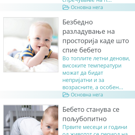
Основна нега
Безбедно
разладување на
просторија каде што
спие бебето
Во топлите летни денови,
високите температури
можат да бидат
непријатни и за
возрасните, а особен...
Основна нега
Бебето станува сe
пољубопитно
Првите месеци и години
од животот се период на