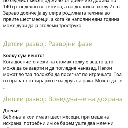
Во седмиот месец од животот доенчето добива по
140 гр. неделно во тежина, а во должина околу 2 cm.
Здраво доенче ја дуплира родилната тежина во
првите шест месеци, а кога ќе наполни една година
може дури да ја зголеми троструко.
Детски развој: Развојни фази
Колку сум вешто!
Кога доенчето лежи на стомак толку е вешто што
може да се заврти и да погледне наназад. Некои
можат во таа положба да посегнат по играчката. Тоа
го прават потпирајќи се на другата рака. Можат да се
...
Детски развој: Воведување на дохрана
Доење
Бебињата кои имаат шест месеци, при мешана
исхрана, потребни им се барем уште два млечни