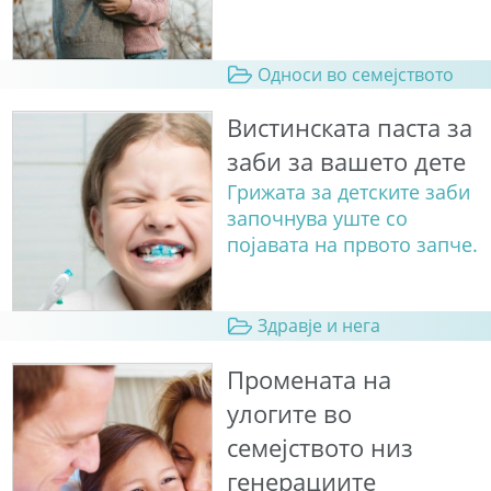
Односи во семејството
Вистинската паста за
заби за вашето дете
Грижата за детските заби
започнува уште со
појавата на првото запче.
Здравје и нега
Промената на
улогите во
семејството низ
генерациите