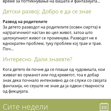
време за поттикнување на Вашата и фантазијата...
Детски развој: Добро е да се знае
Развод на родителите
За детето разводот на родителите (освен смртта) е
најтрагичниот настан во цел живот, затоа што
целокупниот живот се променува. Разводот не е
еднократен проблем, туку проблем кој трае и трае.
Поч...
Интересно. Дали знаевте?
Кога детето ќе почне да се плаши од чудовишта, кои
живеат во орманот или под креветот, тоа е добар
знак дека почнало интензивно да се служи со својата
фантазија, но сеуште не знае да ја одвои стварноста
од фикцијата.
Сите недели