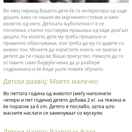
Во овој период Вашето дете ќе го интересира од каде
дошло, како се нашло во мајчиниот стомак и како
излегло од него. Детската љубопитност е се
поголема, стално поставува прашања од каде доаѓаат
децата. На малото дете му треба прецизно и
правилно објаснување, кое треба да му го дадете со
мирен тон. Можете да користите книги, но важно е
детето да ги гледа во Ваше присуство. Немојте да го
оставите само бидејќи нема да ја разбере
содржината и ќе биде уште повеќе збунето.
Детски развој: Моето малечко
Во петтата година од животот (меѓу наполнети
четири и пет години) детето добива 2 кг. на тежина и
ќе порасне за 6 cm. Детето е послабо, затоа што
масните наслаги се заменуваат со мускули.
Детски развој: Развојни фази