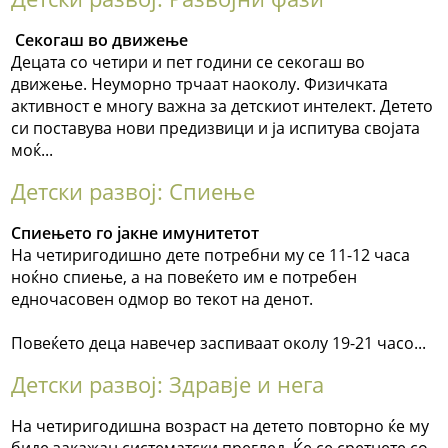
Секогаш во движење
Децата со четири и пет години се секогаш во
движење. Неуморно трчаат наоколу. Физичката
активност е многу важна за детскиот интелект. Детето
си поставува нови предизвици и ја испитува својата
моќ...
Детски развој: Спиење
Спиењето го јакне имунитетот
На четиригодишно дете потребни му се 11-12 часа
ноќно спиење, а на повеќето им е потребен
едночасовен одмор во текот на денот.
Повеќето деца навечер заспиваат околу 19-21 часо...
Детски развој: Здравје и нега
На четиригодишна возраст на детето повторно ќе му