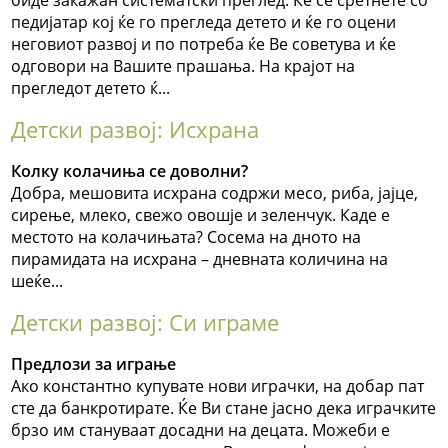
биде закажан систематски преглед. Ќе се сретнете со
педијатар кој ќе го прегледа детето и ќе го оцени
неговиот развој и по потреба ќе Ве советува и ќе
одговори на Вашите прашања. На крајот на
прегледот детето ќ...
Детски развој: Исхрана
Колку колачиња се доволни?
Добра, мешовита исхрана содржи месо, риба, јајце,
сирење, млеко, свежо овошје и зеленчук. Каде е
местото на колачињата? Сосема на дното на
пирамидата на исхрана – дневната количина на
шеќе...
Детски развој: Си играме
Предлози за играње
Ако константно купувате нови играчки, на добар пат
сте да банкротирате. Ќе Ви стане јасно дека играчките
брзо им стануваат досадни на децата. Можеби е