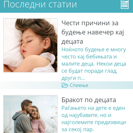
Последни статии
Чести причини за
будење навечер кај
децата
Ноќното будење е многу
често кај бебињата и
малите деца. Некои деца
се будат поради глад,
други п...
Спиење
Бракот по децата
Раѓањето на дете е еден
од најубавите, но и
најголемите предизвици
за секој пар.