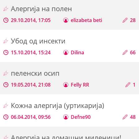
Алергија на полен
29.10.2014, 17:05
elizabeta beti
28
Убод од инсекти
15.10.2014, 15:24
Dilina
66
пеленски осип
19.05.2014, 21:08
Felly RR
1
Кожна алергија (уртикарија)
06.04.2014, 09:56
Defne90
48
Алергија на домашни миленици!