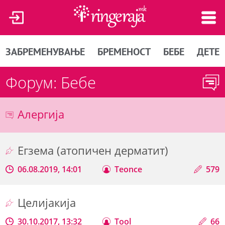
ЗАБРЕМЕНУВАЊЕ
БРЕМЕНОСТ
БЕБЕ
ДЕТЕ
Форум: Бебе
Алергија
Егзема (атопичен дерматит)
06.08.2019, 14:01
Teonce
579
Целијакија
30.10.2017, 13:32
Tool
66