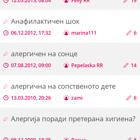
12.03.2013, 08:04
Felly RR
19
Анафилактичен шок
06.12.2012, 17:32
marina111
6
алергичен на сонце
07.08.2012, 09:00
Pepelaska RR
14
алергична на сопственото дете
13.03.2010, 20:26
zami
6
Алергија поради претерана хигиена?
08.12.2009, 18:35
Весна
8