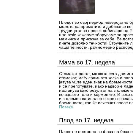
Плодот во овој период неверојатно бр
можете да приметите и добивање во 
трудницата во просек добиваше од 2 д
што веќе кажавме зборуваме за просе
мамичка е приказна за себе. Ве потс
пиете доволно течности! Стручните 
чаши течности, рамномерно распоре
Мама во 17. недела
Стомакот расте, матката сега достиг
стомакот, меѓу срамната коска и папо
јавува уште еден знак на бременоста.
и се препотувате, иако надвор е лад
настанува како резултат на зголемен
во вашето тело и хормоните. И веќе 
и зголемен вагинален секрет се кла
бременоста, кои ќе исчезнат после п
Повеќе
Плод во 17. недела
Плодот е повторно во фаза на брзо р