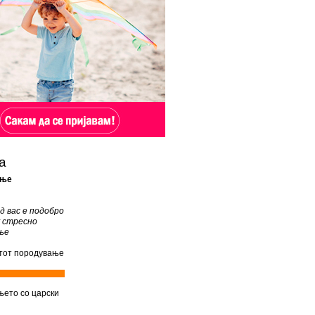
а
ање
д вас е подобро
у стресно
ње
тот породување
ето со царски