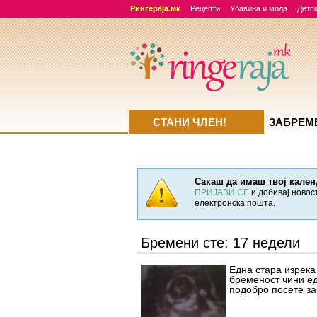
Рингераја.мк
Рецепти
Убавина и мода
Детск
СТАНИ ЧЛЕН!
ЗАБРЕМ
Сакаш да имаш твој кален
ПРИЈАВИ СЕ
и добивај новос
електронска пошта.
Бремени сте: 17 недели
Една стара изрека 
бременост чини ед
подобро посете за