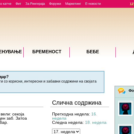
о катче
Фит
За Рингераја
Форуми
Маркетинг
Е-новости
12
ЕНУВАЊE
БРЕМЕНОСТ
БЕБЕ
дар?
ти со корисни, интересни и забавни содржини на својата
Фо
Слична содржина
вели: секоја
Претходна недела:
16.
ен заб. Затоа
недела
бар.
Следна недела:
18. недела