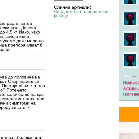
Слични артикли:
Синдром на полицистични
јајници
зо расте, затоа
тежината. До сега
о 4,5 кг. Иако, како
к, секоја идна
етуваме дека мора да
лица препорачуваат 8
дени.
нува до половина на
кот. Овој период се
Нови де
 Постојано ви е топло
Активни 
но? Потењето
ото количество на крв
Погледни
споменатиот полн нос
сични симптоми на
ородувањето. <
астење, бидејќи под