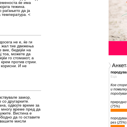
ременоста ќе има
ојата тежина.
 раѓањето да ја
 температура. <
осега не е, ќе ги
а жал тие движења
 вие, бидејќи на
ј тоа, можете да
јќи го стомакот, а
 крем против стрии.
Анкет
 корисни. И не
породув
Еца
Кое споре
и помалк
породува
вствувале замор,
 со другарките.
природно
на, одвојте време за
(
75%
)
 многу време пред да
ужите. Вистина е
ободно да го оставите
породувањ
е вашите мисли
рез (
25%
)