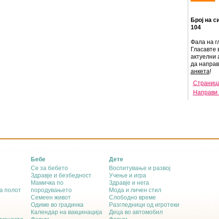
Број на с
104
Фала на г
Гласавте 
актуелни 
да напра
анкета
!
Страница
Направи 
Бебе
Дете
Се за бебето
Воспитување и развој
Здравје и безбедност
Учење и игра
Мамичка по
Здравје и нега
а полот
породувањето
Мода и личен стил
Семеен живот
Слободно време
Одиме во градинка
Разгледници од игротеки
Календар на вакцинација
Деца во автомобил