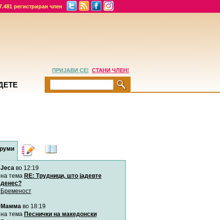
7.481 регистриран член
ПРИЈАВИ СЕ!
СТАНИ ЧЛЕН!
ДЕТЕ
руми
Дневници
Најнови
содржини
Jeca
во 12:19
Хепинес
Автор:
Хепинес
на тема
RE: Трудници, што јадевте
денес?
Бременост
Мими
Мамма
во 18:19
Автор:
Милен4е
на тема
Песнички на македонски