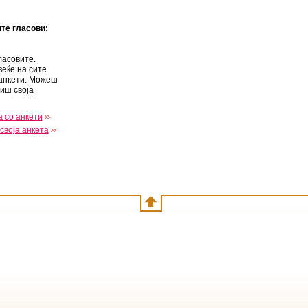
ите гласови:
ласовите.
веќе на сите
анкети. Можеш
виш
своја
 со анкети
своја анкета