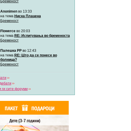
Бременост
забава Бремените
Anonimen
во 13:33
Автор:
bobik
на тема
Ниска Плацена
Бременост
Цааци
Flowerce
во 20:03
Автор:
Цааци
на тема
RE: Испитувања во бременоста
Бременост
Mimi
Палешка РР
во 12:43
Автор:
Miimii
на тема
RE: Што да се понесе во
болница?
Бременост
Напиши свој дневник
Погледни ги сите дневници
бати
дебати
 ги сите форуми