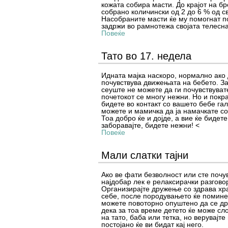
кожата собира масти. До крајот на б
собрано количински од 2 до 6 % од св
Насобраните масти ќе му помогнат по
задржи во рамнотежа својата телесна
Повеќе
Тато во 17. недела
Идната мајка наскоро, нормално ако д
почувствува движењата на бебето. З
сеуште не можете да ги почувствувате
почетокот се многу нежни. Но и покра
бидете во контакт со вашето бебе гале
можете и мамичка да ја намачкате со
Тоа добро ќе и дојде, а вие ќе бидете
заборавајте, бидете нежни! <
Повеќе
Мали слатки тајни
Ако ве фати безволност или сте почу
најдобар лек е релаксирачки разговор
Организирајте дружење со здрава хра
себе, после породувањето ќе помине
можете повоторно опуштено да се др
дека за тоа време детето ќе може сл
на тато, баба или тетка, но верувајт
постојано ќе ви бидат кај него.