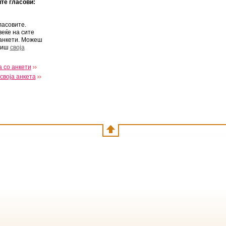
ите гласови:
ласовите.
веќе на сите
анкети. Можеш
виш
своја
 со анкети
своја анкета