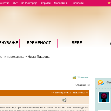
о катче
Фит
За Рингераја
Форуми
Маркетинг
Е-новости
12
ЕНУВАЊE
БРЕМЕНОСТ
БЕБЕ
ст и породување
> Ниска Плацена
Испечати
Фо
Страница:
[1]
<< Постара тема
Нова тема >>
Имам неколку прашања ако некој има слично искуство како моето да ми