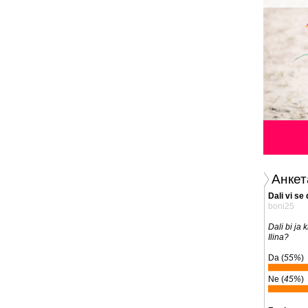
Анкет
Dali vi se
boni25
Dali bi ja k
Ilina?
Da (
55%
)
Ne (
45%
)