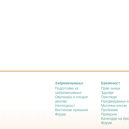
Забременување
Бременост
Подготовка за
Први знаци
забременување
Здравје
Овулација и плодни
Прегледи
денови
Предвидување н
Неплодност
Матични клетки
Вистински приказни
Проблеми
Форум
Приказни
Календар на бр
Форум