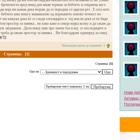
 од малку да ми олесни бидејќи неизвесноста и незнаењето ме убива
д бременоста пред некој ден имав термин за бебчето и откриена ми е
ди која ми кажаа дека морам да се породам со царски рез . Е сега што
о бебчето има многу минимално од норманото повеќе течност во
т ми кажува дека ќе се следи ситуацијата и тој мисли дека се ќе биде
тои простор за паника , но како како и секоја мајка колку и да сакам да
ум загрижена ..Дали некој знае про значи тоа и кој се последиците и
 треба да имам простор за паника .. Ви благодарам однапред за секој
🏽🥰
Непосредна врска до пораките: 1
Страница:
[1]
Страница:
[1]
Оди на:
Нови де
Активни 
Погледни