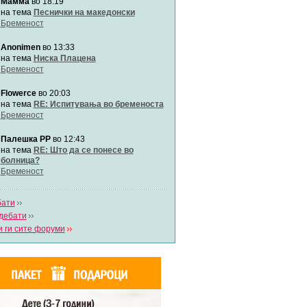
Мамма
во 18:19
Автор:
Милен4е
на тема
Песнички на македонски
Бременост
забава Бремените
Anonimen
во 13:33
Автор:
bobik
на тема
Ниска Плацена
Бременост
Цааци
Flowerce
во 20:03
Автор:
Цааци
на тема
RE: Испитувања во бременоста
Бременост
Mimi
Палешка РР
во 12:43
Автор:
Miimii
на тема
RE: Што да се понесе во
болница?
Бременост
Напиши свој дневник
Погледни ги сите дневници
бати
дебати
 ги сите форуми