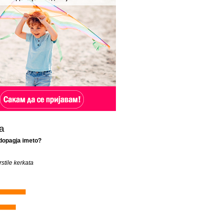
а
 dopagja imeto?
rstile kerkata