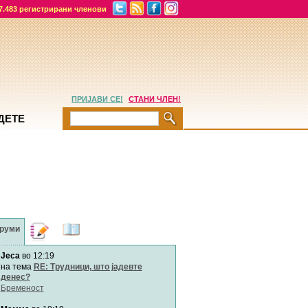
7.483 регистрирани членови
ПРИЈАВИ СЕ!
СТАНИ ЧЛЕН!
ДЕТЕ
руми
Дневници
Најнови
содржини
Jeca
во 12:19
Хепинес
Автор:
Хепинес
на тема
RE: Трудници, што јадевте
денес?
Бременост
Мими