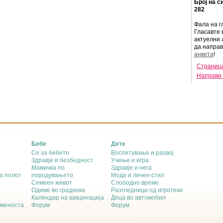
Број на с
282
Фала на г
Гласавте 
актуелни 
да напра
анкета
!
Страница
Направи 
Бебе
Дете
Се за бебето
Воспитување и развој
Здравје и безбедност
Учење и игра
Мамичка по
Здравје и нега
а полот
породувањето
Мода и личен стил
Семеен живот
Слободно време
Одиме во градинка
Разгледници од игротеки
Календар на вакцинација
Деца во автомобил
еменоста
Форум
Форум