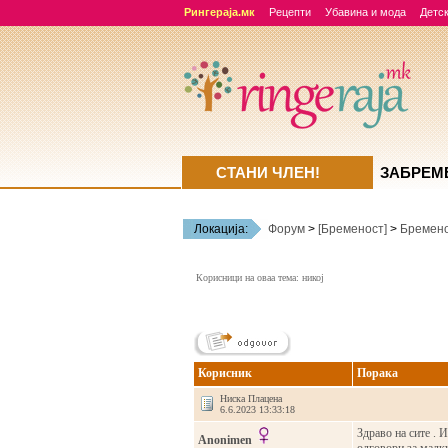
Рингераја.мк
Рецепти
Убавина и мода
Детск
СТАНИ ЧЛЕН!
ЗАБРЕМ
Локација:
Форум
>
[Бременост]
>
Бремено
Корисници на оваа тема: никој
Корисник
Порака
Ниска Плацена
6.6.2023 13:33:18
Здраво на сите . 
Anonimen