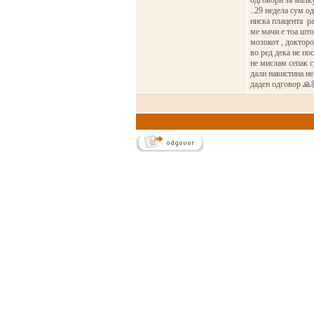
одговори за малку
..29 недела сум о
ниска плацента ра
ме мачи е тоа шт
мозокот , докторо
во ред дека не пос
не мислам сепак с
дали навистина не
даден одговор 🙏