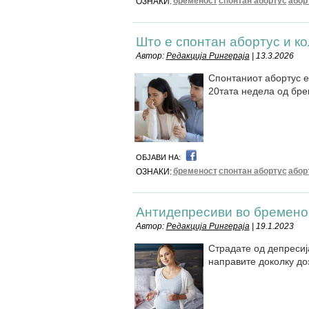
бременост
спонтан абортус
абор
ОЗНАКИ:
Што е спонтан абортус и ко
Автор:
Редакција Рингераја
| 13.3.2026
Спонтаниот абортус е
20тата недела од бре
ОБЈАВИ НА:
бременост
спонтан абортус
абор
ОЗНАКИ:
Антидепресиви во бремено
Автор:
Редакција Рингераја
| 19.1.2023
Страдате од депресиј
направите доколку до