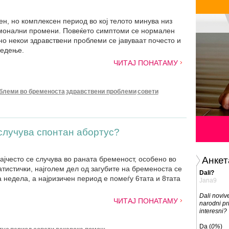
н, но комплексен период во кој телото минува низ
рмонални промени. Повеќето симптоми се нормален
но некои здравствени проблеми се јавуваат почесто и
ледење.
ЧИТАЈ ПОНАТАМУ
блеми во бременоста
здравствени проблеми
совети
 случува спонтан абортус?
ајчесто се случува во раната бременост, особено во
Анкет
тистички, најголем дел од загубите на бременоста се
Dali?
 недела, а најризичен период е помеѓу 6тата и 8тата
Jana9
Dali novi
ЧИТАЈ ПОНАТАМУ
narodni pri
interesni?
Da (
0%
)