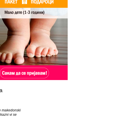
а
ve makedonski
kazni vi se