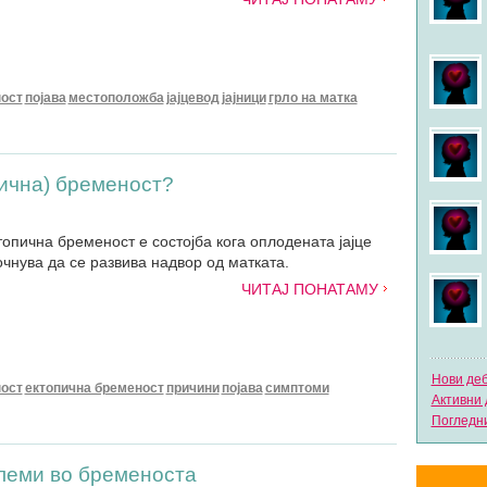
ост
појава
местоположба
јајцевод
јајници
грло на матка
ична) бременост?
опична бременост е состојба кога оплодената јајце
очнува да се развива надвор од матката.
ЧИТАЈ ПОНАТАМУ
Нови де
ост
ектопична бременост
причини
појава
симптоми
Активни 
Погледни
леми во бременоста