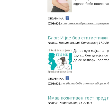
здраво бебе после в
ОБЈАВИ НА:
крварење во бременост
крварењ
ОЗНАКИ:
Блог: И јас бев статистички 
Автор:
Марина Кљајиќ Петковски
| 17.2.2
Денес сум мајка на тр
Еднаш бев девојка со 
да се оствари, бев та
ОБЈАВИ НА:
загуба на бебе
спонтан абортус
б
ОЗНАКИ:
Имав позитивен тест пред 
Автор:
Ringaraja.net
| 16.2.2021