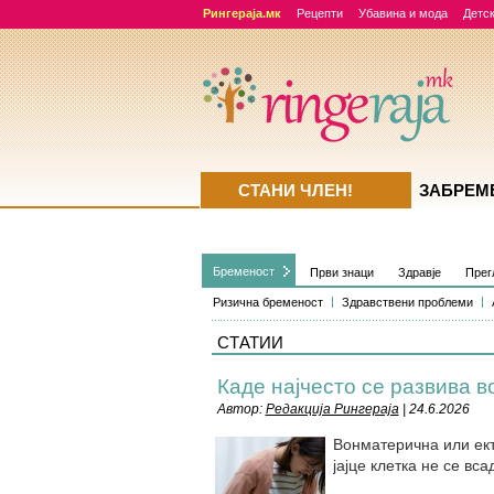
Рингераја.мк
Рецепти
Убавина и мода
Детск
СТАНИ ЧЛЕН!
ЗАБРЕМ
Бременост
Први знаци
Здравје
Прег
Ризична бременост
Здравствени проблеми
СТАТИИ
Каде најчесто се развива 
Автор:
Редакција Рингераја
| 24.6.2026
Вонматерична или ект
јајце клетка не се вса