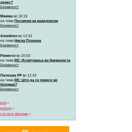
денес?
Бременост
Мими
Мамма
во 18:19
Автор:
Милен4е
на тема
Песнички на македонски
Бременост
забава Бремените
Anonimen
во 13:33
Автор:
bobik
на тема
Ниска Плацена
Бременост
Цааци
Flowerce
во 20:03
Автор:
Цааци
на тема
RE: Испитувања во бременоста
Бременост
Mimi
Палешка РР
во 12:43
Автор:
Miimii
на тема
RE: Што да се понесе во
болница?
Бременост
Напиши свој дневник
Погледни ги сите дневници
бати
дебати
 ги сите форуми