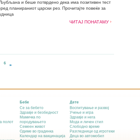
 Љубљана и беше потврдено дека има позитивен тест
пред планираниот царски рез. Прочитајте повеќе за
рудница
ЧИТАЈ ПОНАТАМУ
6
Бебе
Дете
Се за бебето
Воспитување и развој
Здравје и безбедност
Учење и игра
Мамичка по
Здравје и нега
а полот
породувањето
Мода и личен стил
Семеен живот
Слободно време
Одиме во градинка
Разгледници од игротеки
Календар на вакцинација
Деца во автомобил