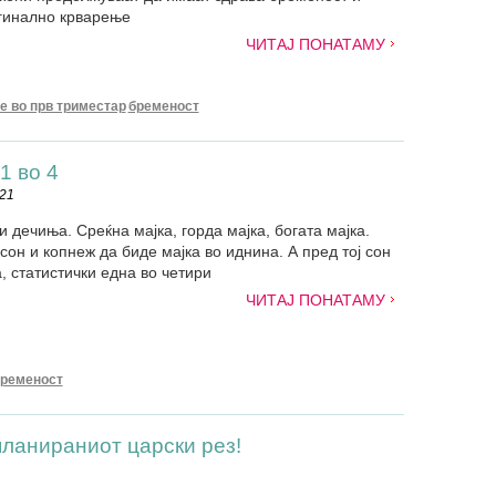
агинално крварење
ЧИТАЈ ПОНАТАМУ
е во прв триместар
бременост
1 во 4
021
и дечиња. Среќна мајка, горда мајка, богата мајка.
сон и копнеж да биде мајка во иднина. А пред тој сон
а, статистички една во четири
ЧИТАЈ ПОНАТАМУ
ременост
планираниот царски рез!