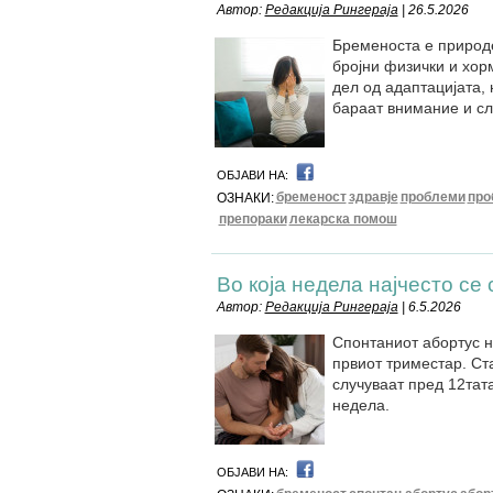
Автор:
Редакција Рингераја
| 26.5.2026
Бременоста е природе
бројни физички и хо
дел од адаптацијата, 
бараат внимание и с
ОБЈАВИ НА:
бременост
здравје
проблеми
про
ОЗНАКИ:
препораки
лекарска помош
Во која недела најчесто се
Автор:
Редакција Рингераја
| 6.5.2026
Спонтаниот абортус н
првиот триместар. Ста
случуваат пред 12тата
недела.
ОБЈАВИ НА: