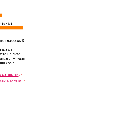
 (
67%
)
ите гласови: 3
ласовите.
веќе на сите
анкети. Можеш
виш
своја
 со анкети
своја анкета