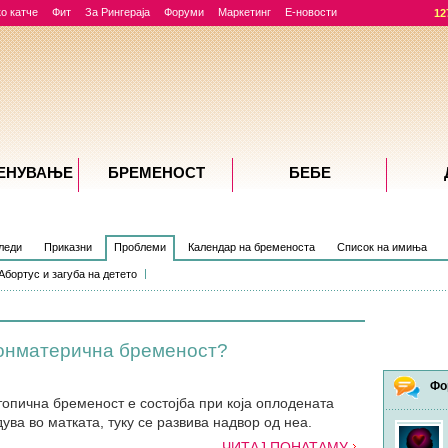
о катче
Фит
За Рингераја
Форуми
Маркетинг
Е-новости
12
ЕНУВАЊE
БРЕМЕНОСТ
БЕБЕ
леди
Приказни
Проблеми
Календар на бременоста
Список на имиња
Абортус и загуба на детето
вонматерична бременост?
Фо
опична бременост е состојба при која оплодената
дува во матката, туку се развива надвор од неа.
ЧИТАЈ ПОНАТАМУ