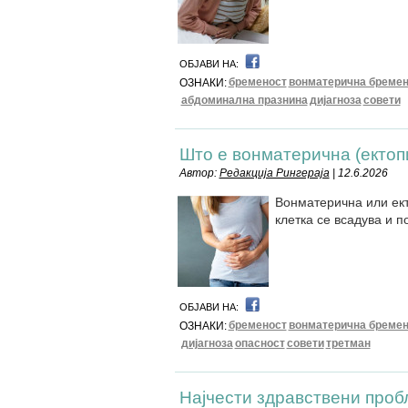
ОБЈАВИ НА:
бременост
вонматерична бремен
ОЗНАКИ:
абдоминална празнина
дијагноза
совети
Што е вонматерична (ектоп
Автор:
Редакција Рингераја
| 12.6.2026
Вонматерична или ект
клетка се всадува и п
ОБЈАВИ НА:
бременост
вонматерична бремен
ОЗНАКИ:
дијагноза
опасност
совети
третман
Најчести здравствени проб