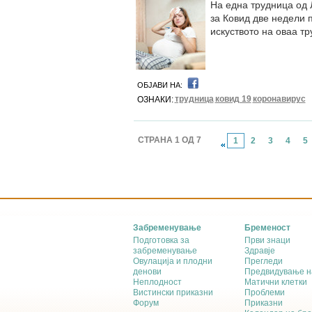
На една трудница од
за Ковид две недели 
искуството на оваа т
ОБЈАВИ НА:
трудница
ковид 19
коронавирус
ОЗНАКИ:
СТРАНА 1 ОД 7
1
2
3
4
5
Забременување
Бременост
Подготовка за
Први знаци
забременување
Здравје
Овулација и плодни
Прегледи
денови
Предвидување н
Неплодност
Матични клетки
Вистински приказни
Проблеми
Форум
Приказни