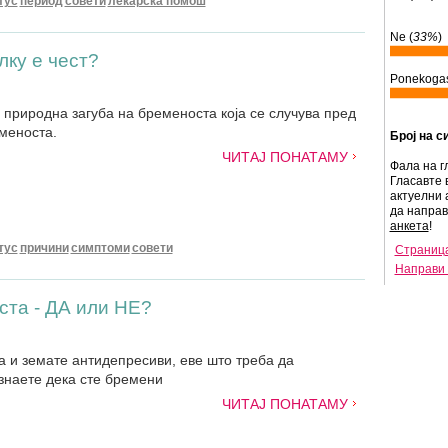
тус
период
совети
лекарска помош
Ne (
33%
)
лку е чест?
Ponekogas
 природна загуба на бременоста која се случува пред
меноста.
Број на с
ЧИТАЈ ПОНАТАМУ
Фала на г
Гласавте 
актуелни 
да напра
анкета
!
тус
причини
симптоми
совети
Страница
Направи 
ста - ДА или НЕ?
а и земате антидепресиви, еве што треба да
знаете дека сте бремени
ЧИТАЈ ПОНАТАМУ