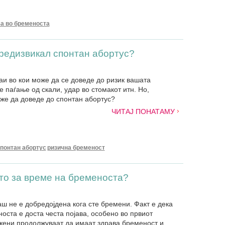
а во бременоста
предизвикал спонтан абортус?
аи во кои може да се доведе до ризик вашата
е паѓање од скали, удар во стомакот итн. Но,
же да доведе до спонтан абортус?
ЧИТАЈ ПОНАТАМУ
понтан абортус
ризична бременост
то за време на бременоста?
аш не е добредојдена кога сте бремени. Факт е дека
оста е доста честа појава, особено во првиот
жени продолжуваат да имаат здрава бременост и