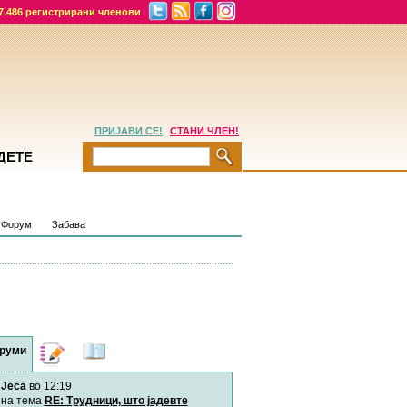
7.486 регистрирани членови
ПРИЈАВИ СЕ!
СТАНИ ЧЛЕН!
ДЕТЕ
Форум
Забава
руми
Дневници
Најнови
содржини
Jeca
во 12:19
Хепинес
Автор:
Хепинес
на тема
RE: Трудници, што јадевте