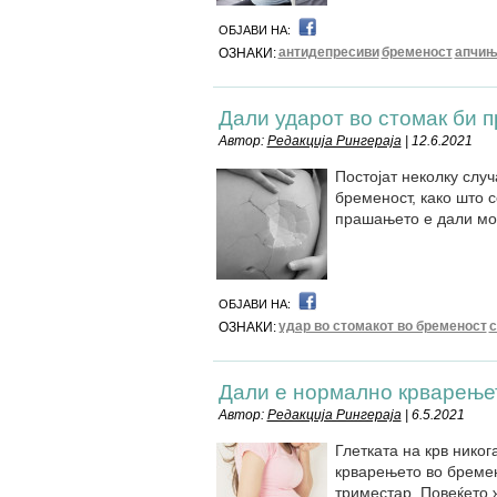
ОБЈАВИ НА:
антидепресиви
бременост
апчињ
ОЗНАКИ:
Дали ударот во стомак би 
Автор:
Редакција Рингераја
| 12.6.2021
Постојат неколку случ
бременост, како што с
прашањето е дали мо
ОБЈАВИ НА:
удар во стомакот во бременост
с
ОЗНАКИ:
Дали е нормално крварење
Автор:
Редакција Рингераја
| 6.5.2021
Глетката на крв никог
крварењето во бремен
триместар. Повеќето 