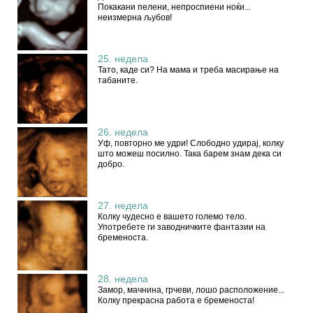
Покакани пелени, непроспиени ноќи...
неизмерна љубов!
25. недела
Тато, каде си? На мама и треба масирање на
табаните.
26. недела
Уф, повтoрно ме удри! Слободно удирај, колку
што можеш посилно. Така барем знам дека си
добро.
27. недела
Колку чудесно е вашето големо тело.
Употребете ги заводничките фантазии на
бременоста.
28. недела
Замор, мачнина, грчеви, лошо расположение...
Колку прекрасна работа е бременоста!