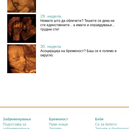
29. недела
Немате што да облечете? Тешете се дека не
сте единствените... а имате и оправдување...
трудни сте!
30. недела
Асоцијација на бременост? Баш се е големо и
округло.
Забременување
Бременост
Бебе
Подготовка за
Први знаци
Се за бебето
забременување
Здравје
Здравје и безбеднос