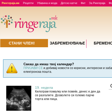
Рингераја.мк
Рецепти
Убавина и мода
Детско катче
Фит
За Рингераја
Ф
СТАНИ ЧЛЕН!
ЗАБРЕМЕНУВАЊE
БРЕМЕН
Сакаш да имаш твој календар?
ПРИЈАВИ СЕ
и добивај новости со корисни, интересни и заб
електронска пошта.
19. недела
Килограм помалку или повеќе, денес е ден да
се разгалите. Дозволете си големо парче
торта или пица.