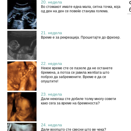
20. недела
Во стомакот имате една мала, ситна точка, која
од ден на ден се повеќе станува голема.
21. недела
Време е за рекреација. Прошетајте до фризер.
22. недела
Некое време сте се пазеле да не останете
бремена, а потоа се јавила желбата што
побрзо да забремените. Време е да се
опуштите!
23. недела
Дали некогаш сте добиле толку многу совети
како сега за време на бременоста?
24. недела
Дали воопшто сте свесни што ве чека?