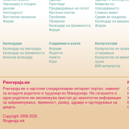
Овулација и плодни
Прегледи
Мамичка по
денови
Предвидување на полот
породувањето
Неплодност
Матични клетки
Семеен живот
Вистински приказни
Проблеми
Одиме во градинка
Форум
Приказни
Календар на вакцин
Календар на бременоста
Форум
Форум
Календари
Содржини и алати
Калкулатори
Календар на овулација
Форуми
Калкулатор на срце
Календар на бременоста
Рецепти
отчукувања
Кинески календар
Анкети
Калкулатор на крвни
Игри
групи
BMI калкулатор
Рингераја.мк
Рингераја.мк е најголем специјализиран интернет портал, наменет
С
за младите родители и трудници во Македонија. На сегашните и
И
идни родители им овозможува пристап до квалитетни информации
Х
за забременување, бременост, развој, здравје и одгледување на
Б
децата.
С
Copyright 2009-2026
Ringeraja.mk