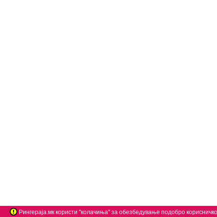
Рингераја.мк користи "колачиња" за обезбедување подобро корисничко