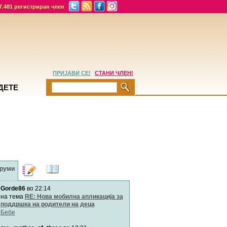
7.481 регистриран член
ПРИЈАВИ СЕ!
СТАНИ ЧЛЕН!
ДЕТЕ
руми
Дневници
Најнови
содржини
Gorde86
во 22:14
Хепинес
Автор:
Хепинес
на тема
RE: Нова мобилна апликација за
поддршка на родители на деца
Бебе
Мими