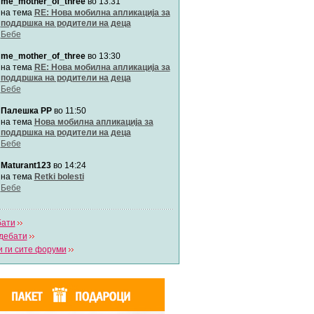
me_mother_of_three
во 13:31
Автор:
Милен4е
на тема
RE: Нова мобилна апликација за
поддршка на родители на деца
Бебе
забава Бремените
Автор:
bobik
me_mother_of_three
во 13:30
на тема
RE: Нова мобилна апликација за
поддршка на родители на деца
Цааци
Бебе
Автор:
Цааци
Палешка РР
во 11:50
на тема
Нова мобилна апликација за
поддршка на родители на деца
Mimi
Бебе
Автор:
Miimii
Maturant123
во 14:24
на тема
Retki bolesti
Бебе
Напиши свој дневник
Погледни ги сите дневници
бати
дебати
 ги сите форуми