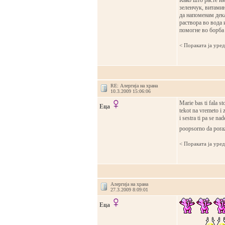
Како што расте им
зеленчук, витамин
да напоменам дека
раствора во вода 
помогне во борба 
< Поракaта ја уре
RE: Алергија на храна
10.3.2009 15:06:06
Marie bas ti fala s
Еца
tekot na vremeto i 
i sestra ti pa se n
poopsorno da pora
< Поракaта ја уре
Алергија на храна
27.3.2009 8:09:01
Еца