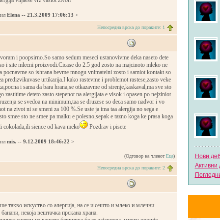
lergija vlijaese vrz vasiot zivot?
дил
Elena
--
21.3.2009 17:06:13
>
Непосредна врска до пораките: 1
voram i poopsirno.So samo sedum meseci ustanovivme deka naseto dete
ko i site mlecni proizvodi.Cicase do 2.5 god zosto na majcinoto mleko ne
a pocnavme so ishrana bevme mnogu vnimatelni zosto i samiot kontakt so
a predizvikuvase urtikarija.I kako rastevme i problemot rastese,zasto veke
ka,pocna i sama da bara hrana,se otkazavme od sirenje,kaskaval,ma sve sto
 zastitime deteto zasto stepenot na alergijata e visok i opasen po nejziniot
 druzenja se svedoa na minimum,taa se druzese so deca samo nadvor i vo
not na zivot ni se smeni za 100 %.Se uste ja ima taa alergija no sega e
 sto smee sto ne smee pa malku e polesno,sepak e tazno koga ke prasa koga
li cokolada,ili sience od kava meko
Pozdrav i pisete
дил
mis.
--
9.12.2009 18:46:22
>
Нови де
(Одговор на членот
Еца
)
Активни 
Непосредна врска до пораките: 2
Погледни
ше такво искуство со алергија, на се и сешто и млеко и млечни
 банани, некоја вештачка прскана храна.