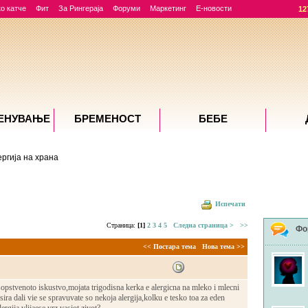
о катче
Фит
За Рингераја
Форуми
Маркетинг
Е-новости
12
ЕНУВАЊE
БРЕМЕНОСТ
БЕБЕ
ргија на храна
Испечати
Страница:
[1]
2
3
4
5
Следна страница >
>>
Фо
<< Постара тема
Нова тема >>
opstvenoto iskustvo,mojata trigodisna kerka e alergicna na mleko i mlecni
sira dali vie se spravuvate so nekoja alergija,kolku e tesko toa za eden