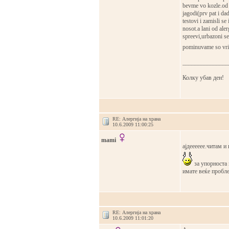
bevme vo kozle.od 
jagodi(prv pat i d
testovi i zamisli se
nosot.a lani od aler
spreevi,urbazoni se
pominuvame so vrie
_______________
Колку убав ден!
RE: Алергија на храна
10.6.2009 11:00:25
mami
ајдееееее.читам и
за упорноста 
имате веќе пробл
RE: Алергија на храна
10.6.2009 11:01:20