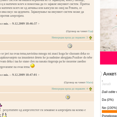
униот систем на вашата ќеркичка ќе се зајакнува, многу овошје,
 ц и матичен млеч и помогнаа да го зајакне имуниот систем. Притоа
 матичен млеч не од апчиња или капсули но оној на Ревита, се
и има вкус на цедевита. Зајакнување на имуниот систем може да
против алергијата.
дил
mis.
--
9.12.2009 18:46:37
>
(Одговор на членот
Еца
)
Непосредна врска до пораките: 3
to se javi na ovaa tema,navistina mnogu mi znaci koga ke slusnam deka so
zajaknuvanjeto na imunitetot deteto ke ja nadmine alergijata.Pozdrav do tebe
adevam deka i taa ke stane clen na nasata ringeraja pa ke mozeme zaedno
zgovarame na ovaa tema.
Анкет
дил
mis.
--
9.12.2009 18:47:01
>
.
(Одговор на членот
Marie
)
Jana9
Непосредна врска до пораките: 4
Dali odite
Da (
0%
)
Ne (
100%
резултатите од алерготестот ги земавме и алергијата на млеко е
Ponekogas