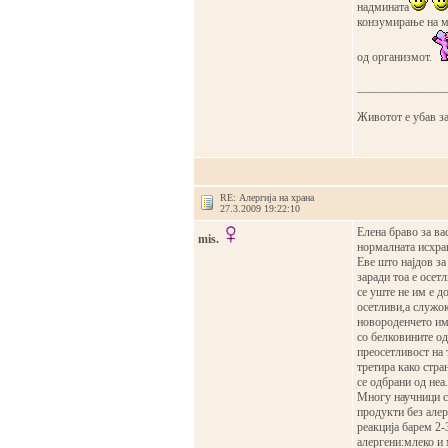
надмината
конзумирање на мл
од организмот.
_______________
Животот е убав за
RE: Алергија на храна
27.3.2009 19:22:10
Елена браво за ва
mis.
нормалната исхран
Еве што најдов за
заради тоа е осет
се уште не им е д
осетливи,а служо
новороденчето има
со белковините од
преосетливост на
третира како стран
се одбрани од неа.
Многу научници со
продукти без алер
реакција барем 2-3
алергени:млеко и 