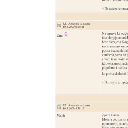
roditel i kolku taa a
< Поракaта ја уре
RE: Алергија на храна
10.3.2009 9:20:31
Na temava ke odgo
Еца
ima alergija na mle
bese alergicna.Kog
nesto mlecno kaj ne
pocna i sama da fa
e mlecno,samo da go
zivot,i taka,nasite
igroteka,znaci naci
pogolema i razbira
ke proba sladoled,i
< Поракaта ја уре
RE: Алергија на храна
10.3.2009 9:58:16
Драга Елена
Marie
Мојата сестра има
производи, полен,