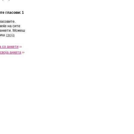
ите гласови: 1
ласовите.
веќе на сите
анкети. Можеш
виш
своја
 со анкети
своја анкета