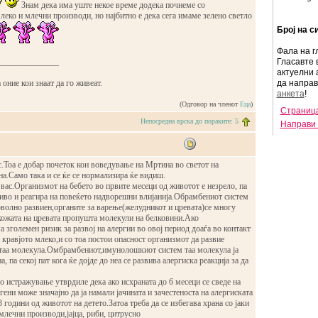
Знам дека има уште некое време додека почнеме со
еко и млечни производи, но најбитно е дека сега имаме зелено светло
Број на с
Фала на г
______________
Гласавте 
актуелни 
 оние кои знаат да го живеат.
да напра
анкета
!
(Одговор на членот
Еца
)
Страница
Непосредна врска до пораките: 5
Направи 
с.Тоа е добар почеток кон воведување на Мртина во светот на
а.Само така и се ќе се нормализира ќе видиш.
 вас.Организмот на бебето во првите месеци од животот е незрело, па
ливо и реагира на повеќето надворешни влијанија.Обрамбениот систем
оволно развиен,органите за варење(желудникот и цревата)се многу
кожата на цревата пропушта молекули на белковини.Ако
 зголемен ризик за развој на алергии во овој период доаѓа во контакт
 кравјото млеко,и со тоа постои опасност организмот да развие
 таа молекула.Омбрамбениот,имунолошкиот систем таа молекула ја
а, па секој пат кога ќе дојде до неа се развива алергиска реакција за да
 истражување утврдиле дека ако исхраната до 6 месеци се сведе на
гени може значајно да ја намали јачината и зачестеноста на алергиската
 години од животот на детето.Затоа треба да се избегава храна со јаки
млечни производи,јајца, риби, цитрусно