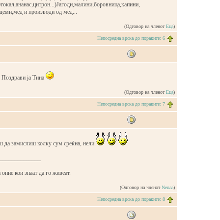
окал,ананас,цитрон...)Јагоди,малини,боровница,капини,
деми,мед и производи од мед...
(Одговор на членот
Еца
)
Непосредна врска до пораките: 6
Поздрави ја Тина
(Одговор на членот
Еца
)
Непосредна врска до пораките: 7
ш да замислиш колку сум среќна, нели.
______________
 оние кои знаат да го живеат.
(Одговор на членот
Nenaa
)
Непосредна врска до пораките: 8