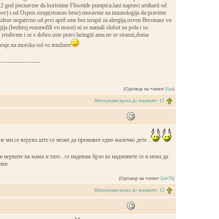
2 god pocnavme da koristime Flixotide pumpica.lani napravi urtikarii od
adov) i od Ospen sirup(strasno bese).moravme na imunologija da pravime
 izleze negativno.od prvi april sme bez terapii za alergija,osven Beconase vo
gija (bezbroj eozonofili vo nosot) ni se namali sluhot na pola i so
 sredivme i se e dobro.uste pravi laringiti ama ne se strasni,doma
nje na morska sol vo tendzere
______________
(Одговор на членот
Еца
)
Непосредна врска до пораките: 11
 не ми се верува што се може да преживее едно малечко дете...
и нервите на мама и тато...се надевам брзо ке надминете се и нема да
еми
(Одговор на членот
lide78
)
Непосредна врска до пораките: 12