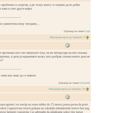
 проблеми со алергии, а јас толку многу се плашев да не добие
о како и сите други мајки
______________
ог рамнотежа меџу звездама.....
(Одговор на членот
Еца
)
Непосредна врска до пораките: 9
ќе прочиташ што сме пишувале тука, па ме интересира на што покажа
керкичка, и дали ја надминавте.колку што разбрав спомна нешто дека не
то?
______________
 оние кои знаат да го живеат.
(Одговор на членот
biljanaM
)
Непосредна врска до пораките: 10
kaza egzemi i ne stavija na soino mleko do 15 meseci.potoa pocna da pravi
strukcii i napravivme testovi,pokaza na cokolado.inhalatornite testovi bea neg.
avese laringiti i moravme i so adrenalin da inhalirame.sekoj vtor mesec