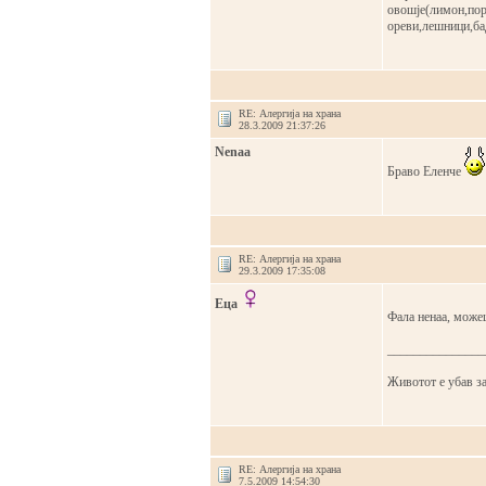
овошје(лимон,порт
ореви,лешници,ба
RE: Алергија на храна
28.3.2009 21:37:26
Nenaa
Браво Еленче
RE: Алергија на храна
29.3.2009 17:35:08
Еца
Фала ненаа, може
_______________
Животот е убав за
RE: Алергија на храна
7.5.2009 14:54:30