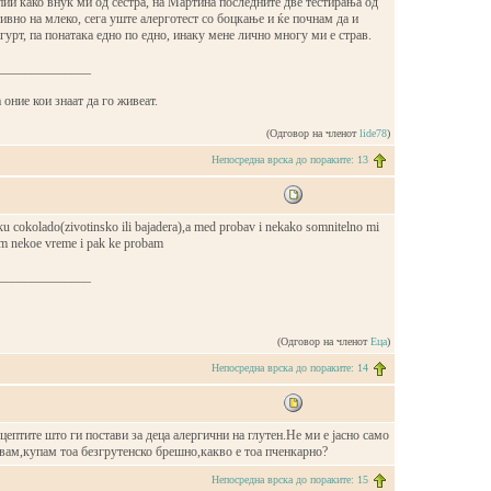
пии како внук ми од сестра, на Мартина последните две тестирања од
ивно на млеко, сега уште алерготест со боцкање и ќе почнам да и
гурт, па понатака едно по едно, инаку мене лично многу ми е страв.
______________
 оние кои знаат да го живеат.
(Одговор на членот
lide78
)
Непосредна врска до пораките: 13
u cokolado(zivotinsko ili bajadera),a med probav i nekako somnitelno mi
am nekoe vreme i pak ke probam
______________
(Одговор на членот
Еца
)
Непосредна врска до пораките: 14
ептите што ги постави за деца алергични на глутен.Не ми е јасно само
авам,купам тоа безгрутенско брешно,какво е тоа пченкарно?
Непосредна врска до пораките: 15