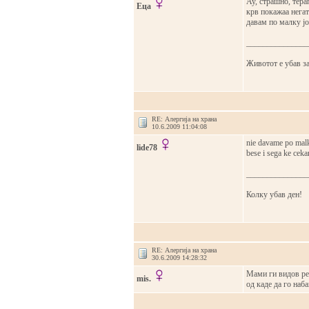
Ау, страшно, тера
Еца
крв покажаа негат
давам по малку јо
_______________
Животот е убав за
RE: Алергија на храна
10.6.2009 11:04:08
nie davame po malk
lide78
bese i sega ke cek
_______________
Колку убав ден!
RE: Алергија на храна
30.6.2009 14:28:32
Мами ги видов рец
mis.
од каде да го наб