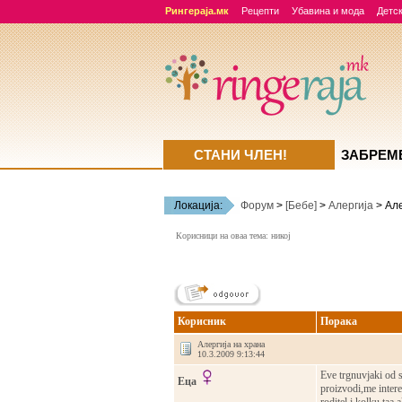
Рингераја.мк
Рецепти
Убавина и мода
Детск
СТАНИ ЧЛЕН!
ЗАБРЕМ
Локација:
Форум
>
[Бебе]
>
Алергија
> Але
Корисници на оваа тема: никој
Корисник
Порака
Алергија на храна
10.3.2009 9:13:44
Eve trgnuvjaki od s
Еца
proizvodi,me intere