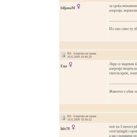
за среќа немамвме
biljanaM
алергија, нормалн
_______________
Ил смо само ту зб
RE: Алергија на храна
10.6.2009 10:46:29
Лиде се надевам 
Еца
алергија твојата 
смеела крем, зош
_______________
Животот е убав за
RE: Алергија на храна
10.6.2009 10:56:52
uste na 3 meseci pi
lide78
cesti laringiti i op
a taa i ponatamu pr