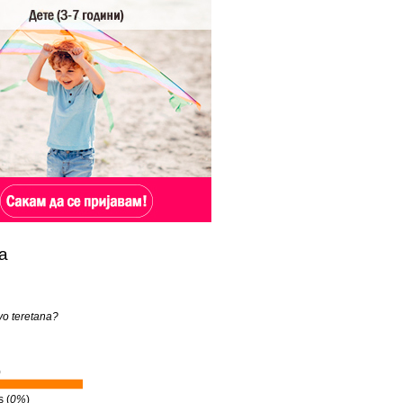
а
 vo teretana?
)
 (
0%
)