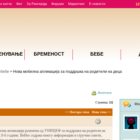
о катче
Фит
За Рингераја
Форуми
Маркетинг
Е-новости
12
ЕНУВАЊE
БРЕМЕНОСТ
БЕБЕ
 бебе
> Нова мобилна апликација за поддршка на родители на деца
Испечати
Страница:
[1]
Фо
<< Постара тема
Нова тема >>
илна апликација развиена од УНИЦЕФ за поддршка на родители на
д 0-6 години. Bebbo содржи многу информации и стручни совети,