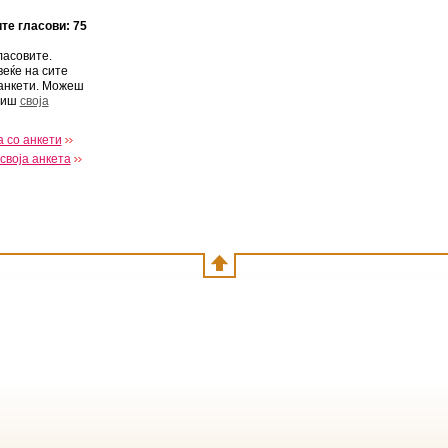
ите гласови: 75
ласовите.
веќе на сите
анкети. Можеш
виш
своја
 со анкети
своја анкета