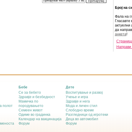
Број на с
Фала на г
Гласавте 
актуелни 
да напра
анкета
!
Страница
Направи 
Бебе
Дете
Се за бебето
Воспитување и развој
Здравје и безбедност
Учење и игра
Мамичка по
Здравје и нега
а полот
породувањето
Мода и личен стил
Семеен живот
Слободно време
Одиме во градинка
Разгледници од игротеки
Календар на вакцинација
Деца во автомобил
еменоста
Форум
Форум