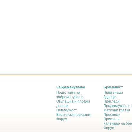
Забременување
Бременост
Подготовка за
Први знаци
забременување
Здравје
Овулација и плодни
Прегледи
денови
Предвидување н
Неплодност
Матични клетки
Вистински приказни
Проблеми
Форум
Приказни
Календар на бр
Форум