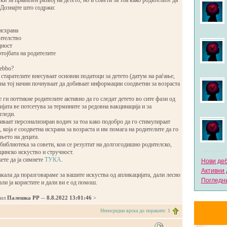
и за правилeн развој на детето, но и совети за тоа како родителите да
. Дознајте што содржи:
исхрана
ителство
дност
отојбата на родителите
ebbo?
 старателите внесуваат основни податоци за детето (датум на раѓање,
 на тој начин почнуваат да добиваат информации соодветни за возраста
е ги поттикне родителите активно да го следат детето во сите фази од
ијата ве потсетува за термините за редовна вакцинација и за
гледи.
иваат персонализиран водич за тоа како подобро да го стимулираат
, која е соодветна исхрана за возраста и им помага на родителите да го
њето на децата.
библиотека за совети, кои се резултат на долгогодишно родителско,
инско искуство и стручност.
ете да ја симнете
ТУКА
.
Нови де
Активни 
акала да поразговараме за вашите искуства од апликацијата, дали лесно
Погледни
али ја користите и дали ви е од помош.
дил
Палешка РР
--
8.8.2022 13:01:46
>
Непосредна врска до пораките: 1