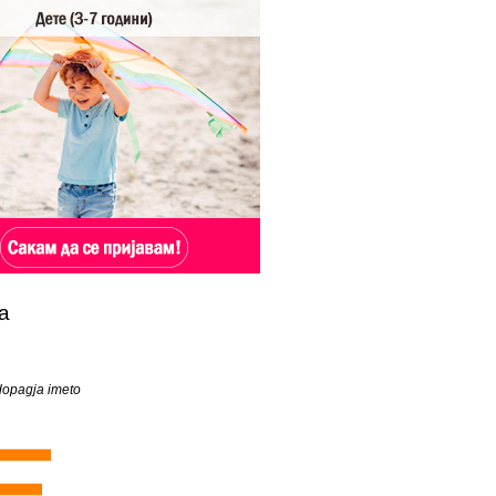
а
 dopagja imeto