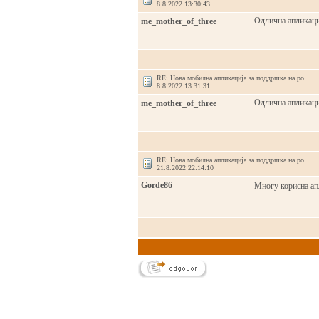
8.8.2022 13:30:43
Одлична апликаци
me_mother_of_three
RE: Нова мобилна апликација за поддршка на ро...
8.8.2022 13:31:31
Одлична апликаци
me_mother_of_three
RE: Нова мобилна апликација за поддршка на ро...
21.8.2022 22:14:10
Gorde86
Многу корисна апл