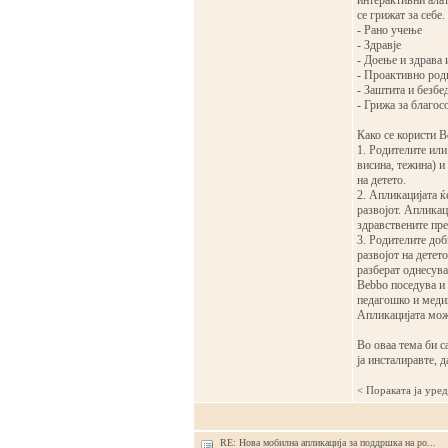
интерактивни алатк
се грижат за себе
- Рано учење
- Здравје
- Доење и здрава 
- Проактивно род
- Заштита и безбе
- Грижа за благос
Како се користи B
1. Родителите или
висина, тежина) и
на детето.
2. Апликацијата ќ
развојот. Апликац
здравствените пре
3. Родителите доб
развојот на детето
разберат однесува
Bebbo поседува и 
педагошко и медиц
Апликацијата мож
Во оваа тема би с
ја инсталиравте, д
< Поракaта ја уре
RE: Нова мобилна апликација за поддршка на ро...