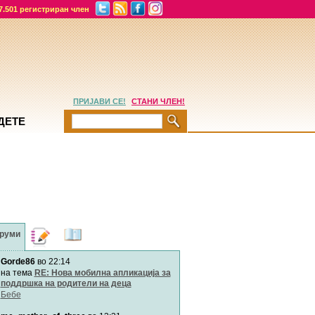
7.501 регистриран член
ПРИЈАВИ СЕ!
СТАНИ ЧЛЕН!
ДЕТЕ
руми
Дневници
Најнови
содржини
Gorde86
во 22:14
Хепинес
Автор:
Хепинес
на тема
RE: Нова мобилна апликација за
поддршка на родители на деца
Бебе
Мими