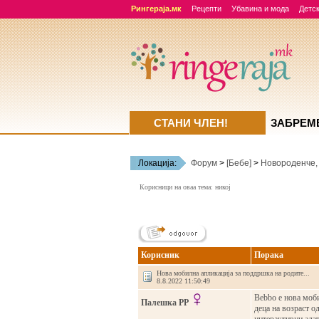
Рингераја.мк
Рецепти
Убавина и мода
Детск
СТАНИ ЧЛЕН!
ЗАБРЕМ
Локација:
Форум
>
[Бебе]
>
Новороденче,
Корисници на оваа тема: никој
Корисник
Порака
Нова мобилна апликација за поддршка на родите...
8.8.2022 11:50:49
Bebbo е нова моб
Палешка РР
деца на возраст о