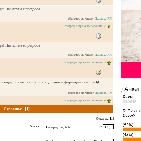
ја! Навистина е предобра
(Одговор на членот
Палешка РР
)
Непосредна врска до пораките: 2
ја! Навистина е предобра
(Одговор на членот
Палешка РР
)
Непосредна врска до пораките: 3
икација за сите родители, со одлични информации и совети ❤️
Анкет
(Одговор на членот
Палешка РР
)
Davor
Непосредна врска до пораките: 4
Izabella
Страница:
[1]
Dali vi se
Davor?
Страница:
[1]
(
52%
)
Оди на:
(
48%
)