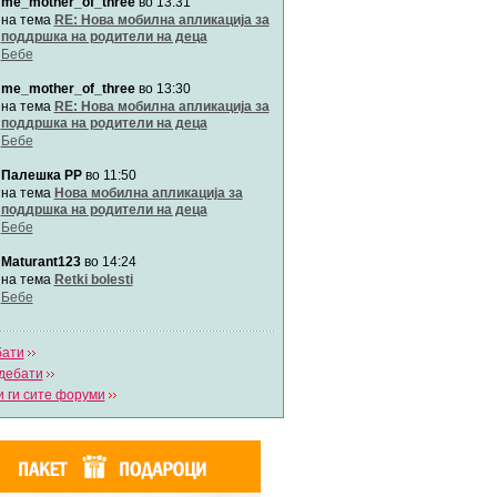
me_mother_of_three
во 13:31
Автор:
Милен4е
на тема
RE: Нова мобилна апликација за
поддршка на родители на деца
Бебе
забава Бремените
Автор:
bobik
me_mother_of_three
во 13:30
на тема
RE: Нова мобилна апликација за
поддршка на родители на деца
Цааци
Бебе
Автор:
Цааци
Палешка РР
во 11:50
на тема
Нова мобилна апликација за
поддршка на родители на деца
Mimi
Бебе
Автор:
Miimii
Maturant123
во 14:24
на тема
Retki bolesti
Бебе
Напиши свој дневник
Погледни ги сите дневници
бати
дебати
 ги сите форуми