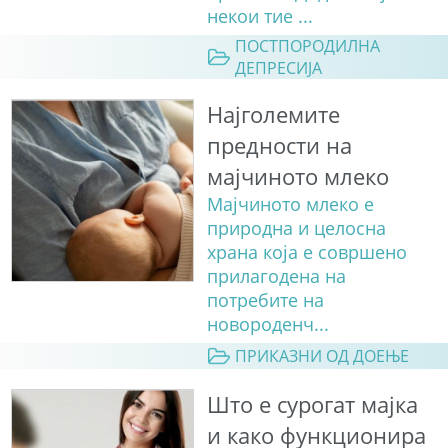
некои тие ...
ПОСТПОРОДИЛНА
ДЕПРЕСИЈА
Најголемите
предности на
мајчиното млеко
Мајчиното млеко е
природна и целосна
храна која е совршено
прилагодена на
потребите на
новороденч...
ПРИКАЗНИ ОД ДОЕЊЕ
Што е сурогат мајка
и како функционира