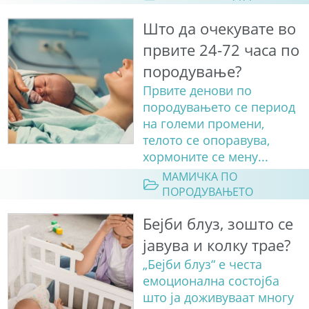
Што да очекувате во
првите 24-72 часа по
породување?
Првите денови по
породувањето се период
на големи промени,
телото се опоравува,
хормоните се мену...
МАМИЧКА ПО
ПОРОДУВАЊЕТО
Бејби блуз, зошто се
јавува и колку трае?
„Бејби блуз“ е честа
емоционална состојба
што ја доживуваат многу