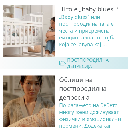
Што е „baby blues“?
„Baby blues“ или
постпородилна тага е
честа и привремена
емоционална состојба
која се јавува кај ...
ПОСТПОРОДИЛНА
ДЕПРЕСИЈА
Облици на
постпородилна
депресија
По раѓањето на бебето,
многу жени доживуваат
физички и емоционални
промени. Додека кај