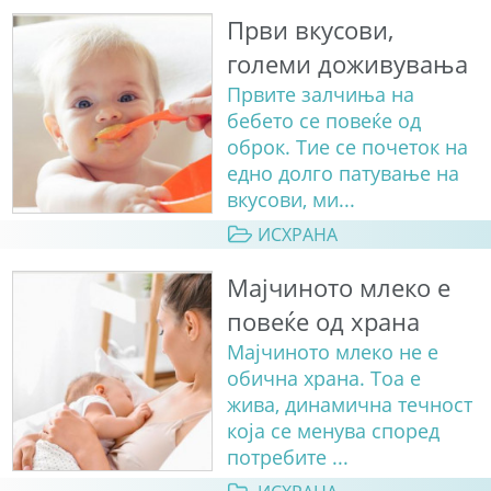
Први вкусови,
големи доживувања
Првите залчиња на
бебето се повеќе од
оброк. Тие се почеток на
едно долго патување на
вкусови, ми...
ИСХРАНА
Мајчиното млеко е
повеќе од храна
Мајчиното млеко не е
обична храна. Тоа е
жива, динамична течност
која се менува според
потребите ...