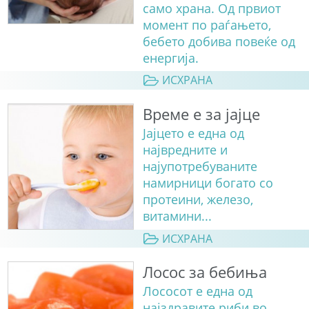
само храна. Од првиот
момент по раѓањето,
бебето добива повеќе од
енергија.
ИСХРАНА
Време е за јајце
Јајцето е една од
највредните и
најупотребуваните
намирници богато со
протеини, железо,
витамини...
ИСХРАНА
Лосос за бебиња
Лососот е една од
најздравите риби во