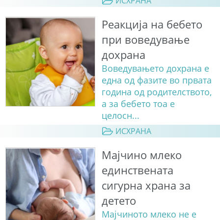
ИСХРАНА
Реакција на бебето
при воведување
дохрана
Воведувањето дохрана е
една од фазите во првата
година од родителството,
а за бебето тоа е
целосн...
ИСХРАНА
Мајчино млеко
единствената
сигурна храна за
детето
Мајчиното млеко не е