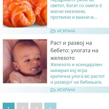
светот, богат со омега-3
масни киселини,
протеини и важни м...
ИСХРАНА
Раст и развој на
бебето: улогата на
железото
Железото е есенцијален
минерал кој игра
критична улога во растот
и развојот на бебињата.
ИСХРАНА
1
2
3