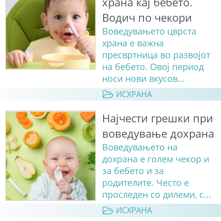
храна кај бебето.
Водич по чекори
Воведувањето цврста
храна е важна
пресвртница во развојот
на бебето. Овој период
носи нови вкусов...
ИСХРАНА
Најчести грешки при
воведување дохрана
Воведувањето на
дохрана е голем чекор и
за бебето и за
родителите. Често е
проследен со дилеми, с...
ИСХРАНА