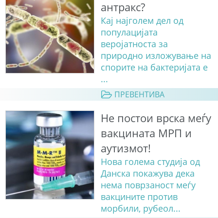
антракс?
Кај најголем дел од
популацијата
веројатноста за
природно изложување на
спорите на бактеријата е
...
ПРЕВЕНТИВА
Не постои врска меѓу
вакцината МРП и
аутизмот!
Нова голема студија од
Данска покажува дека
нема поврзаност меѓу
вакцините против
морбили, рубеол...