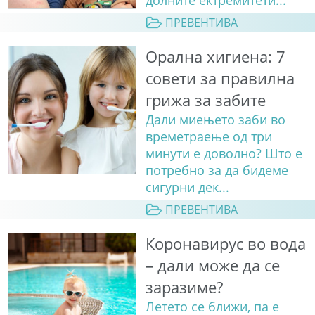
ПРЕВЕНТИВА
Орална хигиена: 7
совети за правилна
грижа за забите
Дали миењето заби во
времетраење од три
минути е доволно? Што е
потребно за да бидеме
сигурни дек...
ПРЕВЕНТИВА
Коронавирус во вода
– дали може да се
заразиме?
Летето се ближи, па е