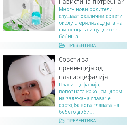
навистина потребна?
Многу нови родители
слушаат различни совети
околу стерилизацијата на
шишенцата и цуцлите за
бебиња.
ПРЕВЕНТИВА
Совети за
превенција од
плагиоцефалија
Плагиоцефалија,
попозната како „синдром
на залежана глава“ е
состојба кога главата на
бебето доби...
ПРЕВЕНТИВА