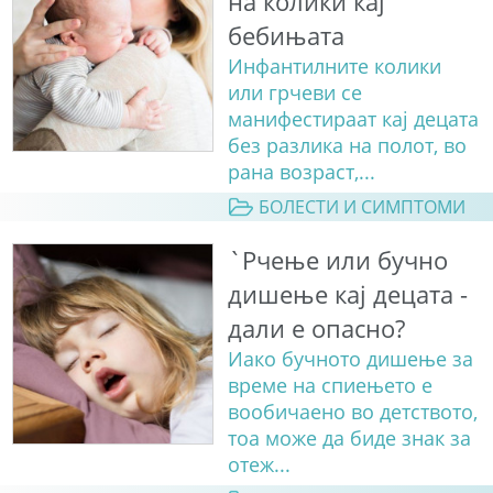
на колики кај
бебињата
Инфантилните колики
или грчеви се
манифестираат кај децата
без разлика на полот, во
рана возраст,...
БОЛЕСТИ И СИМПТОМИ
`Рчење или бучно
дишење кај децата -
дали е опасно?
Иако бучното дишење за
време на спиењето е
вообичаено во детството,
тоа може да биде знак за
отеж...