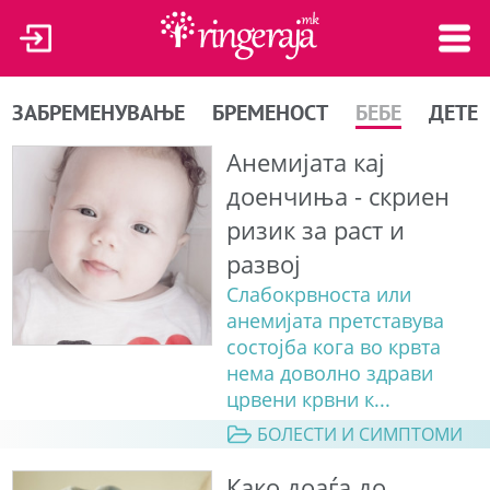
ЗАБРЕМЕНУВАЊЕ
БРЕМЕНОСТ
БЕБЕ
ДЕТЕ
Анемијата кај
доенчиња - скриен
ризик за раст и
развој
Слабокрвноста или
анемијата претставува
состојба кога во крвта
нема доволно здрави
црвени крвни к...
БОЛЕСТИ И СИМПТОМИ
Како доаѓа до