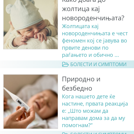
жолтица кај
новороденчињата?
Жолтицата кај
новороденчињата е чест
феномен кој се јавува во
првите денови по
раѓањето и обично ...
БОЛЕСТИ И СИМПТОМИ
Природно и
безбедно
Кога нашето дете ќе
настине, првата реакција
е: „Што можам да
направам дома за да му
помогнам?“