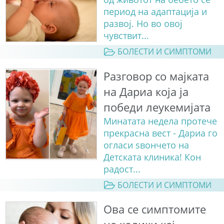
период на адаптација и
развој. Но во овој
чувствит...
БОЛЕСТИ И СИМПТОМИ
Разговор со мајката
на Дариа која ја
победи леукемијата
Минатата недела протече
прекрасна вест - Дариа го
огласи ѕвончето на
Детската клиника! Кон
радост...
БОЛЕСТИ И СИМПТОМИ
Ова се симптомите