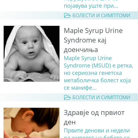
појавува уште при...
БОЛЕСТИ И СИМПТОМИ
Maple Syrup Urine
Syndrome кај
доенчиња
Maple Syrup Urine
Syndrome (MSUD) е ретка,
но сериозна генетска
метаболичка болест која
се манифе...
БОЛЕСТИ И СИМПТОМИ
Здравје од првиот
ден
Првите денови и недели
од животот на бебето се