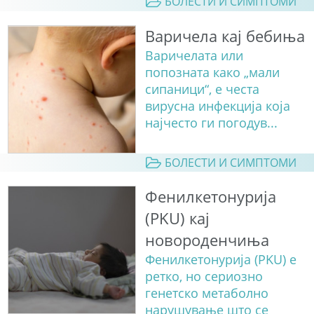
БОЛЕСТИ И СИМПТОМИ
Варичела кај бебиња
Варичелата или
попозната како „мали
сипаници“, е честа
вирусна инфекција која
најчесто ги погодув...
БОЛЕСТИ И СИМПТОМИ
Фенилкетонурија
(PKU) кај
новороденчиња
Фенилкетонурија (PKU) е
ретко, но сериозно
генетско метаболно
нарушување што се