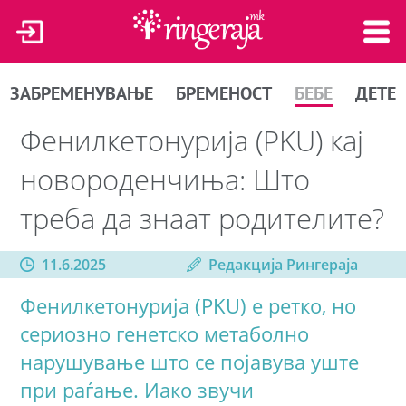
ЗАБРЕМЕНУВАЊЕ
БРЕМЕНОСТ
БЕБЕ
ДЕТЕ
Фенилкетонурија (PKU) кај
новороденчиња: Што
треба да знаат родителите?
11.6.2025
Редакција Рингераја
Фенилкетонурија (PKU) е ретко, но
сериозно генетско метаболно
нарушување што се појавува уште
при раѓање. Иако звучи