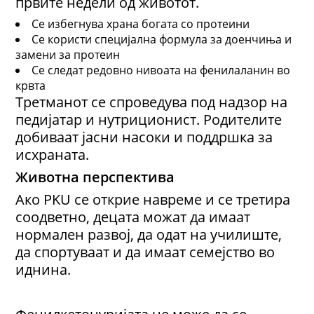
првите недели од животот.
Се избегнува храна богата со протеини
Се користи специјална формула за доенчиња и
замени за протеин
Се следат редовно нивоата на фенилаланин во
крвта
Третманот се спроведува под надзор на
педијатар и нутриционист. Родителите
добиваат јасни насоки и поддршка за
исхраната.
Животна перспектива
Ако PKU се открие навреме и се третира
соодветно, децата можат да имаат
нормален развој, да одат на училиште,
да спортуваат и да имаат семејство во
иднина.