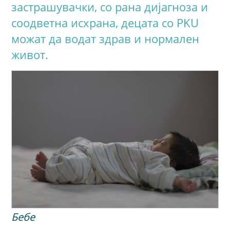
застрашувачки, со рана дијагноза и
соодветна исхрана, децата со PKU
можат да водат здрав и нормален
живот.
Бебе