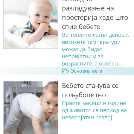
разладување на
просторија каде што
спие бебето
Во топлите летни денови,
високите температури
можат да бидат
непријатни и за
возрасните, а особен...
Основна нега
Бебето станува сe
пољубопитно
Првите месеци и години
од животот се период на
неверојатен развој.