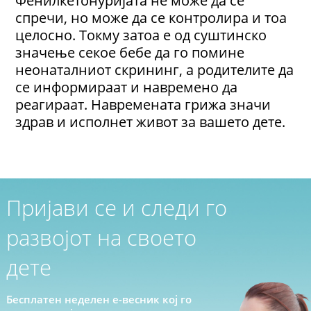
Фенилкетонуријата не може да се
спречи, но може да се контролира и тоа
целосно. Токму затоа е од суштинско
значење секое бебе да го помине
неонаталниот скрининг, а родителите да
се информираат и навремено да
реагираат. Навремената грижа значи
здрав и исполнет живот за вашето дете.
Пријави се и следи го
развојот на своето
дете
Бесплатен неделен е-весник кој го