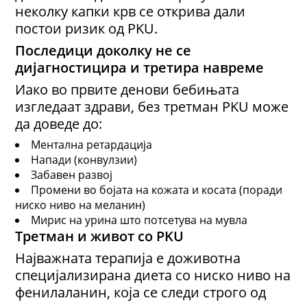
неколку капки крв се открива дали
постои ризик од PKU.
Последици
доколку не се
дијагностицира
и третира
навреме
Иако во првите денови бебињата
изгледаат здрави, без третман PKU може
да доведе до:
Ментална ретардација
Напади (конвулзии)
Забавен развој
Промени во бојата на кожата и косата (поради
ниско ниво на меланин)
Мирис на урина што потсетува на мувла
Третман и живот со PKU
Најважната терапија е доживотна
специјализирана диета со ниско ниво на
фенилаланин, која се следи строго од