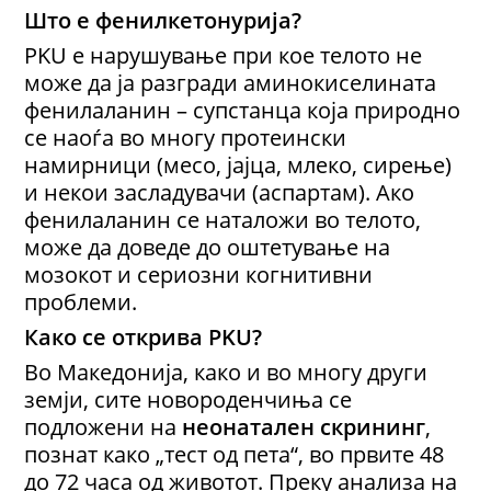
Што е фенилкетонурија?
PKU е нарушување при кое телото не
може да ја разгради аминокиселината
фенилаланин – супстанца која природно
се наоѓа во многу протеински
намирници (месо, јајца, млеко, сирење)
и некои засладувачи (аспартам). Ако
фенилаланин се наталожи во телото,
може да доведе до оштетување на
мозокот и сериозни когнитивни
проблеми.
Како се открива PKU?
Во Македонија, како и во многу други
земји, сите новороденчиња се
подложени на
неонатален скрининг
,
познат како „тест од пета“, во првите 48
до 72 часа од животот. Преку анализа на