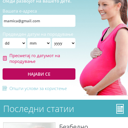
следи развојот на вашето дете.
Вашата е-адреса
Предвиден датум на породување
Пресметај го датумот на
породување
НАЈАВИ СЕ
Општи услови за користење
Последни статии
Безбедно