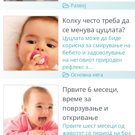
Развој
Колку често треба да
се менува цуцлата?
Цуцлата може да биде
корисна за смирување на
бебето и задоволување
на неговиот природен
рефлекс з...
Основна нега
Првите 6 месеци,
време за
поврзување и
откривање
Првите шест месеци од
животот се период на брз