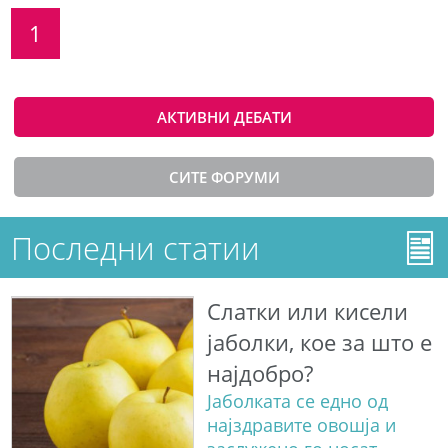
1
АКТИВНИ ДЕБАТИ
СИТЕ ФОРУМИ
Последни статии
Слатки или кисели
јаболки, кое за што е
најдобро?
Јаболката се едно од
најздравите овошја и