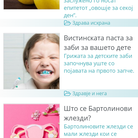
заслужено го носат
епитетот „овошје за секој
ден“.
Здрава исхрана
Вистинската паста за
заби за вашето дете
Грижата за детските заби
започнува уште со
појавата на првото запче.
Здравје и нега
Што се Бартолинови
жлезди?
Бартолиновите жлезди се
мали жлезди кои се