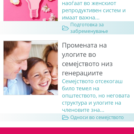
наоѓаат во женскиот
репродуктивен систем и
имаат важна...
Подготовка за
забременување
Промената на
улогите во
семејството низ
генерациите
Семејството отсекогаш
било темел на
општеството, но неговата
структура и улогите на
членовите зна...
Односи во семејството