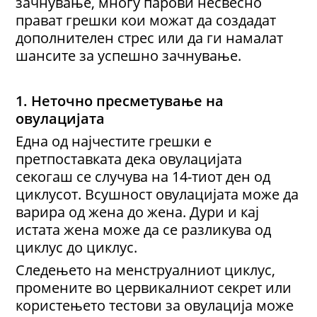
зачнување, многу парови несвесно
прават грешки кои можат да создадат
дополнителен стрес или да ги намалат
шансите за успешно зачнување.
1. Неточно пресметување на
овулацијата
Една од најчестите грешки е
претпоставката дека овулацијата
секогаш се случува на 14-тиот ден од
циклусот. Всушност овулацијата може да
варира од жена до жена. Дури и кај
истата жена може да се разликува од
циклус до циклус.
Следењето на менструалниот циклус,
промените во цервикалниот секрет или
користењето тестови за овулација може