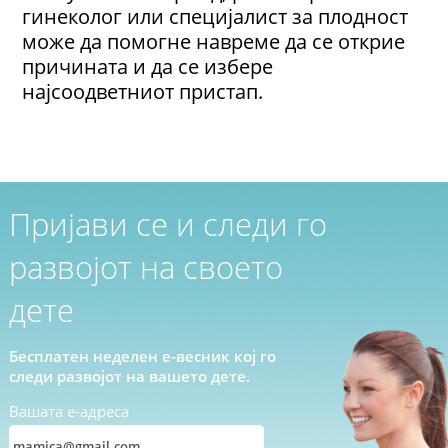
гинеколог или специјалист за плодност
може да помогне навреме да се открие
причината и да се избере
најсоодветниот пристап.
Пријави се и следи го
развојот на своето
дете
Бесплатен неделен е-весник кој го
следи развојот на вашето дете.
Вашата е-адреса