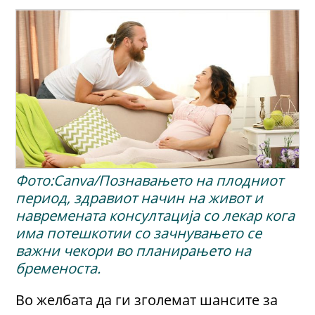
Фото:Canva/Познавањето на плодниот
период, здравиот начин на живот и
навремената консултација со лекар кога
има потешкотии со зачнувањето се
важни чекори во планирањето на
бременоста.
Во желбата да ги зголемат шансите за