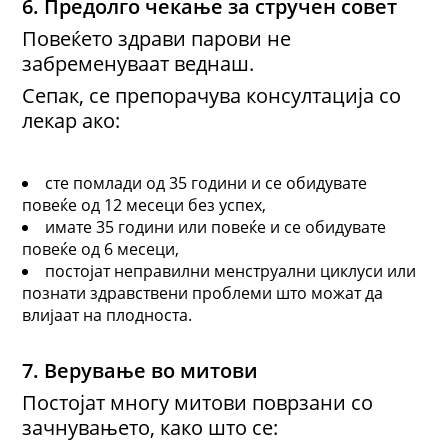
6. Предолго чекање за стручен совет
Повеќето здрави парови не
забременуваат веднаш.
Сепак, се препорачува консултација со
лекар ако:
сте помлади од 35 години и се обидувате
повеќе од 12 месеци без успех,
имате 35 години или повеќе и се обидувате
повеќе од 6 месеци,
постојат неправилни менструални циклуси или
познати здравствени проблеми што можат да
влијаат на плодноста.
7. Верување во митови
Постојат многу митови поврзани со
зачнувањето, како што се: