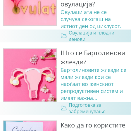
овулација?
Овулацијата не се
случува секогаш на
истиот ден од циклусот.
Овулација и плодни
денови
Што се Бартолинови
жлезди?
Бартолиновите жлезди се
мали жлезди кои се
наоѓаат во женскиот
репродуктивен систем и
имаат важна...
Подготовка за
забременување
Како да го користите