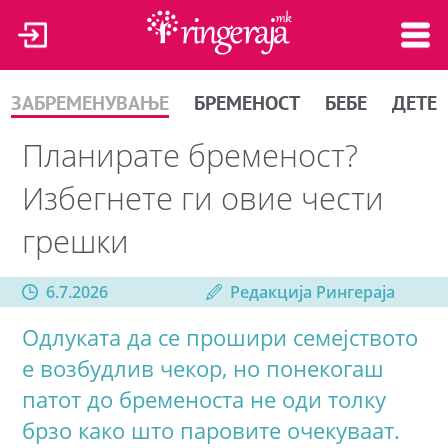
ЗАБРЕМЕНУВАЊЕ
БРЕМЕНОСТ
БЕБЕ
ДЕТЕ
Планирате бременост?
Избегнете ги овие чести
грешки
6.7.2026
Редакција Рингераја
Одлуката да се прошири семејството
е возбудлив чекор, но понекогаш
патот до бременоста не оди толку
брзо како што паровите очекуваат.