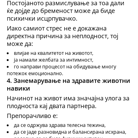
Постојаното размислување за тоа дали
ќе дојде до бременост може да биде
психички исцрпувачко.
Иако самиот стрес не е докажана
директна причина за неплодност, тој
може да:
влијае на квалитетот на животот,
ја намали желбата за интимност,
го направи процесот на обидување многу
потежок емоционално.
4. Занемарување на здравите животни
навики
Начинот на живот има значајна улога за
плодноста кај двата партнера.
Препорачливо е:
да се одржува здрава телесна тежина,
да се јаде разновидна и балансирана исхрана,