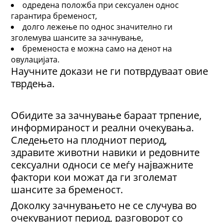
одредена положба при сексуален однос
гарантира бременост,
долго лежење по однос значително ги
зголемува шансите за зачнување,
бременоста е можна само на денот на
овулацијата.
Научните докази не ги потврдуваат овие
тврдења.
Обидите за зачнување бараат трпение,
информираност и реални очекувања.
Следењето на плодниот период,
здравите животни навики и редовните
сексуални односи се меѓу најважните
фактори кои можат да ги зголемат
шансите за бременост.
Доколку зачнувањето не се случува во
очекуваниот период, разговорот со