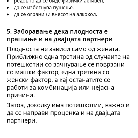
редовно да се биде физички активен,
да се избегнува пушење,
да се ограничи внесот на алкохол.
5. Заборавање дека плодноста е
прашање и на двајцата партнери
Плодноста не зависи само од жената.
Приближно една третина од случаите на
потешкотии со зачнување се поврзани
со машки фактор, една третина со
женски фактор, а кај останатите се
работи за комбинација или нејасна
причина.
Затоа, доколку има потешкотии, важно е
да се направи проценка и на двајцата
партнери.