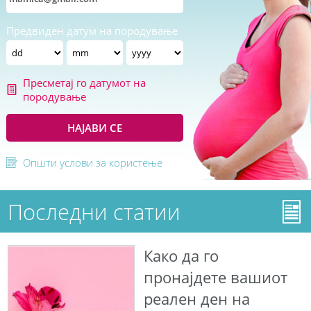
Предвиден датум на породување
Пресметај го датумот на
породување
НАЈАВИ СЕ
Општи услови за користење
Последни статии
Како да го
пронајдете вашиот
реален ден на