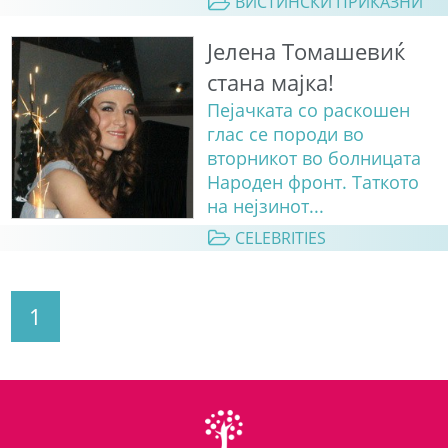
ВИСТИНСКИ ПРИКАЗНИ
Јелена Томашевиќ
стана мајка!
Пејачката со раскошен
глас се породи во
вторникот во болницата
Народен фронт. Таткото
на нејзинот...
CELEBRITIES
1