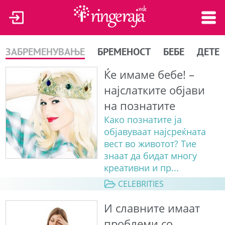
ЗАБРЕМЕНУВАЊЕ
БРЕМЕНОСТ
БЕБЕ
ДЕТЕ
Ќе имаме бебе! –
најслатките објави
на познатите
Како познатите ја
објавуваат најсреќната
вест во животот? Тие
знаат да бидат многу
креативни и пр...
CELEBRITIES
И славните имаат
проблеми со