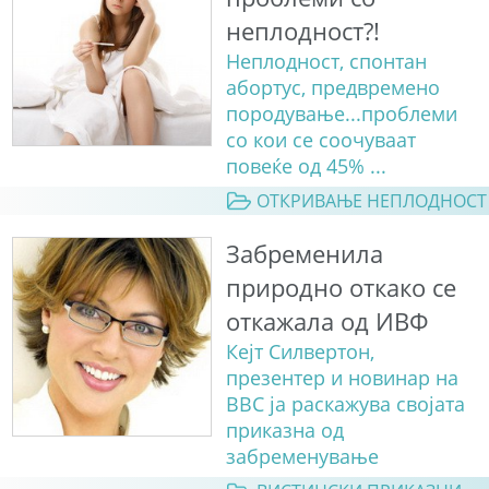
неплодност?!
Неплодност, спонтан
абортус, предвремено
породување...проблеми
со кои се соочуваат
повеќе од 45% ...
ОТКРИВАЊЕ НЕПЛОДНОСТ
Забременила
природно откако се
откажала од ИВФ
Кејт Силвертон,
презентер и новинар на
BBC ја раскажува својата
приказна од
забременување