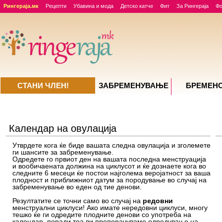
Рингераја.мк
Рецепти
Убавина и мода
Детско катче
Фит
За Рингераја
Ф
СТАНИ ЧЛЕН!
ЗАБРЕМЕНУВАЊE
БРЕМЕН
Календар на овулација
Утврдете кога ќе биде вашата следна овулација и зголемете
ги шансите за забременување.
Одредете го првиот ден на вашата последна менструација
и вообичаената должина на циклусот и ќе дознаете кога во
следните 6 месеци ќе постои најголема веројатност за ваша
плодност и приближниот датум за породување во случај на
забременување во еден од тие денови.
Резултатите се точни само во случај на
редовни
менструални циклуси! Ако имате нередовни циклуси, многу
тешко ќе ги одредите плодните денови со употреба на
календар, поради тоа ви препорачуваме одредување на