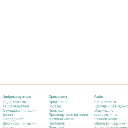
Забременување
Бременост
Бебе
Подготовка за
Први знаци
Се за бебето
забременување
Здравје
Здравје и безбеднос
Овулација и плодни
Прегледи
Мамичка по
денови
Предвидување на полот
породувањето
Неплодност
Матични клетки
Семеен живот
Вистински приказни
Проблеми
Одиме во градинка
Форум
Приказни
Календар на вакцин