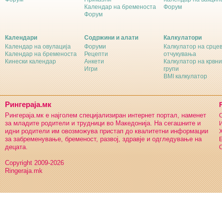
Календар на бременоста
Форум
Форум
Календари
Содржини и алати
Калкулатори
Календар на овулација
Форуми
Калкулатор на срце
Календар на бременоста
Рецепти
отчукувања
Кинески календар
Анкети
Калкулатор на крвни
Игри
групи
BMI калкулатор
Рингераја.мк
Рингераја.мк е најголем специјализиран интернет портал, наменет
С
за младите родители и трудници во Македонија. На сегашните и
И
идни родители им овозможува пристап до квалитетни информации
Х
за забременување, бременост, развој, здравје и одгледување на
Б
децата.
С
Copyright 2009-2026
Ringeraja.mk