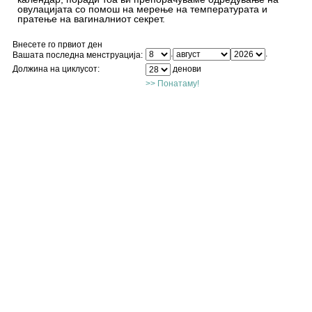
овулацијата со помош на мерење на температурата и
пратење на вагиналниот секрет.
Внесете го првиот ден
.
.
Вашата последна менструација:
Должина на циклусот:
денови
>>
Понатаму!