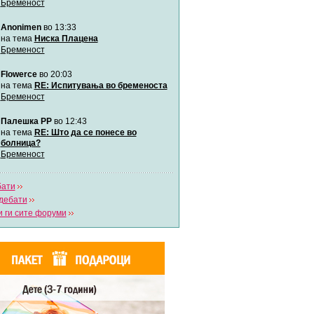
Бременост
забава Бремените
Anonimen
во 13:33
Автор:
bobik
на тема
Ниска Плацена
Бременост
Цааци
Flowerce
во 20:03
Автор:
Цааци
на тема
RE: Испитувања во бременоста
Бременост
Mimi
Палешка РР
во 12:43
Автор:
Miimii
на тема
RE: Што да се понесе во
болница?
Бременост
Напиши свој дневник
Погледни ги сите дневници
бати
дебати
 ги сите форуми