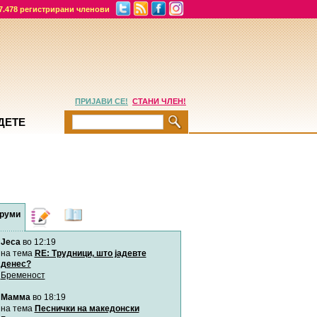
7.478 регистрирани членови
ПРИЈАВИ СЕ!
СТАНИ ЧЛЕН!
ДЕТЕ
руми
Дневници
Најнови
содржини
Jeca
во 12:19
Хепинес
Автор:
Хепинес
на тема
RE: Трудници, што јадевте
денес?
Бременост
Мими
Мамма
во 18:19
Автор:
Милен4е
на тема
Песнички на македонски