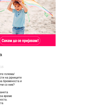
а
а16
те голема/
сти на јајниците
на бременоста и
учи со нив?
анета
за време
оста.
та