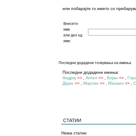
или побарајте го името со пребарув
Внесете
име
или дел од
име:
Последни додадени толкувања на имиња
Последни додадени имиња:
Андреј
>>
,
Анѓел
>>
,
Бојан
>>
,
Гор
Дејан
>>
,
Мартин
>>
,
Михаил
>>
,
С
СТАТИИ
Нема статии