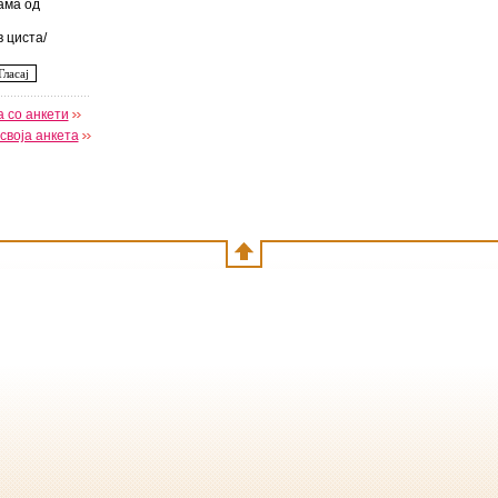
ама од
 циста/
 со анкети
своја анкета