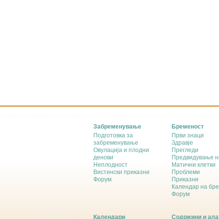
Забременување
Бременост
Подготовка за
Први знаци
забременување
Здравје
Овулација и плодни
Прегледи
денови
Предвидување н
Неплодност
Матични клетки
Вистински приказни
Проблеми
Форум
Приказни
Календар на бр
Форум
Календари
Содржини и ала