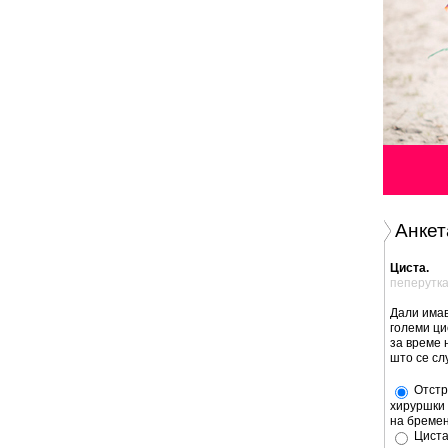
Анкет
Циста.
пеперутк
Дали имав
големи ци
за време 
што се сл
Отстр
хируршки 
на бремен
Циста