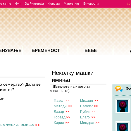
о катче
Фит
За Рингераја
Форуми
Маркетинг
Е-новости
12
ЕНУВАЊE
БРЕМЕНОСТ
БЕБЕ
Неколку машки
имиња
о семејство? Дали ве
(Кликнете на името за
Фо
 името?
значењето)
ња:
Павел
>>
Михаил
>>
Методиј
>>
Самоил
>>
Лазар
>>
Рубин
>>
Горазд
>>
Благој
>>
Кирил
>>
Миодраг
>>
 на женски имиња
>>