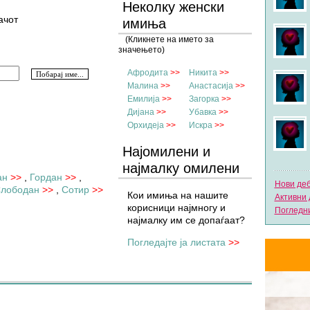
Неколку женски
ачот
имиња
(Кликнете на името за
значењето)
Афродита
>>
Никита
>>
Малина
>>
Анастасија
>>
Емилија
>>
Загорка
>>
Дијана
>>
Убавка
>>
Орхидеја
>>
Искра
>>
Најомилени и
најмалку омилени
ан
>>
,
Гордан
>>
,
имиња
Нови де
лободан
>>
,
Сотир
>>
Кои имиња на нашите
Активни 
корисници најмногу и
Погледни
најмалку им се допаѓаат?
Погледајте ја листата
>>