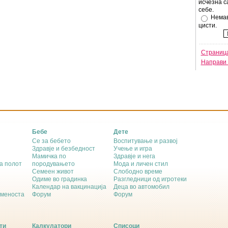
исчезна с
себе.
Немав
цисти.
Страница
Направи 
Бебе
Дете
Се за бебето
Воспитување и развој
Здравје и безбедност
Учење и игра
Мамичка по
Здравје и нега
а полот
породувањето
Мода и личен стил
Семеен живот
Слободно време
Одиме во градинка
Разгледници од игротеки
Календар на вакцинација
Деца во автомобил
еменоста
Форум
Форум
ти
Калкулатори
Списоци