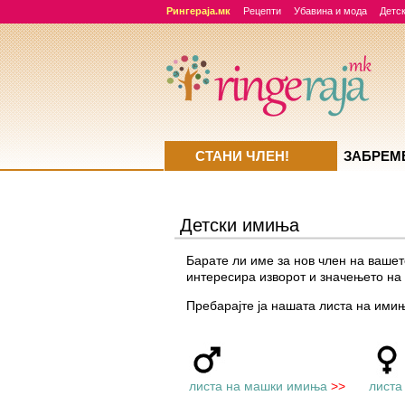
Рингераја.мк
Рецепти
Убавина и мода
Детск
СТАНИ ЧЛЕН!
ЗАБРЕМ
Детски имиња
Барате ли име за нов член на вашет
интересира изворот и значењето на
Пребарајте ја нашата листа на ими
листа на машки имиња
>>
листа