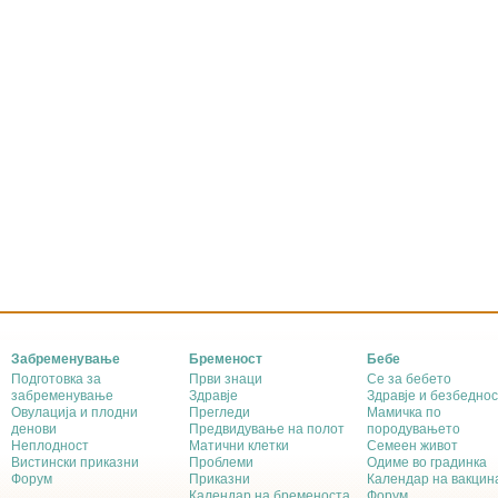
Забременување
Бременост
Бебе
Подготовка за
Први знаци
Се за бебето
забременување
Здравје
Здравје и безбеднос
Овулација и плодни
Прегледи
Мамичка по
денови
Предвидување на полот
породувањето
Неплодност
Матични клетки
Семеен живот
Вистински приказни
Проблеми
Одиме во градинка
Форум
Приказни
Календар на вакцин
Календар на бременоста
Форум