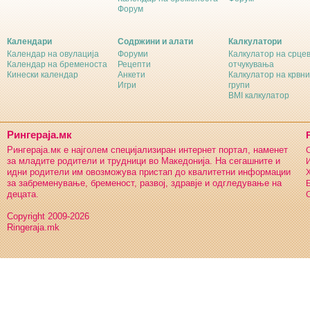
Форум
Календари
Содржини и алати
Калкулатори
Календар на овулација
Форуми
Калкулатор на срце
Календар на бременоста
Рецепти
отчукувања
Кинески календар
Анкети
Калкулатор на крвни
Игри
групи
BMI калкулатор
Рингераја.мк
Рингераја.мк е најголем специјализиран интернет портал, наменет
С
за младите родители и трудници во Македонија. На сегашните и
И
идни родители им овозможува пристап до квалитетни информации
Х
за забременување, бременост, развој, здравје и одгледување на
Б
децата.
С
Copyright 2009-2026
Ringeraja.mk