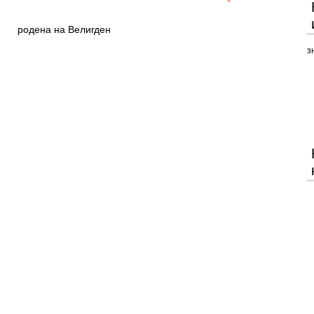
родена на Велигден
з