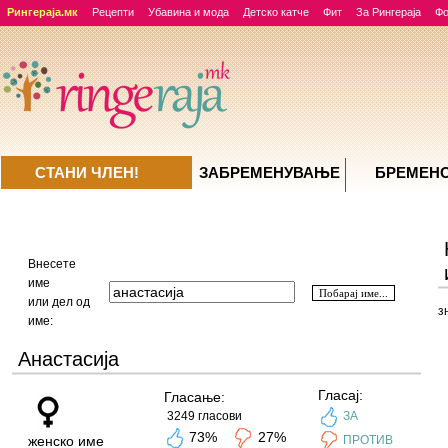
Рингераја.мк
Рецепти
Убавина и мода
Детско катче
Фит
За Рингераја
Ф
СТАНИ ЧЛЕН!
ЗАБРЕМЕНУВАЊE
БРЕМЕН
Внесете
име
или дел од
з
име:
Анастасија
Гласај:
Гласање:
3249 гласови
ЗА
73%
27%
женско име
ПРОТИВ