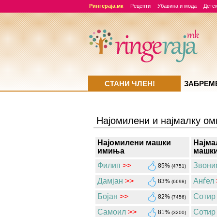
Рингераја.мк
Рецепти
Убавина и мода
Детск
СТАНИ ЧЛЕН!
ЗАБРЕМ
Најомилени и најмалку о
Најомилени машки
Најма
имиња
машк
Филип
>>
Звони
85%
(4751)
Дамјан
>>
Анѓел
83%
(6698)
Бојан
>>
Сотир
82%
(7456)
Самоил
>>
Сотир
81%
(3200)