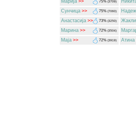
Марија
>>
Никит
75%
(3709)
Сунчица
>>
Надеж
75%
(7060)
Анастасија
>>
Жакли
73%
(3250)
Марина
>>
Марга
72%
(3504)
Маја
>>
Атина
72%
(3919)