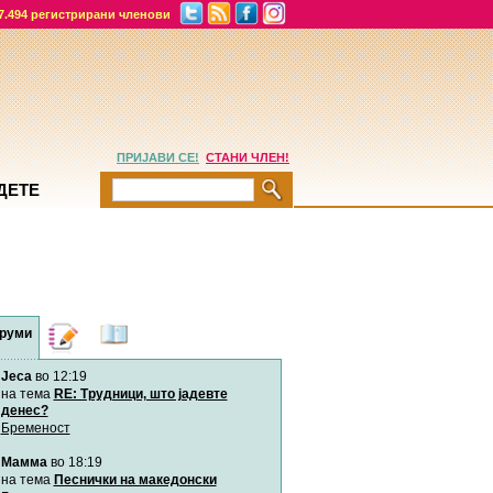
7.494 регистрирани членови
ПРИЈАВИ СЕ!
СТАНИ ЧЛЕН!
ДЕТЕ
руми
Дневници
Најнови
содржини
Jeca
во 12:19
Хепинес
Автор:
Хепинес
на тема
RE: Трудници, што јадевте
денес?
Бременост
Мими
Мамма
во 18:19
Автор:
Милен4е
на тема
Песнички на македонски