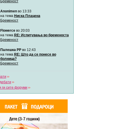
Бременост
забава Бремените
Anonimen
во 13:33
Автор:
bobik
на тема
Ниска Плацена
Бременост
Цааци
Flowerce
во 20:03
Автор:
Цааци
на тема
RE: Испитувања во бременоста
Бременост
Mimi
Палешка РР
во 12:43
Автор:
Miimii
на тема
RE: Што да се понесе во
болница?
Бременост
Напиши свој дневник
Погледни ги сите дневници
бати
дебати
 ги сите форуми