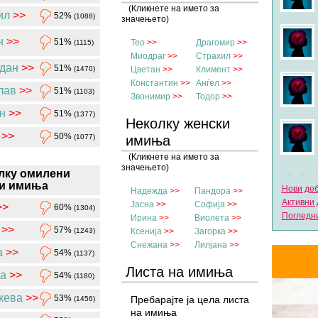
(Кликнете на името за
ил
>>
52%
(1088)
значењето)
н
>>
51%
Тео
>>
Драгомир
>>
(1115)
Миодраг
>>
Страхил
>>
дан
>>
51%
(1470)
Цветан
>>
Климент
>>
Константин
>>
Анѓел
>>
лав
>>
51%
(1103)
Звонимир
>>
Тодор
>>
н
>>
51%
(1377)
Неколку женски
>>
50%
(1077)
имиња
(Кликнете на името за
значењето)
лку омилени
и имиња
Нови де
Надежда
>>
Пандора
>>
Активни 
Јасна
>>
Софија
>>
>>
60%
(1304)
Погледни
Ирина
>>
Виолета
>>
>>
57%
(1243)
Ксенија
>>
Загорка
>>
Снежана
>>
Лилјана
>>
а
>>
54%
(1137)
Листа на имиња
а
>>
54%
(1180)
кева
>>
53%
Пребарајте ја цела листа
(1456)
на имиња