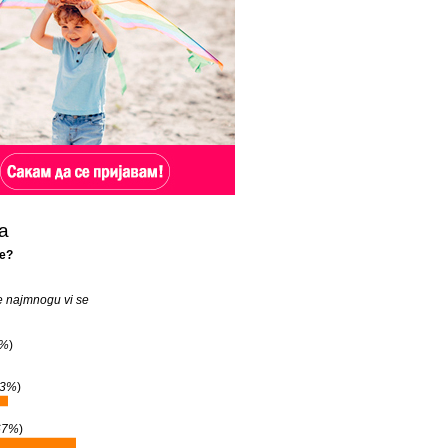
а
e?
e najmnogu vi se
%
)
3%
)
67%
)