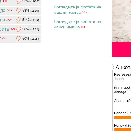
а
>>
53%
(1932)
Погледајте ја листата на
да
>>
53%
(1126)
машки имиња
>>
на
>>
51%
(1166)
Погледајте ја листата на
женси имиња
>>
рита
>>
50%
(1154)
>>
50%
(1115)
Анкет
Koe ovosj
Jana9
Koe ovosj
dopaga?
Ananas (
0
Banana (
3
Portokal (