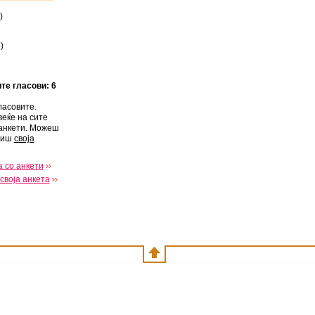
)
%
)
ите гласови: 6
ласовите.
веќе на сите
анкети. Можеш
виш
своја
 со анкети
своја анкета