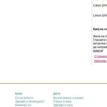
Citron (
0%
Limon (
0
Број на с
Фала на г
Гласавте 
актуелни 
да напра
анкета
!
Страница
Направи 
Бебе
Дете
Се за бебето
Воспитување и развој
Здравје и безбедност
Учење и игра
Мамичка по
Здравје и нега