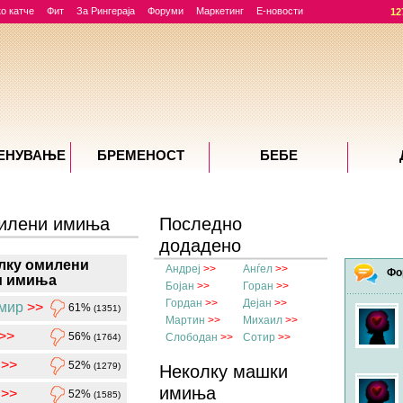
о катче
Фит
За Рингераја
Форуми
Маркетинг
Е-новости
12
ЕНУВАЊE
БРЕМЕНОСТ
БЕБЕ
милени имиња
Последно
додадено
лку омилени
толкување на
Андреј
>>
Анѓел
>>
Фо
и имиња
името
Бојан
>>
Горан
>>
Гордан
>>
Дејан
>>
мир
>>
61%
(1351)
Мартин
>>
Михаил
>>
>>
56%
Слободан
>>
Сотир
>>
(1764)
>>
52%
(1279)
Неколку машки
имиња
>>
52%
(1585)