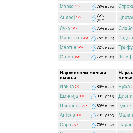
Марко
>>
Страх
78%
(5340)
75%
Андреј
>>
Цвета
(10718)
Лука
>>
Слобо
75%
(6382)
Мирослав
>>
Радос
75%
(2082)
Мартин
>>
Трифу
72%
(4155)
Огнен
>>
Јосиф
72%
(3642)
Најомилени женски
Најма
имиња
женск
Ирина
>>
Ружа
86%
(8202)
Емилија
>>
Дивна
83%
(7391)
Цветанка
>>
Зденк
80%
(5985)
Анѓела
>>
Малин
78%
(5286)
Сара
>>
Парас
76%
(7303)