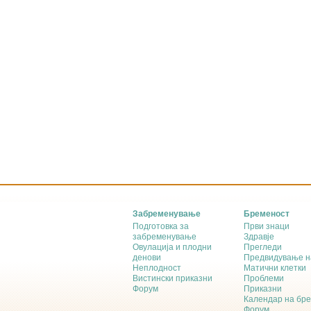
Забременување
Бременост
Подготовка за
Први знаци
забременување
Здравје
Овулација и плодни
Прегледи
денови
Предвидување н
Неплодност
Матични клетки
Вистински приказни
Проблеми
Форум
Приказни
Календар на бр
Форум