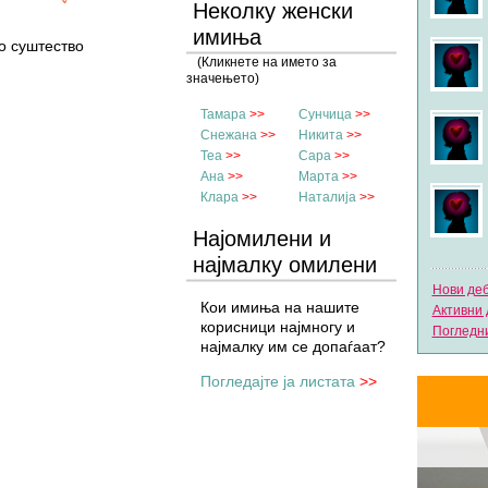
Неколку женски
имиња
о суштество
(Кликнете на името за
значењето)
Тамара
>>
Сунчица
>>
Снежана
>>
Никита
>>
Теа
>>
Сара
>>
Ана
>>
Марта
>>
Клара
>>
Наталија
>>
Најомилени и
најмалку омилени
имиња
Нови де
Кои имиња на нашите
Активни 
корисници најмногу и
Погледни
најмалку им се допаѓаат?
Погледајте ја листата
>>