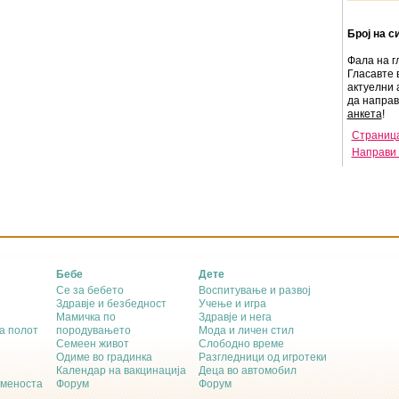
Број на с
Фала на г
Гласавте 
актуелни 
да напра
анкета
!
Страница
Направи 
Бебе
Дете
Се за бебето
Воспитување и развој
Здравје и безбедност
Учење и игра
Мамичка по
Здравје и нега
а полот
породувањето
Мода и личен стил
Семеен живот
Слободно време
Одиме во градинка
Разгледници од игротеки
Календар на вакцинација
Деца во автомобил
еменоста
Форум
Форум