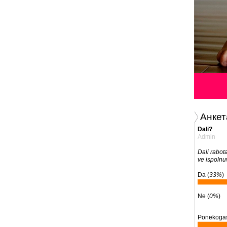
Анкет
Dali?
Admin
Dali rabota
ve ispolnu
Da (
33%
)
Ne (
0%
)
Ponekogas