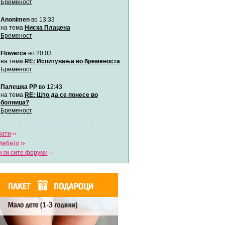
Бременост
забава Бремените
Anonimen
во 13:33
Автор:
bobik
на тема
Ниска Плацена
Бременост
Цааци
Flowerce
во 20:03
Автор:
Цааци
на тема
RE: Испитувања во бременоста
Бременост
Mimi
Палешка РР
во 12:43
Автор:
Miimii
на тема
RE: Што да се понесе во
болница?
Бременост
Напиши свој дневник
Погледни ги сите дневници
бати
дебати
 ги сите форуми