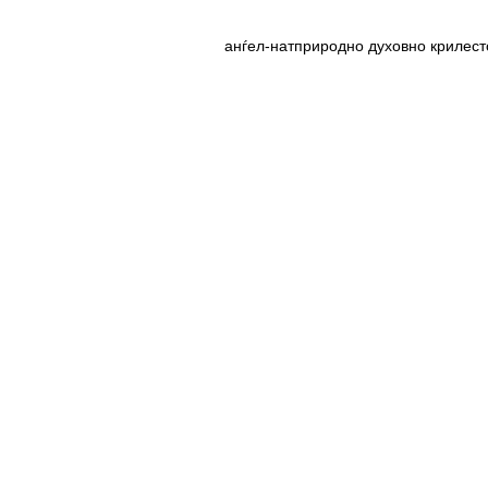
анѓел-натприродно духовно крилест