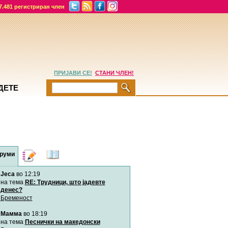
7.481 регистриран член
ПРИЈАВИ СЕ!
СТАНИ ЧЛЕН!
ДЕТЕ
руми
Дневници
Најнови
содржини
Jeca
во 12:19
Хепинес
Автор:
Хепинес
на тема
RE: Трудници, што јадевте
денес?
Бременост
Мими
Мамма
во 18:19
Автор:
Милен4е
на тема
Песнички на македонски