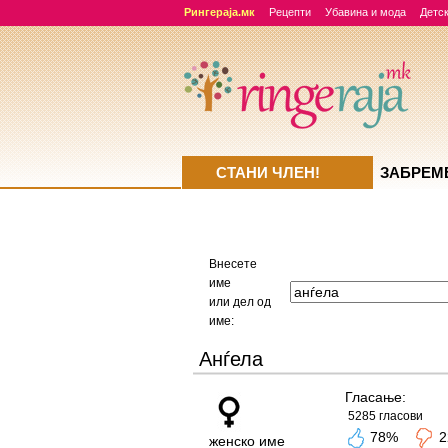
Рингераја.мк
Рецепти
Убавина и мода
Детск
СТАНИ ЧЛЕН!
ЗАБРЕМ
Внесете
име
или дел од
име:
Анѓела
Гласање:
5285 гласови
78%
2
женско име