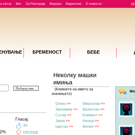
о катче
Фит
За Рингераја
Форуми
Маркетинг
Е-новости
12
ЕНУВАЊE
БРЕМЕНОСТ
БЕБЕ
Неколку машки
имиња
(Кликнете на името за
Фо
значењето)
Огнен
>>
Мирослав
>>
Звонимир
>>
Валентин
>>
Сотир
>>
Климент
>>
Гласај:
Јаков
>>
Ненад
>>
ЗА
Цветан
>>
Филип
>>
2%
ПРОТИВ