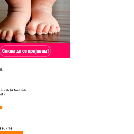
а
ta sto ja rabotite
va?
 (
67%
)