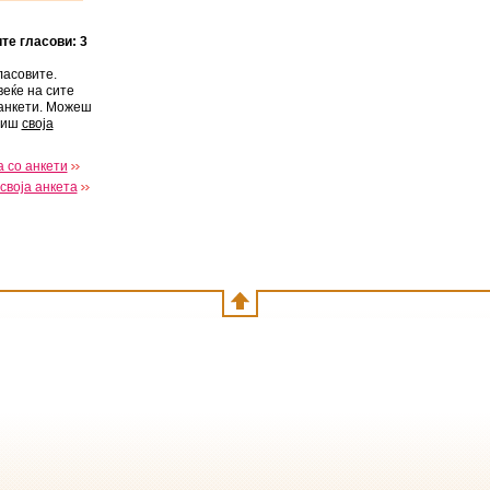
ите гласови: 3
ласовите.
веќе на сите
анкети. Можеш
виш
своја
 со анкети
своја анкета