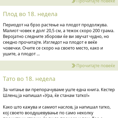
Прочитајте повеќе
Плод во 18. недела
Периодот на брзо растење на плодот продолжува.
Малиот човек е долг 20,5 см, а тежок скоро 200 грама.
Веројатно следните зборови ќе ви звучат чудно, но
сеедно прочитајте. Изгледот на плодот е веќе
човечки. Очите се скоро на своето место, како и
ушите, а плодот ...
Прочитајте повеќе
Тато во 18. недела
За читање ви препорачуваме уште една книга. Кестер
Шленц ја напишал »Ура, ќе станам татко!«
Како што кажува и самиот наслов, ја напишал татко,
кој своето воодушевување по само неколку