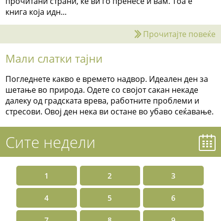
прочитани страни, ќе ви го пренесе и вам. Тоа е
книга која идн...
Прочитајте повеќе
Мали слатки тајни
Погледнете какво е времето надвор. Идеален ден за
шетање во природа. Одете со својот сакан некаде
далеку од градската врева, работните проблеми и
стресови. Овој ден нека ви остане во убаво сеќавање.
Сите недели
1
2
3
4
5
6
7
8
9