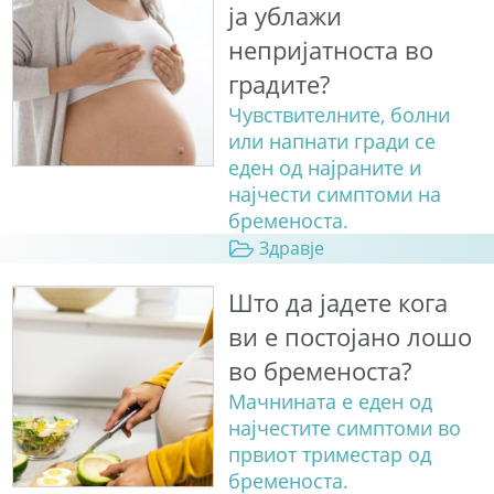
ја ублажи
непријатноста во
градите?
Чувствителните, болни
или напнати гради се
еден од најраните и
најчести симптоми на
бременоста.
Здравје
Што да јадете кога
ви е постојано лошо
во бременоста?
Мачнината е еден од
најчестите симптоми во
првиот триместар од
бременоста.