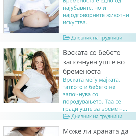
Бременоста е едно од
најубавите, но и
најодговорните животни
искуства.
Дневник на трудници
Врската со бебето
започнува уште во
бременоста
Врската меѓу мајката,
таткото и бебето не
започнува со
породувањето. Таа се
гради уште за време н...
Дневник на трудници
Може ли храната да