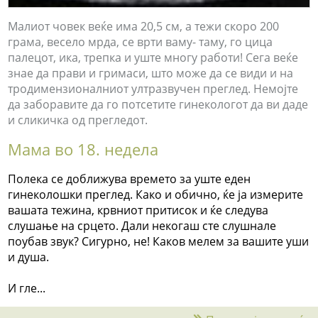
Малиот човек веќе има 20,5 см, а тежи скоро 200
грама, весело мрда, се врти ваму- таму, го цица
палецот, ика, трепка и уште многу работи! Сега веќе
знае да прави и гримаси, што може да се види и на
тродимензионалниот ултразвучен преглед. Немојте
да заборавите да го потсетите гинекологот да ви даде
и сликичка од прегледот.
Мама во 18. недела
Полека се доближува времето за уште еден
гинеколошки преглед. Како и обично, ќе ја измерите
вашата тежина, крвниот притисок и ќе следува
слушање на срцето. Дали некогаш сте слушнале
поубав звук? Сигурно, не! Каков мелем за вашите уши
и душа.
И гле...