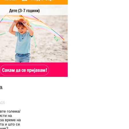
а
а16
вте голема/
исти на
 за време на
та и што се
 нив?