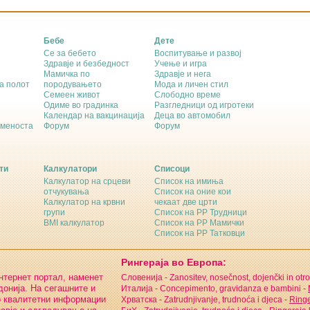
Бебе
Дете
Се за бебето
Воспитување и развој
Здравје и безбедност
Учење и игра
Мамичка по
Здравје и нега
а полот
породувањето
Мода и личен стил
Семеен живот
Слободно време
Одиме во градинка
Разгледници од игротеки
Календар на вакцинација
Деца во автомобил
еменоста
Форум
Форум
ти
Калкулатори
Списоци
Калкулатор на срцеви
Список на имиња
отчукувања
Список на оние кои
Калкулатор на крвни
чекаат две црти
групи
Список на РР Трудници
BMI калкулатор
Список на РР Мамички
Список на РР Татковци
Рингераја во Европа:
интернет портал, наменет
Словенија - Zanositev, nosečnost, dojenčki in otro
онија. На сегашните и
Италија - Concepimento, gravidanza e bambini -
о квалитетни информации
Хрватска - Zatrudnjivanje, trudnoća i djeca -
Ringe