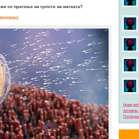
ви со пратење на грлото на матката?
еменување
Нови де
Активни 
Погледни