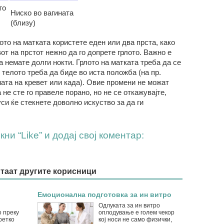
то
Ниско во вагината
(близу)
лото на матката користете еден или два прста, како
от на прстот нежно да го допрете грлото. Важно е
а немате долги нокти. Грлото на матката треба да се
 телото треба да биде во иста положба (на пр.
ната на кревет или када). Овие промени не можат
 не сте го правеле порано, но не се откажувајте,
си ќе стекнете доволно искуство за да ги
ни “Like” и додај свој коментар:
итаат другите корисници
Емоционална подготовка за ин витро
Одлуката за ин витро
о преку
оплодување е голем чекор
ретко
кој носи не само физички,