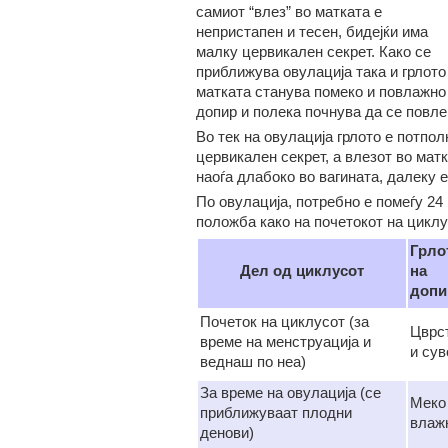
самиот “влез” во матката е
непристапен и тесен, бидејќи има
малку цервикален секрет. Како се
приближува овулација така и грлото
матката станува помеко и повлажно
допир и полека почнува да се повле
Во тек на овулација грлото е потпо
цервикален секрет, а влезот во матк
наоѓа длабоко во вагината, далеку 
По овулација, потребно е помеѓу 24 
положба како на почетокот на циклу
Грло
Дел од циклусот
на
допи
Почеток на циклусот (за
Цврс
време на менструација и
и сув
веднаш по неа)
За време на овулација (се
Меко
приближуваат плодни
влаж
денови)