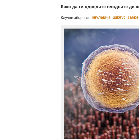
Како да ги одредите плодните дено
овулација
циклус
забр
Клучни зборови: