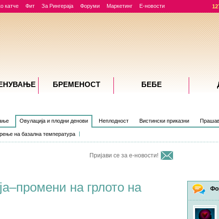
о катче
Фит
За Рингераја
Форуми
Маркетинг
Е-новости
12
ЕНУВАЊE
БРЕМЕНОСТ
БЕБЕ
вање
Овулација и плодни денови
Неплодност
Вистински приказни
Прашав
рење на базална температура
Пријави се за е-новости!
а–промени на грлото на
Фо