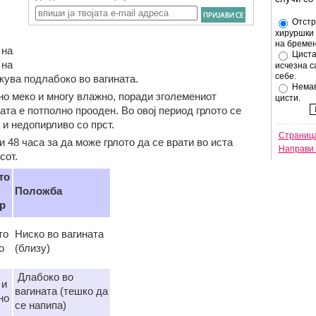
Отстр
хируршки 
на бремен
 на
Циста
 на
исчезна с
себе.
кува подлабоко во вагината.
Немав
лно меко и многу влажно, поради зголемениот
цисти.
ата е потполно прооден. Во овој период грлото се
е и недопирливо со прст.
Страница
и 48 часа за да може грлото да се врати во иста
Направи 
сот.
то
Положба
р
то
Ниско во вагината
о
(близу)
Длабоко во
 и
вагината (тешко да
но
се напипа)