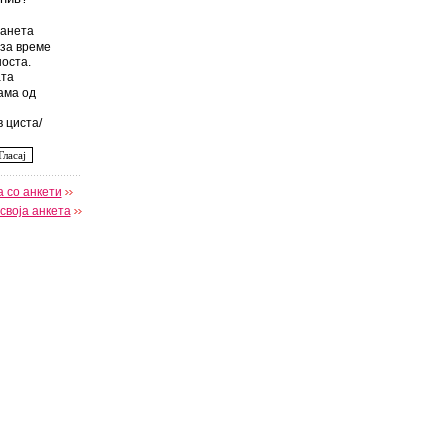
анета
за време
оста.
та
ама од
 циста/
 со анкети
своја анкета