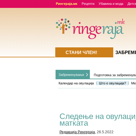
Рингераја.мк
Рецепти
Убавина и мода
Детск
СТАНИ ЧЛЕН!
ЗАБРЕМ
Забременувањe
Подготовка за забремену
Календар на овулација
Што е овулација?
Ме
Следење на овулациј
матката
Редакција Рингераја
, 26.5.2022