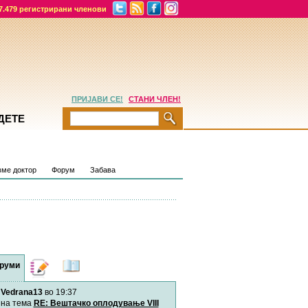
7.479 регистрирани членови
ПРИЈАВИ СЕ!
СТАНИ ЧЛЕН!
ДЕТЕ
ме доктор
Форум
Забава
руми
Дневници
Најнови
содржини
Vedrana13
во 19:37
Хепинес
Автор:
Хепинес
на тема
RE: Вештачко оплодување VIII