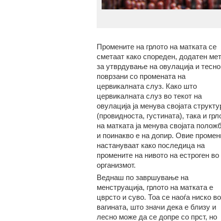
Промените на грлото на матката се
сметаат како спореден, додатен ме
за утврдување на овулација и тесно
поврзани со промената на
цервикалната слуз. Како што
цервикалната слуз во текот на
овулација ја менува својата структу
(провидноста, густината), така и грл
на матката ја менува својата полож
и поинакво е на допир. Овие промен
настануваат како последица на
промените на нивото на естроген во
организмот.
Веднаш по завршување на
менструација, грлото на матката е
цврсто и суво. Тоа се наоѓа ниско во
вагината, што значи дека е близу и
лесно може да се допре со прст, но