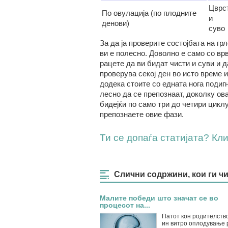
Цврс
По овулација (по плодните
и
денови)
суво
За да ја проверите состојбата на гр
ви е полесно. Доволно е само со врв
рацете да ви бидат чисти и суви и д
проверува секој ден во исто време и
додека стоите со едната нога подиг
лесно да се препознаат, доколку ова
бидејќи по само три до четири циклу
препознаете овие фази.
Ти се допаѓа статијата? Клик
Слични содржини, кои ги ч
Малите победи што значат сe во
процесот на...
Патот кон родителств
ин витро оплодување 