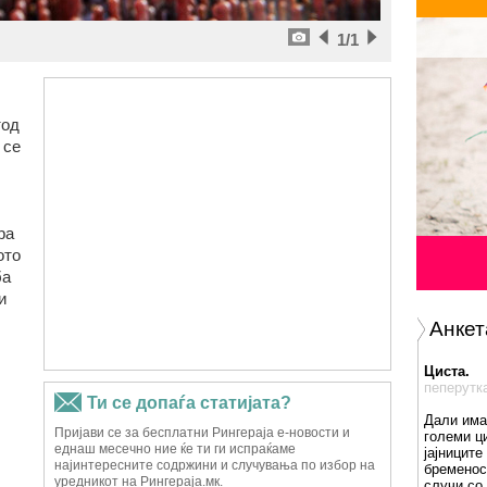
1
/1
тод
 се
ра
ото
ба
и
Анкет
Циста.
пеперутк
Дали има
големи ц
јајниците
бременос
случи со