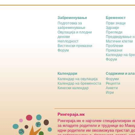
Забременување
Бременост
Подготовка за
Први знаци
забременување
Здравје
Овулација и плодни
Прегледи
денови
Предвидување н
Неплодност
Матични клетки
Вистински приказни
Проблеми
Форум
Приказни
Календар на бр
Форум
Календари
Содржини и ала
Календар на овулација
Форуми
Календар на бременоста
Рецепти
Кинески календар
Анкети
Игри
Рингераја.мк
Рингераја.мк е најголем специјализиран 
за младите родители и трудници во Макед
идни родители им овозможува пристап д