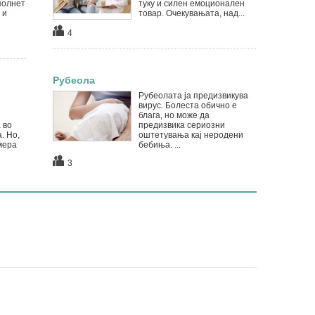
полнет
туку и силен емоционален
 и
товар. Очекувањата, над...
4
Рубеола
Рубеолата ја предизвикува
вирус. Болеста обично е
блага, но може да
 во
предизвика сериозни
. Но,
оштетувања кај неродени
мера
бебиња. ...
3