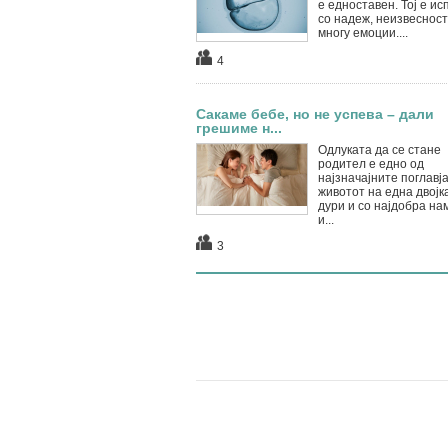
е едноставен. Тој е ис
со надеж, неизвесност
многу емоции....
4
Сакаме бебе, но не успева – дали
грешиме н...
Одлуката да се стане
родител е едно од
најзначајните поглавја
животот на една двојка
дури и со најдобра на
и...
3