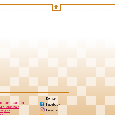
Контакт
ci -
Ringaraja.net
Facebook
MioBambino.it
Instagram
raja.hr