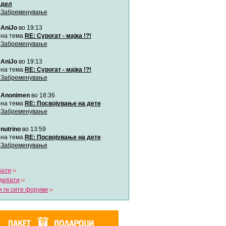
дел
Забременување
Мими
AniJo
во 19:13
Автор:
Милен4е
на тема
RE: Сурогат - мајка !?!
Забременување
забава Бремените
AniJo
во 19:13
Автор:
bobik
на тема
RE: Сурогат - мајка !?!
Забременување
Цааци
Anonimen
во 18:36
Автор:
Цааци
на тема
RE: Посвојување на дете
Забременување
Mimi
nutrino
во 13:59
Автор:
Miimii
на тема
RE: Посвојување на дете
Забременување
Напиши свој дневник
бати
Погледни ги сите дневници
дебати
 ги сите форуми