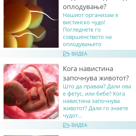
оплодување?
Нашиот организам е
вистинско чудо!
Погледнете го
совршенството на
оплодувањето
ВИДЕА
Кога навистина
започнува животот?
Што да правам? Дали ова
е фетус, или бебе? Кога
навистина започнува
животот? Дали го знаете
чудот...
ВИДЕА