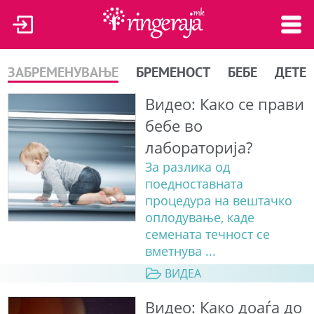
ЗАБРЕМЕНУВАЊЕ
БРЕМЕНОСТ
БЕБЕ
ДЕТЕ
Видео: Како се прави
бебе во
лабораторија?
За разлика од
поедноставната
процедура на вештачко
оплодување, каде
семената течност се
вметнува ...
ВИДЕА
Видео: Како доаѓа до