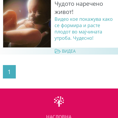
Чудото наречено
живот!
Видео кое покажува како
се формира и расте
плодот во мајчината
утроба. Чудесно!
ВИДЕА
1
НАСЛОВНА