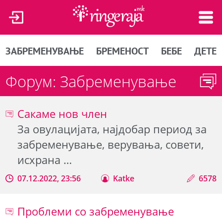
ЗАБРЕМЕНУВАЊЕ
БРЕМЕНОСТ
БЕБЕ
ДЕТЕ
Форум: Забременување
Сакаме нов член
За овулацијата, најдобар период за
забременување, верувања, совети,
исхрана …
07.12.2022, 23:56
Katke
6578
Проблеми со забременување