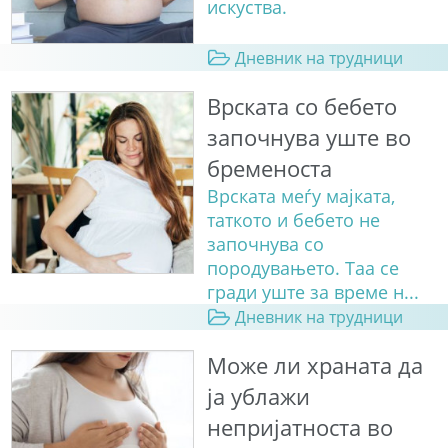
искуства.
Дневник на трудници
Врската со бебето
започнува уште во
бременоста
Врската меѓу мајката,
таткото и бебето не
започнува со
породувањето. Таа се
гради уште за време н...
Дневник на трудници
Може ли храната да
ја ублажи
непријатноста во