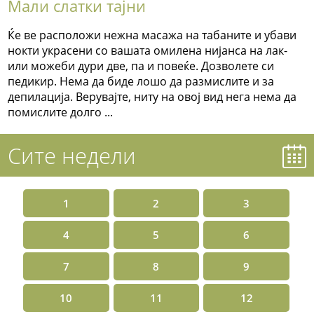
Мали слатки тајни
Ќе ве расположи нежна масажа на табаните и убави
нокти украсени со вашата омилена нијанса на лак-
или можеби дури две, па и повеќе. Дозволете си
педикир. Нема да биде лошо да размислите и за
депилација. Верувајте, ниту на овој вид нега нема да
помислите долго ...
Сите недели
1
2
3
4
5
6
7
8
9
10
11
12