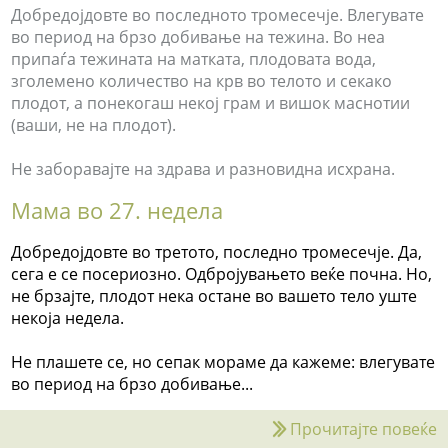
Добредојдовте во последното тромесечје. Влегувате
во период на брзо добивање на тежина. Во неа
припаѓа тежината на матката, плодовата вода,
зголемено количество на крв во телото и секако
плодот, а понекогаш некој грам и вишок маснотии
(ваши, не на плодот).
Не заборавајте на здрава и разновидна исхрана.
Мама во 27. недела
Добредојдовте во третото, последно тромесечје. Да,
сега е се посериозно. Одбројувањето веќе почна. Но,
не брзајте, плодот нека остане во вашето тело уште
некоја недела.
Не плашете се, но сепак мораме да кажеме: влегувате
во период на брзо добивање...
Прочитајте повеќе