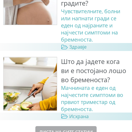
градите?
Чувствителните, болни
или напнати гради се
еден од најраните и
најчести симптоми на
бременоста.
Здравје
Што да јадете кога
ви е постојано лошо
во бременоста?
Мачнината е еден од
најчестите симптоми во
првиот триместар од
бременоста.
Исхрана
ЛИСТА НА СИТЕ СТАТИИ