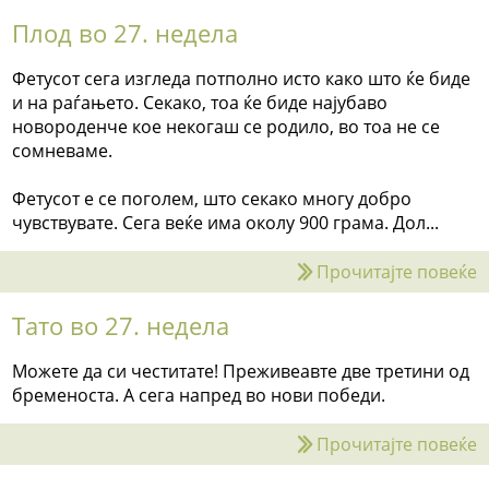
Плод во 27. недела
Фетусот сега изгледа потполно исто како што ќе биде
и на раѓањето. Секако, тоа ќе биде најубаво
новороденче кое некогаш се родило, во тоа не се
сомневаме.
Фетусот е се поголем, што секако многу добро
чувствувате. Сега веќе има околу 900 грама. Дол...
Прочитајте повеќе
Тато во 27. недела
Можете да си честитате! Преживеавте две третини од
бременоста. А сега напред во нови победи.
Прочитајте повеќе