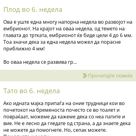
Плод во 6. недела
Ова е уште една многу напорна недела во развојот на
ембрионот. На крајот на оваа недела, од темето на
главата до тртката, ембрионот ќе биде цели 4 до 6 мм.
Тоа значи дека за една недела можел да порасне
приближно 4 мм!
Во оваа недела се развива гр...
Прочитајте повеќе
Тато во 6. недела
Ако идната мајка припаѓа на оние трудници кои во
почетокот на бременоста почесто се во тоалет и
повраќаат, можеме да кажеме дека со неа патите и
вие. Не е лесно да гледате од страна, а да знаете дека
не можете да помогнете. Но, сепак можете.