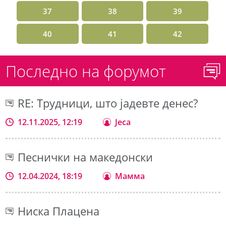
37
38
39
40
41
42
Последно на форумот
RE: Трудници, што јадевте денес?
12.11.2025, 12:19
Jeca
Песнички на македонски
12.04.2024, 18:19
Мамма
Ниска Плацена