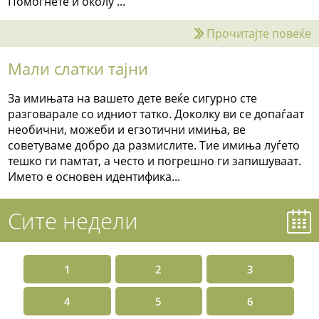
Помогнете и околу ...
Прочитајте повеќе
Мали слатки тајни
За имињата на вашето дете веќе сигурно сте
разговарале со идниот татко. Доколку ви се допаѓаат
необични, можеби и егзотични имиња, ве
советуваме добро да размислите. Тие имиња луѓето
тешко ги памтат, а често и погрешно ги запишуваат.
Името е основен идентифика...
Сите недели
1
2
3
4
5
6