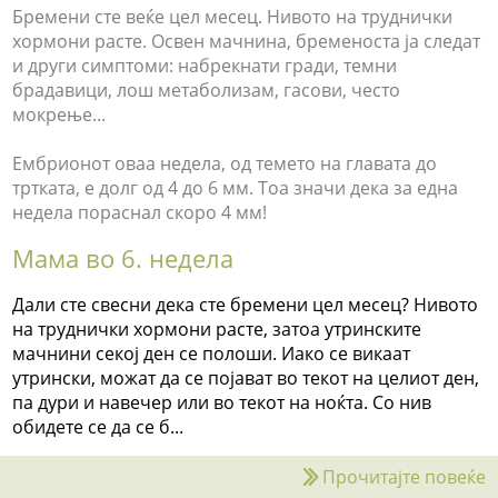
Бремени сте веќе цел месец. Нивото на труднички
хормони расте. Освен мачнина, бременоста ја следат
и други симптоми: набрекнати гради, темни
брадавици, лош метаболизам, гасови, често
мокрење...
Ембрионот оваа недела, од темето на главата до
тртката, е долг од 4 до 6 мм. Тоа значи дека за една
недела пораснал скоро 4 мм!
Мама во 6. недела
Дали сте свесни дека сте бремени цел месец? Нивото
на труднички хормони расте, затоа утринските
мачнини секој ден се полоши. Иако се викаат
утрински, можат да се појават во текот на целиот ден,
па дури и навечер или во текот на ноќта. Со нив
обидете се да се б...
Прочитајте повеќе