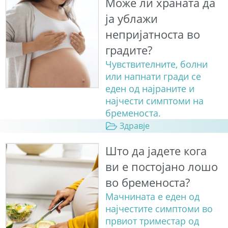
Може ли храната да
ја ублажи
непријатноста во
градите?
Чувствителните, болни
или напнати гради се
еден од најраните и
најчести симптоми на
бременоста.
Здравје
Што да јадете кога
ви е постојано лошо
во бременоста?
Мачнината е еден од
најчестите симптоми во
првиот триместар од