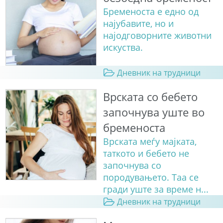
Бременоста е едно од
најубавите, но и
најодговорните животни
искуства.
Дневник на трудници
Врската со бебето
започнува уште во
бременоста
Врската меѓу мајката,
таткото и бебето не
започнува со
породувањето. Таа се
гради уште за време н...
Дневник на трудници