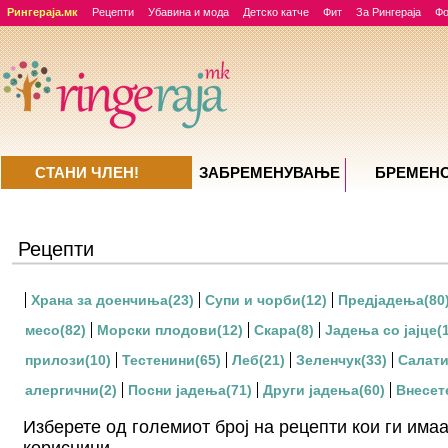
Рингераја.мк
Рецепти
Убавина и мода
Детско катче
Фит
За Рингераја
Ф
СТАНИ ЧЛЕН!
ЗАБРЕМЕНУВАЊE
БРЕМЕН
Рецепти
Храна за доенчиња
(23)
Супи и чорби
(12)
Предјадења
(80
месо
(82)
Морски плодови
(12)
Скара
(8)
Јадења со јајце
(
прилози
(10)
Тестенини
(65)
Леб
(21)
Зеленчук
(33)
Салат
алергични
(2)
Посни јадења
(71)
Други јадења
(60)
Внесет
Изберете од големиот број на рецепти кои ги има