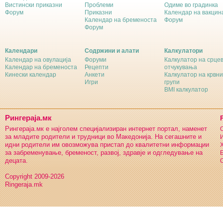
Вистински приказни
Проблеми
Одиме во градинка
Форум
Приказни
Календар на вакцин
Календар на бременоста
Форум
Форум
Календари
Содржини и алати
Калкулатори
Календар на овулација
Форуми
Калкулатор на срце
Календар на бременоста
Рецепти
отчукувања
Кинески календар
Анкети
Калкулатор на крвни
Игри
групи
BMI калкулатор
Рингераја.мк
Рингераја.мк е најголем специјализиран интернет портал, наменет
С
за младите родители и трудници во Македонија. На сегашните и
И
идни родители им овозможува пристап до квалитетни информации
Х
за забременување, бременост, развој, здравје и одгледување на
Б
децата.
С
Copyright 2009-2026
Ringeraja.mk