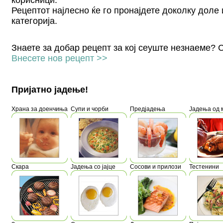
корисници.
Рецептот најлесно ќе го пронајдете доколку доле
категорија.
Знаете за добар рецепт за кој сеуште незнаеме? С
Внесете нов рецепт
>>
Пријатно јадење!
Храна за доенчиња
Супи и чорби
Предјадења
Јадења од 
Скара
Јадења со јајце
Сосови и прилози
Тестенини