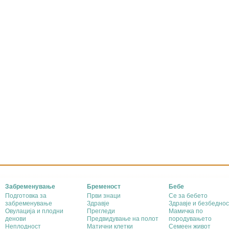
Забременување
Бременост
Бебе
Подготовка за
Први знаци
Се за бебето
забременување
Здравје
Здравје и безбеднос
Овулација и плодни
Прегледи
Мамичка по
денови
Предвидување на полот
породувањето
Неплодност
Матични клетки
Семеен живот