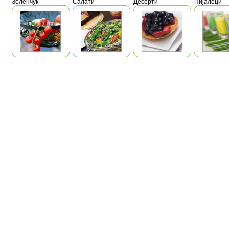
Зеленчук
Салати
Десерти
Пијалоци