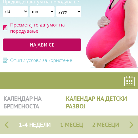
Предвиден датум на породување
Пресметај го датумот на
породување
НАЈАВИ СЕ
Општи услови за користење
КАЛЕНДАР НА
КАЛЕНДАР НА ДЕТСКИ
БРЕМЕНОСТА
РАЗВОЈ
1-4 НЕДЕЛИ
1 МЕСЕЦ
2 МЕСЕЦИ