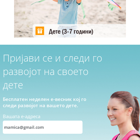
Пријави се и следи го
развојот на своето
дете
Бесплатен неделен е-весник кој го
следи развојот на вашето дете.
Вашата е-адреса