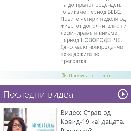
па до првиот роденден,
го викаме период БЕБЕ.
Првите четири недели од
животот дополнително ги
дефинираме и викаме
период НОВОРОДЕНЧЕ.
Едно мало новороденче
веќе држите во
прегратка!
Прочитајте повеќе
Последни видеа
Видео: Страв од
Ковид-19 кај децата.
Решение?