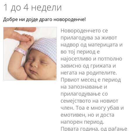
1 до 4 недели
Добре ни дојде драго новороденче!
Новороденчето се
прилагодува за живот
надвор од материцата и
во тој период е
најосетливо и потполно
зависно од грижата и
негата на родителите.
Првиот месец е период
на запознавање и
прилагодување со
семејството на новиот
член. Тоа е многу убав и
емотивен, но и доста
напорен период.
Првата година, од раѓање