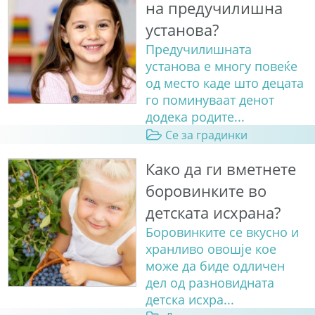
на предучилишна
установа?
Предучилишната
установа е многу повеќе
од место каде што децата
го поминуваат денот
додека родите...
Се за градинки
Како да ги вметнете
боровинките во
детската исхрана?
Боровинките се вкусно и
хранливо овошје кое
може да биде одличен
дел од разновидната
детска исхра...