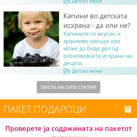
Детско мени
Капини во детската
исхрана - да или не?
Капините се вкусно и
хранливо овошје кое
може да биде дел од
разновидната исхрана на
децата.
Детско мени
ЛИСТА НА СИТЕ СТАТИИ
ПАКЕТ ПОДАРОЦИ
Проверете ја содржината на пакетот