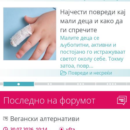
Најчести повреди кај
мали деца и како да
ги спречите
Малите деца се
љубопитни, активни и
постојано го истражуваат
светот околу себе. Токму
затоа, повр...
Повреди и несреќи
Последно на форумот
Вегански алтернативи
30.07.2026, 10:14
vfta