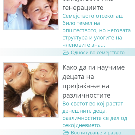
генерациите
Семејството отсекогаш
било темел на
општеството, но неговата
структура и улогите на
членовите зна...
Односи во семејството
Како да ги научиме
децата на
прифаќање на
различностите
Во светот во кој растат
денешните деца,
различностите се дел од
секојдневието.
Воспитување и развој