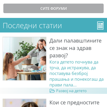
СИТЕ ФОРУМИ
Последни статии
Дали палавштините
се знак на здрав
развој?
Кога детето почнува да
трча, да истражува, да
поставува безброј
прашања и понекогаш да
прави пала...
Развој на детето
Кои се предностите