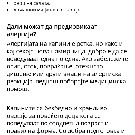
овошна салата,
домашни мафини со овошје.
Дали можат да предизвикаат
алергија?
Алергијата на капини е ретка, но како и
кај секоја нова намирница, добро е да се
воведуваат една по една. Ако забележите
осип, оток, повраќање, отежнато
дишење или други знаци на алергиска
реакција, веднаш побарајте медицинска
помош.
Капините се безбедно и хранливо
овошје за повеќето деца кога се
воведуваат во соодветна возраст и
правилна форма. Со добра подготовка и