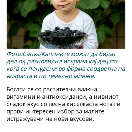
Фото:Canva/Капините можат да бидат
дел од разновидна исхрана кај децата
кога се понудени во форма соодветна на
возраста и по темелно миење.
Богати се со растителни влакна,
витамини и антиоксиданси, а нивниот
сладок вкус со лесна киселкаста нота ги
прави интересен избор за малите
истражувачи на нови вкусови.