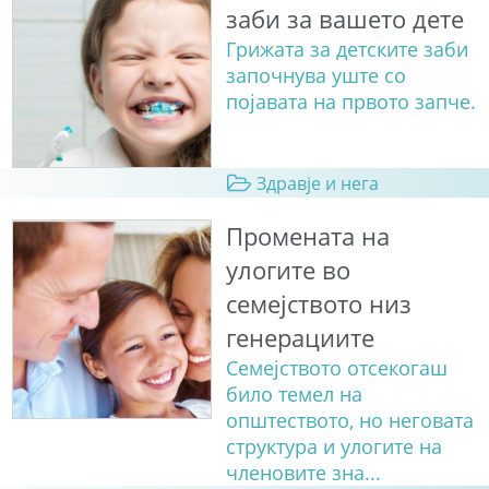
заби за вашето дете
Грижата за детските заби
започнува уште со
појавата на првото запче.
Здравје и нега
Промената на
улогите во
семејството низ
генерациите
Семејството отсекогаш
било темел на
општеството, но неговата
структура и улогите на
членовите зна...