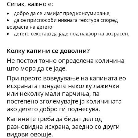
Сепак, важно е:
добро да се измијат пред консумирање,
да се приспособи нивната текстура според
возраста на детето,
детето секогаш да јаде под надзор на возрасен.
Колку капини се доволни?
Не постои точно определена количина
што мора да се јаде.
При првото воведување на капината во
исхраната понудете неколку лажички
или неколку мали парчиња, па
постепено зголемувајте ја количината
ако детето добро ги поднесува.
Капините треба да бидат дел од
разновидна исхрана, заедно со други
видови овошје.