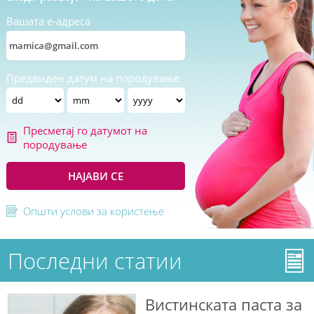
Вашата е-адреса
Предвиден датум на породување
Пресметај го датумот на
породување
НАЈАВИ СЕ
Општи услови за користење
Последни статии
Вистинската паста за