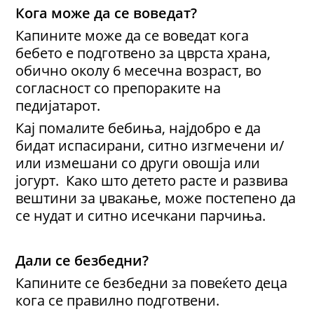
Кога може да се воведат?
Капините може да се воведат кога
бебето е подготвено за цврста храна,
обично околу 6 месечна возраст, во
согласност со препораките на
педијатарот.
Кај помалите бебиња, најдобро е да
бидат испасирани, ситно изгмечени и/
или измешани со други овошја или
јогурт. Како што детето расте и развива
вештини за џвакање, може постепено да
се нудат и ситно исечкани парчиња.
Дали се безбедни?
Капините се безбедни за повеќето деца
кога се правилно подготвени.