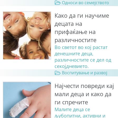
Односи во семејството
Како да ги научиме
децата на
прифаќање на
различностите
Во светот во кој растат
денешните деца,
различностите се дел од
секојдневието.
Воспитување и развој
Најчести повреди кај
мали деца и како да
ги спречите
Малите деца се
љубопитни, активни и