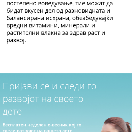
постепено воведување, тие можат да
бидат вкусен дел од разновидната и
балансирана исхрана, обезбедувајќи
вредни витамини, минерали и
растителни влакна за здрав раст и
развој.
Пријави се и следи го
развојот на своето
дете
Бесплатен неделен е-весник кој го
следи развојот на вашето дете.