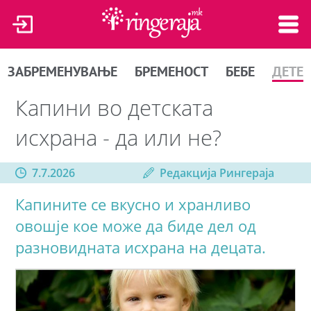
ЗАБРЕМЕНУВАЊЕ
БРЕМЕНОСТ
БЕБЕ
ДЕТЕ
Капини во детската
исхрана - да или не?
7.7.2026
Редакција Рингераја
Капините се вкусно и хранливо
овошје кое може да биде дел од
разновидната исхрана на децата.