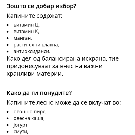
Зошто се добар избор?
Капините содржат:
витамин Ц,
витамин К,
манган,
растителни влакна,
антиоксиданси.
Како дел од балансирана исхрана, тие
придонесуваат за внес на важни
хранливи материи.
Како да ги понудите?
Капините лесно може да се вклучат во:
овошно пире,
овесна каша,
јогурт,
смути,