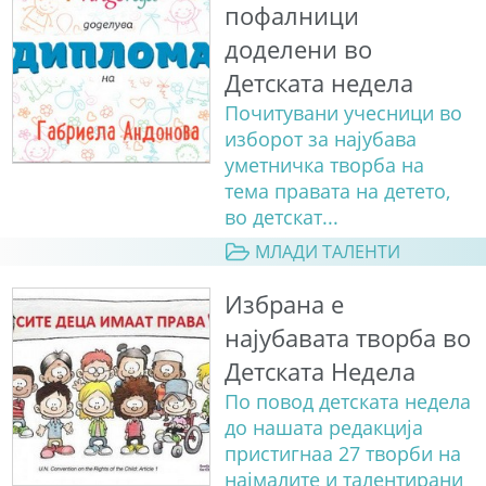
пофалници
доделени во
Детската недела
Почитувани учесници во
изборот за најубава
уметничка творба на
тема правата на детето,
во детскат...
МЛАДИ ТАЛЕНТИ
Избрана е
најубавата творба во
Детската Недела
По повод детската недела
до нашата редакција
пристигнаа 27 творби на
најмалите и талентирани