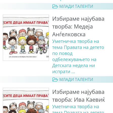
МЛАДИ ТАЛЕНТИ
Избираме најубава
творба: Медеја
Анѓелковска
Уметничка творба на
тема Правата на детето
по повод
одбележувањето на
Детската недела ни
испрати ...
МЛАДИ ТАЛЕНТИ
Избираме најубава
творба: Ива Каевиќ
Уметничка творба на
тема Правата на детето