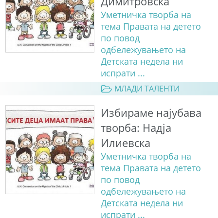
Димитровска
Уметничка творба на
тема Правата на детето
по повод
одбележувањето на
Детската недела ни
испрати ...
МЛАДИ ТАЛЕНТИ
Избираме најубава
творба: Надја
Илиевска
Уметничка творба на
тема Правата на детето
по повод
одбележувањето на
Детската недела ни
испрати ...