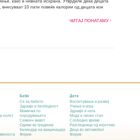
иење, како и нивната исхрана. Утврдиле дека децата
, внесуваат 10 пати повеќе калории од децата кои
ЧИТАЈ ПОНАТАМУ
Бебе
Дете
Се за бебето
Воспитување и развој
Здравје и безбедност
Учење и игра
Мамичка по
Здравје и нега
а полот
породувањето
Мода и личен стил
Семеен живот
Слободно време
Одиме во градинка
Разгледници од игротеки
Календар на вакцинација
Деца во автомобил
еменоста
Форум
Форум