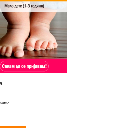
а
uvate?
)