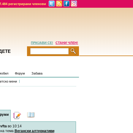
7.484 регистрирани членови
ПРИЈАВИ СЕ!
СТАНИ ЧЛЕН!
ДЕТЕ
мобил
Форум
Забава
етско мени
руми
Дневници
Најнови
содржини
vfta
во 10:14
Хепинес
Автор:
Хепинес
на тема
Вегански алтернативи