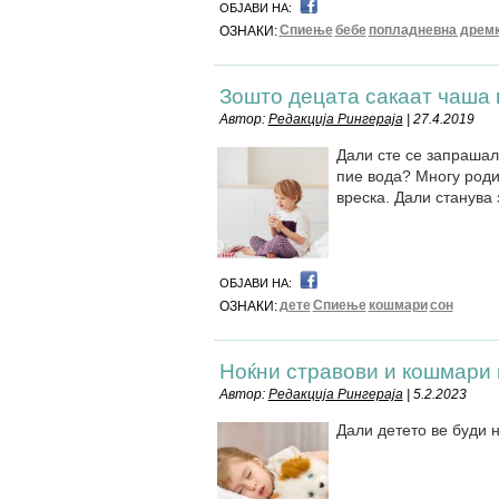
ОБЈАВИ НА:
Спиење
бебе
попладневна дрем
ОЗНАКИ:
Зошто децата сакаат чаша
Автор:
Редакција Рингераја
| 27.4.2019
Дали сте се запрашале
пие вода? Многу роди
вреска. Дали станува 
ОБЈАВИ НА:
дете
Спиење
кошмари
сон
ОЗНАКИ:
Ноќни стравови и кошмари 
Автор:
Редакција Рингераја
| 5.2.2023
Дали детето ве буди н