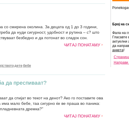
Ponekogas
Број на с
а со смирена околина. За децата од 1 до 3 години,
реба да нуди сигурност, удобност и рутина – с? што
Фала на г
Гласавте 
ствуваат безбедно и да потонат во сладок сон.
актуелни 
ЧИТАЈ ПОНАТАМУ
да напра
анкета
!
Страница
Направи 
ејството
дете
бебе
ба да преспиваат?
аат да спијат во текот на денот? Ако го поставите ова
 има мало бебе, таа сигурно ќе ве праша во паника:
попладневната дремка?"
ЧИТАЈ ПОНАТАМУ