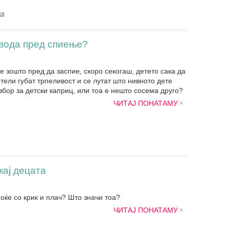
ка
 вода пред спиење?
 зошто пред да заспие, скоро секогаш, детето сака да
тели губат трпеливост и се лутат што нивното дете
збор за детски каприц, или тоа е нешто сосема друго?
ЧИТАЈ ПОНАТАМУ
кај децата
оќе со крик и плач? Што значи тоа?
ЧИТАЈ ПОНАТАМУ