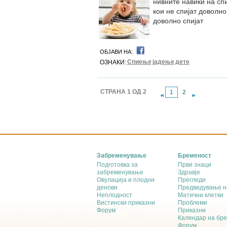
нивните навики на сп
кои не спијат доволно
доволно спијат
ОБЈАВИ НА:
Спиење
јадење
дете
ОЗНАКИ:
СТРАНА 1 ОД 2
1
2
Забременување
Бременост
Подготовка за
Први знаци
забременување
Здравје
Овулација и плодни
Прегледи
денови
Предвидување н
Неплодност
Матични клетки
Вистински приказни
Проблеми
Форум
Приказни
Календар на бр
Форум