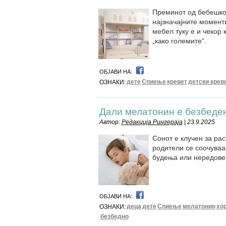
Преминот од бебешко 
најзначајните момент
мебел туку е и чекор 
„како големите“.
ОБЈАВИ НА:
дете
Спиење
кревет
детски крев
ОЗНАКИ:
Дали мелатонин е безбеден
Автор:
Редакција Рингераја
| 23.9.2025
Сонот е клучен за раст
родители се соочуваа
будења или нередове
ОБЈАВИ НА:
деца
дете
Спиење
мелатонин
хо
ОЗНАКИ:
безбедно