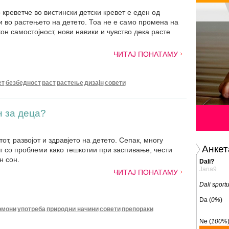
креветче во вистински детски кревет е еден од
и во растењето на детето. Тоа не е само промена на
кон самостојност, нови навики и чувство дека расте
ЧИТАЈ ПОНАТАМУ
ет
безбедност
раст
растење
дизајн
совети
 за деца?
от, развојот и здравјето на детето. Сепак, многу
Анкет
т со проблеми како тешкотии при заспивање, чести
н сон.
Dali?
Jana9
ЧИТАЈ ПОНАТАМУ
Dali sport
Da (
0%
)
рмони
употреба
природни начини
совети
препораки
Ne (
100%