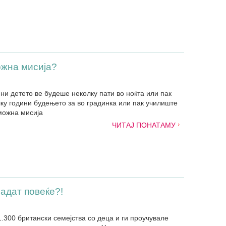
ожна мисија?
ни детето ве будеше неколку пати во ноќта или пак
лку години будењето за во градинка или пак училиште
можна мисија
ЧИТАЈ ПОНАТАМУ
јадат повеќе?!
.300 британски семејства со деца и ги проучувале