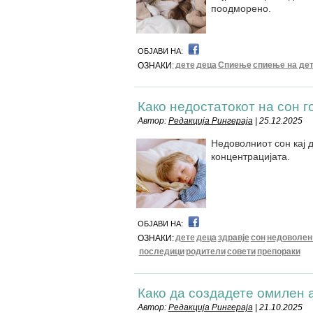
поодморено.
ОБЈАВИ НА:
дете
деца
Спиење
спиење на де
ОЗНАКИ:
Како недостатокот на сон г
Автор:
Редакција Рингераја
| 25.12.2025
Недоволниот сон кај 
концентрацијата.
ОБЈАВИ НА:
дете
деца
здравје
сон
недоволен
ОЗНАКИ:
последици
родители
совети
препораки
Како да создадете омилен 
Автор:
Редакција Рингераја
| 21.10.2025