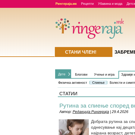
Рингераја.мк
Рецепти
Убавина и мода
Детск
СТАНИ ЧЛЕН!
ЗАБРЕМ
Дете
Блогови
Учење и игра
Здравје 
Физичка активност
Спиење
Болести и симп
СТАТИИ
Рутина за спиење според в
Автор:
Редакција Рингераја
| 29.4.2026
Добрата рутина за сп
однесување кај децат
најрана возраст, дете