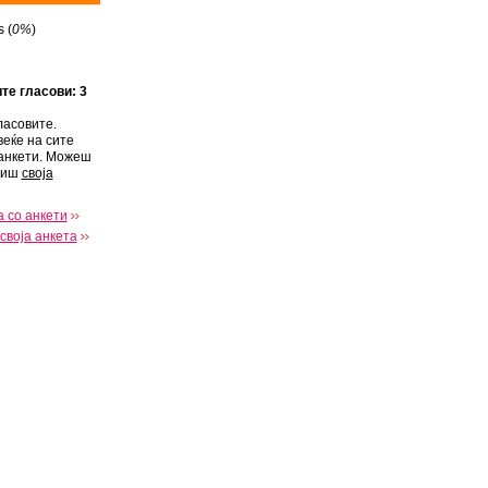
 (
0%
)
ите гласови: 3
ласовите.
веќе на сите
анкети. Можеш
виш
своја
 со анкети
своја анкета