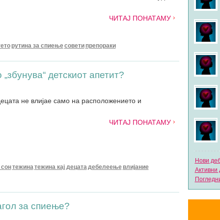
ЧИТАЈ ПОНАТАМУ
тето
рутина за спиење
совети
препораки
о „збунува“ детскиот апетит?
децата не влијае само на расположението и
ЧИТАЈ ПОНАТАМУ
Нови де
 сон
тежина
тежина кај децата
дебелеење
влијание
Активни 
Погледни
агол за спиење?