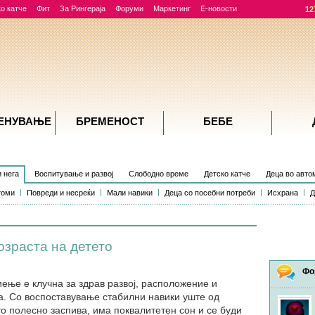
о катче
Фит
За Рингераја
Форуми
Маркетинг
Е-новости
12
ЕНУВАЊE
БРЕМЕНОСТ
БЕБЕ
и нега
Воспитување и развој
Слободно време
Детско катче
Деца во авто
томи
Повреди и несреќи
Мали навики
Деца со посебни потреби
Исхрана
Д
озраста на детето
Фо
иење е клучна за здрав развој, расположение и
а. Со воспоставување стабилни навики уште од
то полесно заспива, има поквалитетен сон и се буди