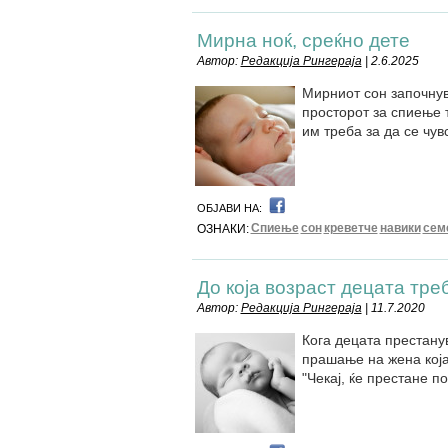
Мирна ноќ, среќно дете
Автор:
Редакција Рингераја
| 2.6.2025
Мирниот сон започнув
просторот за спиење т
им треба за да се чув
ОБЈАВИ НА:
Спиење
сон
креветче
навики
сем
ОЗНАКИ:
До која возраст децата тре
Автор:
Редакција Рингераја
| 11.7.2020
Кога децата престанув
прашање на жена која
"Чекај, ќе престане 