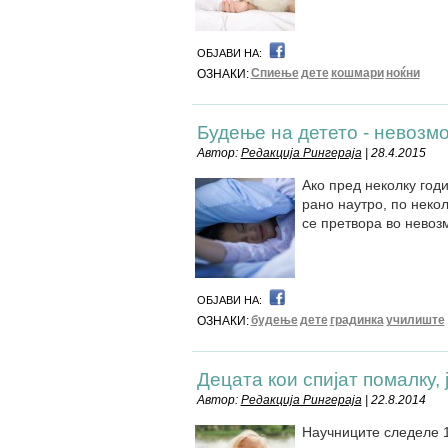
ОБЈАВИ НА:
Спиење
дете
кошмари
ноќни
ОЗНАКИ:
Будење на детето - невозм
Автор:
Редакција Рингераја
| 28.4.2015
Ако пред неколку годи
рано наутро, по неко
се претвора во невоз
ОБЈАВИ НА:
будење
дете
градинка
училиште
ОЗНАКИ:
Децата кои спијат помалку, 
Автор:
Редакција Рингераја
| 22.8.2014
Научниците следеле 1