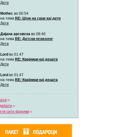
Дете
Mother.
во 00:54
Мими
Автор:
Милен4е
на тема
RE: Шум на срце кај дете
Дете
Дијана арсовска
во 08:40
забава Бремените
Автор:
bobik
на тема
RE: Детски психолог
Дете
Lord
во 01:47
Цааци
Автор:
Цааци
на тема
RE: Крајници кај децата
Дете
Lord
во 01:47
Mimi
Автор:
Miimii
на тема
RE: Крајници кај децата
Дете
бати
Напиши свој дневник
дебати
Погледни ги сите дневници
 ги сите форуми