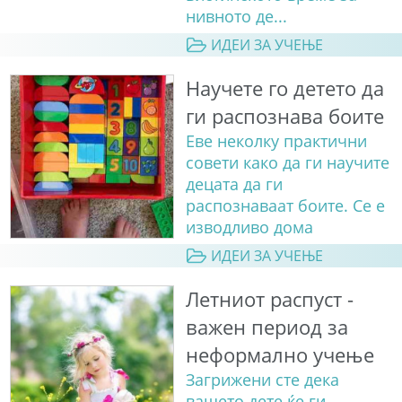
нивното де...
ИДЕИ ЗА УЧЕЊЕ
Научете го детето да
ги распознава боите
Еве неколку практични
совети како да ги научите
децата да ги
распознаваат боите. Сe е
изводливо дома
ИДЕИ ЗА УЧЕЊЕ
Летниот распуст -
важен период за
неформално учење
Загрижени сте дека
вашето дете ќе ги