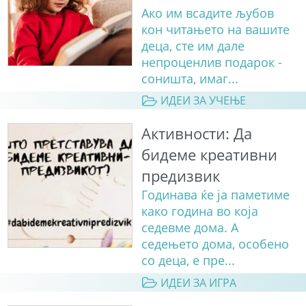
Ако им всадите љубов
кон читањето на вашите
деца, сте им дале
непроценлив подарок -
соништа, имаг...
ИДЕИ ЗА УЧЕЊЕ
Активности: Да
бидеме креативни
предизвик
Годинава ќе ја паметиме
како година во која
седевме дома. А
седењето дома, особено
со деца, е пре...
ИДЕИ ЗА ИГРА