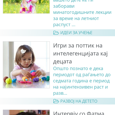
заборави
минатогодишните лекции
за време на летниот
распуст ...
ИДЕИ ЗА УЧЕЊЕ
Игри за поттик на
интелегенцијата кај
децата
Општо познато е дека
периодот од раѓањето до
седмата година е период
на најинтензивен раст и
разв...
РАЗВОЈ НА ДЕТЕТО
Интервју со Фатма