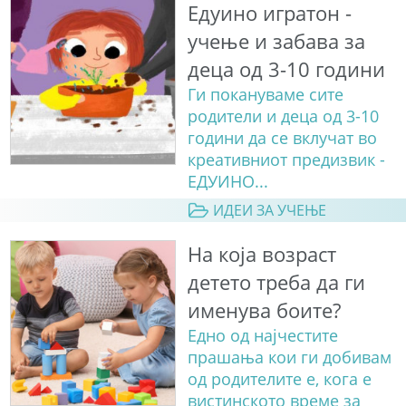
Едуино игратон -
учење и забава за
деца од 3-10 години
Ги покануваме сите
родители и деца од 3-10
години да се вклучат во
креативниот предизвик -
ЕДУИНО...
ИДЕИ ЗА УЧЕЊЕ
На која возраст
детето треба да ги
именува боите?
Едно од најчестите
прашања кои ги добивам
од родителите е, кога е
вистинското време за