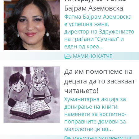
Бајрам Аземовска
Фатма Бајрам Аземовска
е успешна жена,
директор на Здружението
на граѓани “Сумнал” и
еден од креа...
МАМИНО КАТЧЕ
Да им помогнеме на
децата да го засакаат
читањето!
Хуманитарна акција за
донирање на книги,
наменети за воспитно-
поправните домови за
малолетници во...
ИЗБОРНИ АКТИВНОСТИ