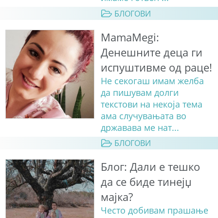
БЛОГОВИ
MamaMegi:
Денешните деца ги
испуштивме од раце!
Не секогаш имам желба
да пишувам долги
текстови на некоја тема
ама случувањата во
државава ме нат...
БЛОГОВИ
Блог: Дали е тешко
да се биде тинејџ
мајка?
Често добивам прашање