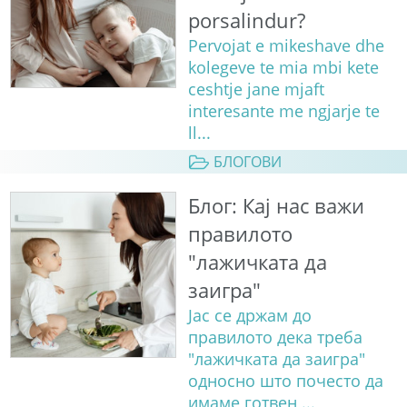
porsalindur?
Pervojat e mikeshave dhe
kolegeve te mia mbi kete
ceshtje jane mjaft
interesante me ngjarje te
ll...
БЛОГОВИ
Блог: Кај нас важи
правилото
"лажичката да
заигра"
Јас се држам до
правилото дека треба
"лажичката да заигра"
односно што почесто да
имаме готвен ...