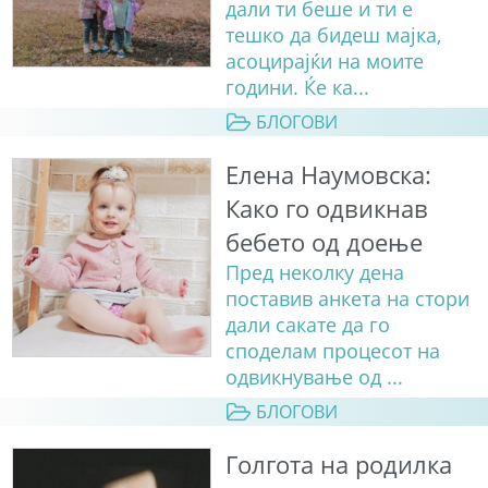
дали ти беше и ти е
тешко да бидеш мајка,
асоцирајќи на моите
години. Ќе ка...
БЛОГОВИ
Елена Наумовска:
Како го одвикнав
бебето од доење
Пред неколку дена
поставив анкета на стори
дали сакате да го
споделам процесот на
одвикнување од ...
БЛОГОВИ
Голгота на родилка