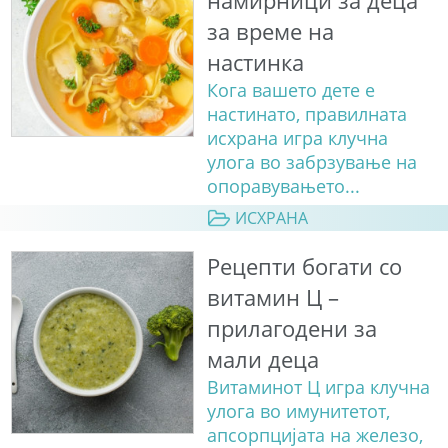
намирници за деца
за време на
настинка
Кога вашето дете е
настинато, правилната
исхрана игра клучна
улога во забрзување на
опоравувањето...
ИСХРАНА
Рецепти богати со
витамин Ц –
прилагодени за
мали деца
Витаминот Ц игра клучна
улога во имунитетот,
апсорпцијата на железо,