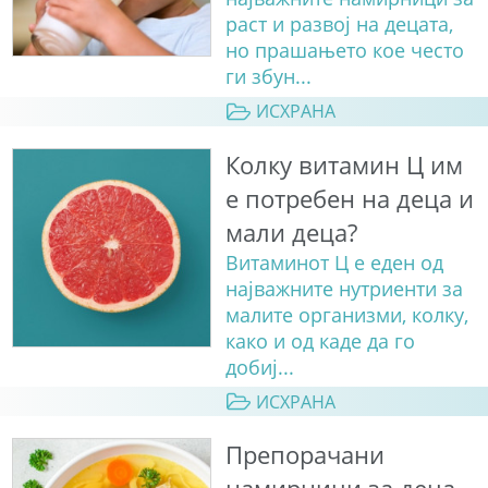
раст и развој на децата,
но прашањето кое често
ги збун...
ИСХРАНА
Колку витамин Ц им
е потребен на деца и
мали деца?
Витаминот Ц е еден од
најважните нутриенти за
малите организми, колку,
како и од каде да го
добиј...
ИСХРАНА
Препорачани