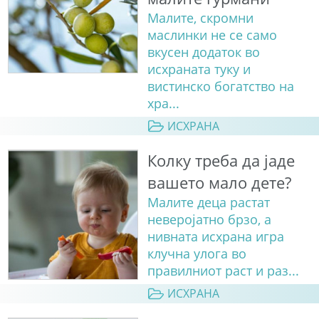
Малите, скромни
маслинки не се само
вкусен додаток во
исхраната туку и
вистинско богатство на
хра...
ИСХРАНА
Колку треба да јаде
вашето мало дете?
Малите деца растат
неверојатно брзо, а
нивната исхрана игра
клучна улога во
правилниот раст и раз...
ИСХРАНА