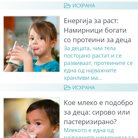
ИСХРАНА
Енергија за раст:
Намирници богати
со протеини за деца
За децата, чии тела
постојано растат и се
развиваат, протеините се
една од најважните
хранливи ма...
ИСХРАНА
Кое млеко е подобро
за деца: сирово или
пастеризирано?
Млекото е една од
најважните намирници за