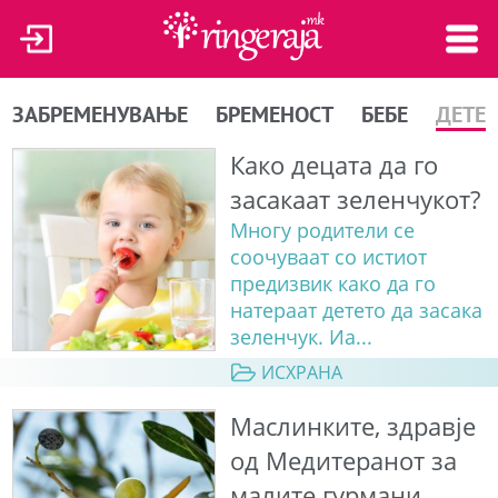
ЗАБРЕМЕНУВАЊЕ
БРЕМЕНОСТ
БЕБЕ
ДЕТЕ
Како децата да го
засакаат зеленчукот?
Многу родители се
соочуваат со истиот
предизвик како да го
натераат детето да засака
зеленчук. Иа...
ИСХРАНА
Маслинките, здравjе
од Медитеранот за
малите гурмани