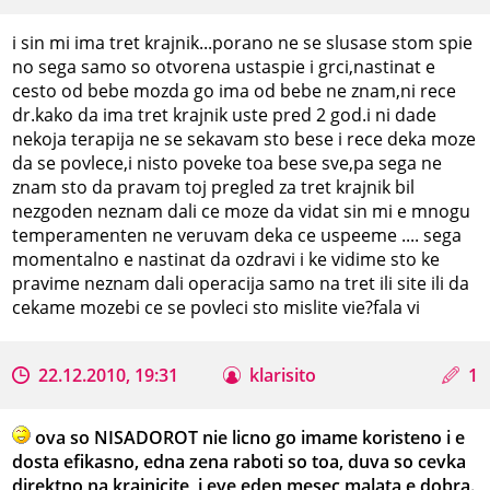
i sin mi ima tret krajnik...porano ne se slusase stom spie
no sega samo so otvorena ustaspie i grci,nastinat e
cesto od bebe mozda go ima od bebe ne znam,ni rece
dr.kako da ima tret krajnik uste pred 2 god.i ni dade
nekoja terapija ne se sekavam sto bese i rece deka moze
da se povlece,i nisto poveke toa bese sve,pa sega ne
znam sto da pravam toj pregled za tret krajnik bil
nezgoden neznam dali ce moze da vidat sin mi e mnogu
temperamenten ne veruvam deka ce uspeeme .... sega
momentalno e nastinat da ozdravi i ke vidime sto ke
pravime neznam dali operacija samo na tret ili site ili da
cekame mozebi ce se povleci sto mislite vie?fala vi
22.12.2010, 19:31
klarisito
1
ova so NISADOROT nie licno go imame koristeno i e
dosta efikasno, edna zena raboti so toa, duva so cevka
direktno na krajnicite, i eve eden mesec malata e dobra.