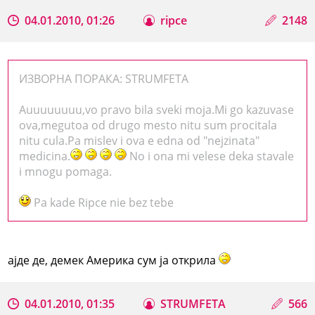
04.01.2010, 01:26
ripce
2148
ИЗВОРНА ПОРАКА: STRUMFETA
Auuuuuuuu,vo pravo bila sveki moja.Mi go kazuvase
ova,megutoa od drugo mesto nitu sum procitala
nitu cula.Pa mislev i ova e edna od "nejzinata"
medicina.
No i ona mi velese deka stavale
i mnogu pomaga.
Pa kade Ripce nie bez tebe
ајде де, демек Америка сум ја открила
04.01.2010, 01:35
STRUMFETA
566