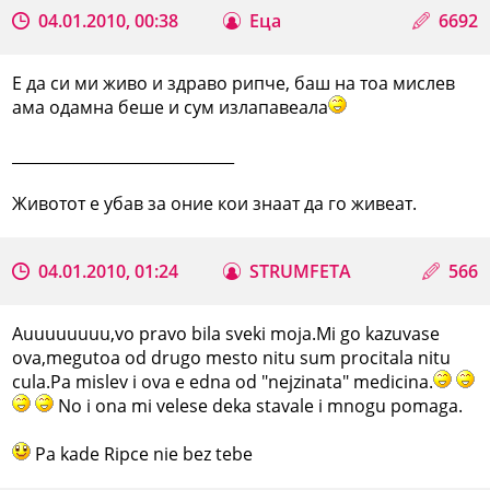
04.01.2010, 00:38
Еца
6692
Е да си ми живо и здраво рипче, баш на тоа мислев
ама одамна беше и сум излапавеала
_____________________________
Животот е убав за оние кои знаат да го живеат.
04.01.2010, 01:24
STRUMFETA
566
Auuuuuuuu,vo pravo bila sveki moja.Mi go kazuvase
ova,megutoa od drugo mesto nitu sum procitala nitu
cula.Pa mislev i ova e edna od "nejzinata" medicina.
No i ona mi velese deka stavale i mnogu pomaga.
Pa kade Ripce nie bez tebe