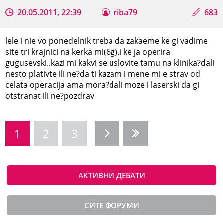
20.05.2011, 22:39
riba79
683
lele i nie vo ponedelnik treba da zakaeme ke gi vadime
site tri krajnici na kerka mi(6g).i ke ja operira
gugusevski..kazi mi kakvi se uslovite tamu na klinika?dali
nesto plativte ili ne?da ti kazam i mene mi e strav od
celata operacija ama mora?dali moze i laserski da gi
otstranat ili ne?pozdrav
1
2
3
АКТИВНИ ДЕБАТИ
СИТЕ ФОРУМИ