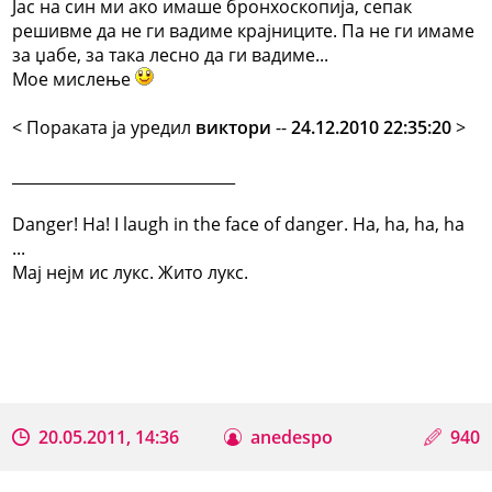
Јас на син ми ако имаше бронхоскопија, сепак
решивме да не ги вадиме крајниците. Па не ги имаме
за џабе, за така лесно да ги вадиме...
Мое мислење
< Поракaта ја уредил
виктори
--
24.12.2010 22:35:20
>
_____________________________
Danger! Ha! I laugh in the face of danger. Ha, ha, ha, ha
...
Мај нејм ис лукс. Жито лукс.
20.05.2011, 14:36
anedespo
940