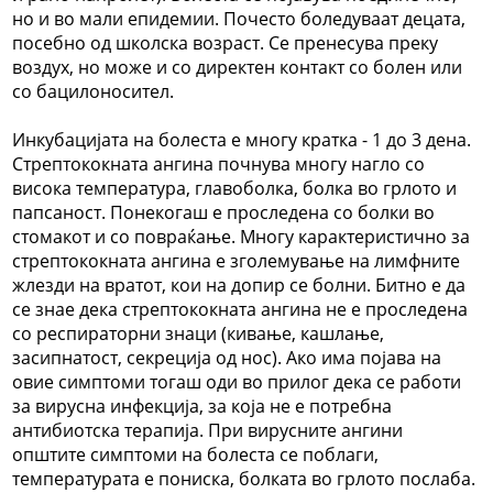
но и во мали епидемии. Почесто боледуваат децата,
посебно од школска возраст. Се пренесува преку
воздух, но може и со директен контакт со болен или
со бацилоносител.
Инкубацијата на болеста е многу кратка - 1 до 3 дена.
Стрептококната ангина почнува многу нагло со
висока температура, главоболка, болка во грлото и
папсаност. Понекогаш е проследена со болки во
стомакот и со повраќање. Многу карактеристично за
стрептококната ангина е зголемување на лимфните
жлезди на вратот, кои на допир се болни. Битно е да
се знае дека стрептококната ангина не е проследена
со респираторни знаци (кивање, кашлање,
засипнатост, секреција од нос). Ако има појава на
овие симптоми тогаш оди во прилог дека се работи
за вирусна инфекција, за која не е потребна
антибиотска терапија. При вирусните ангини
општите симптоми на болеста се поблаги,
температурата е пониска, болката во грлото послаба.