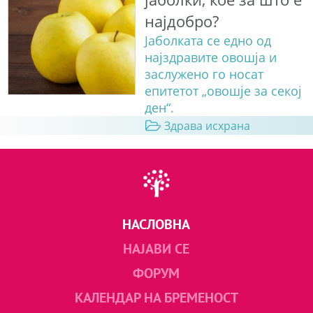
најдобро?
Јаболката се едно од
најздравите овошја и
заслужено го носат
епитетот „овошје за секој
ден“.
Здрава исхрана
НАСЛОВНА
НАЈАВИ СЕ
ФОРУМ
КАЛЕНДАР НА БРЕМЕНОСТ