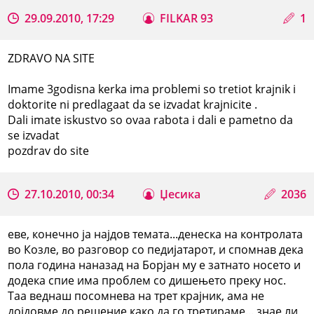
29.09.2010, 17:29
FILKAR 93
1
ZDRAVO NA SITE
Imame 3godisna kerka ima problemi so tretiot krajnik i
doktorite ni predlagaat da se izvadat krajnicite .
Dali imate iskustvo so ovaa rabota i dali e pametno da
se izvadat
pozdrav do site
27.10.2010, 00:34
Џесика
2036
еве, конечно ја најдов темата...денеска на контролата
во Козле, во разговор со педијатарот, и спомнав дека
пола година наназад на Борјан му е затнато носето и
додека спие има проблем со дишењето преку нос.
Таа веднаш посомнева на трет крајник, ама не
дојдовме до решение како да го третираме... знае ли