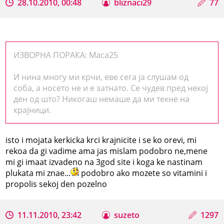
28.10.2010, 00:48
bliznaci29
77
ИЗВОРНА ПОРАКА: Maca25
И нина многу ми крчи, еве сега ја слушам од
соба, а носето не и е затнато. Се чудев пред некој
ден од што? Никогаш немаше да ми текне на
крајници.
isto i mojata kerkicka krci krajnicite i se ko orevi, mi
rekoa da gi vadime ama jas mislam podobro ne,mene
mi gi imaat izvadeno na 3god site i koga ke nastinam
plukata mi znae...
podobro ako mozete so vitamini i
propolis sekoj den pozelno
11.11.2010, 23:42
suzeto
1297