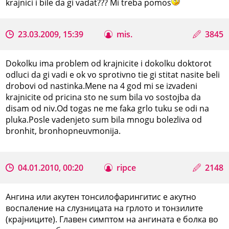
krajnici i bile da gi vadat??? Mi treba pomos
23.03.2009, 15:39
mis.
3845
Dokolku ima problem od krajnicite i dokolku doktorot
odluci da gi vadi e ok vo sprotivno tie gi stitat nasite beli
drobovi od nastinka.Mene na 4 god mi se izvadeni
krajnicite od pricina sto ne sum bila vo sostojba da
disam od niv.Od togas ne me faka grlo tuku se odi na
pluka.Posle vadenjeto sum bila mnogu bolezliva od
bronhit, bronhopneuvmonija.
04.01.2010, 00:20
ripce
2148
Ангина или акутен тонсилофарингитис е акутно
воспаление на слузницата на грлото и тонзилите
(крајниците). Главен симптом на ангината е болка во