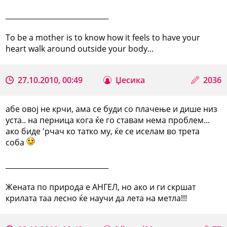
_____________________________
To be a mother is to know how it feels to have your
heart walk around outside your body...
27.10.2010, 00:49
Џесика
2036
абе овој не крчи, ама се буди со плачење и дише низ
уста.. на перница кога ќе го ставам нема проблем...
ако биде 'рчач ко татко му, ќе се иселам во трета
соба
_____________________________
Жената по природа е АНГЕЛ, но ако и ги скршат
крилата таа лесно ќе научи да лета на метла!!!