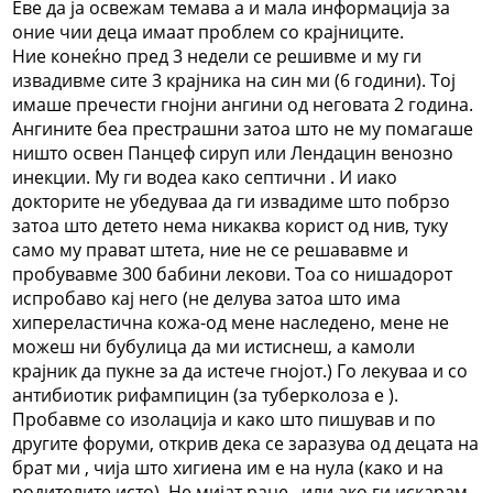
Еве да ја освежам темава а и мала информација за
оние чии деца имаат проблем со крајниците.
Ние конеќно пред 3 недели се решивме и му ги
извадивме сите 3 крајника на син ми (6 години). Тој
имаше пречести гнојни ангини од неговата 2 година.
Ангините беа престрашни затоа што не му помагаше
ништо освен Панцеф сируп или Лендацин венозно
инекции. Му ги водеа како септични . И иако
докторите не убедуваа да ги извадиме што побрзо
затоа што детето нема никаква корист од нив, туку
само му прават штета, ние не се решававме и
пробувавме 300 бабини лекови. Тоа со нишадорот
испробаво кај него (не делува затоа што има
хипереластична кожа-од мене наследено, мене не
можеш ни бубулица да ми истиснеш, а камоли
крајник да пукне за да истече гнојот.) Го лекуваа и со
антибиотик рифампицин (за туберколоза е ).
Пробавме со изолација и како што пишував и по
другите форуми, открив дека се заразува од децата на
брат ми , чија што хигиена им е на нула (како и на
родителите исто). Не мијат раце , или ако ги искарам