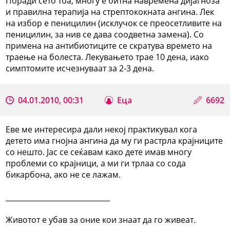
Поради сето тоа, многу е битна навремена дијагноза
и правилна терапија на стрептококната ангина. Лек
на избор е пеницилин (исклучок се преосетливите на
пеницилин, за нив се дава соодветна замена). Со
примена на антибиотиците се скратува времето на
траење на болеста. Лекувањето трае 10 дена, иако
симптомите исчезнуваат за 2-3 дена.
04.01.2010, 00:31
Еца
6692
Еве ме интересира дали некој практикувал кога
детето има гнојна ангина да му ги растрла крајниците
со нешто. Јас се сеќавам како дете имав многу
проблеми со крајници, а ми ги трлаа со сода
бикарбона, ако не се лажам.
_____________________________
Животот е убав за оние кои знаат да го живеат.