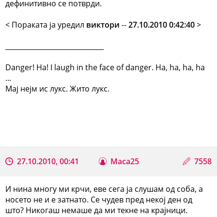
дефинитивно се потврди.
< Поракaта ја уредил
виктори
--
27.10.2010 0:42:40
>
_____________________________
Danger! Ha! I laugh in the face of danger. Ha, ha, ha, ha
...
Мај нејм ис лукс. Жито лукс.
27.10.2010, 00:41
Maca25
7558
И нина многу ми крчи, еве сега ја слушам од соба, а
носето не и е затнато. Се чудев пред некој ден од
што? Никогаш немаше да ми текне на крајници.