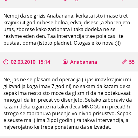
Nemoj da se grizis Anabanana, kerkata isto imase tret
krajnik i 4 godini bese bolna, edvaj disese ,a zborenjeto
uzas, zborese kako zaripnata i taka dodeka ne se
resivme eden den. Taa intervencija trae pola cas i te
pustaat odma (istoto pladne). Otogas e ko nova :)))
02.03.2010, 15:14
Anabanana
55
Ne, jas ne se plasam od operacija ( i jas imav krajnici mi
gi izvadija koga imav 7 godini) no sakam da kazam deka
sepak ima nesto sto moze da gi smiri da ne potekuvaat
mnogu i da im precat vo disenjeto. Sekako zaboraviv da
kazam deka cigarite na takvi deca MNOGU im precat!!! i
strogo se zabranuva pusenje vo nivno prisustvo. Sepak
e seuste mal ( ima 2ipol godini) za takva intervencija, a
najverojatno ke treba ponatamu da se izvadat.