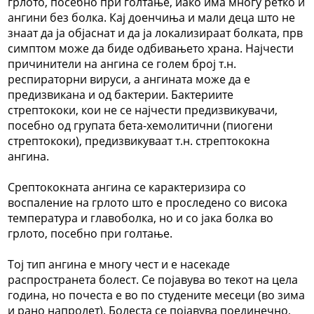
грлото, посебно при голтање, иако има многу ретко и
ангини без болка. Кај доенчиња и мали деца што не
знаат да ја објаснат и да ја локализираат болката, прв
симптом може да биде одбивањето храна. Најчести
причинители на ангина се голем број т.н.
респираторни вируси, а ангината може да е
предизвикана и од бактерии. Бактериите
стрептококи, кои не се најчести предизвикувачи,
посебно од групата бета-хемолитични (пиогени
стрептококи), предизвикуваат т.н. стрептококна
ангина.
Срептококната ангина се карактеризира со
воспаление на грлото што е проследено со висока
температура и главоболка, но и со јака болка во
грлото, посебно при голтање.
Тој тип ангина е многу чест и е насекаде
распространета болест. Се појавува во текот на цела
година, но почеста е во по студените месеци (во зима
и рано напролет). Болеста се појавува поединечно,