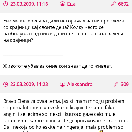
23.03.2009, 11:16
Еца
6692
Еве ме интересира дали некој имал вакви проблеми
со крајници кај своите деца? Колку често се
разболуваат од нив и дали сте за постапката вадење
на крајници?
_____________________________
Животот е убав за оние кои знаат да го живеат.
23.03.2009, 11:23
Aleksandra
309
Bravo Elena za ovaa tema. Jas si imam mnogu problem
so pomaloto dete vo vrska so krajnicite samo faka
angini i se lecime so inekcii, kutroto gaze celo mu e
izdupceno i samo so inekciite gi oporavuvame krajnicite.
Dali nekoja od koleskite na ringeraja imala problem so