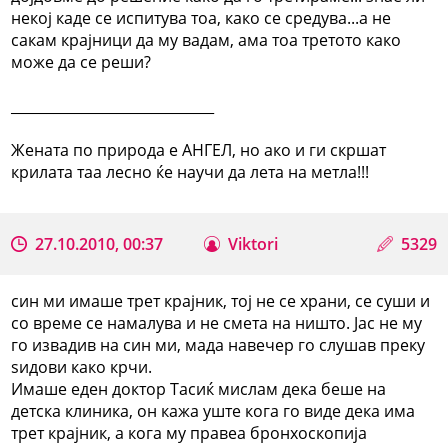
некој каде се испитува тоа, како се средува...а не
сакам крајници да му вадам, ама тоа третото како
може да се реши?
_____________________________
Жената по природа е АНГЕЛ, но ако и ги скршат
крилата таа лесно ќе научи да лета на метла!!!
27.10.2010, 00:37
Viktori
5329
син ми имаше трет крајник, тој не се храни, се суши и
со време се намалува и не смета на ништо. Јас не му
го извадив на син ми, мада навечер го слушав преку
ѕидови како крчи.
Имаше еден доктор Тасиќ мислам дека беше на
детска клиника, он кажа уште кога го виде дека има
трет крајник, а кога му правеа бронхоскопија