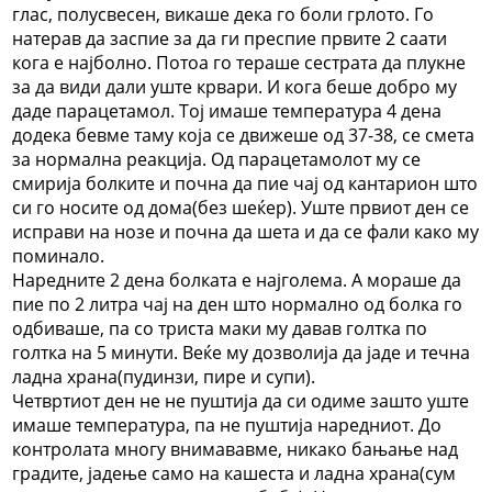
глас, полусвесен, викаше дека го боли грлото. Го
натерав да заспие за да ги преспие првите 2 саати
кога е најболно. Потоа го тераше сестрата да плукне
за да види дали уште крвари. И кога беше добро му
даде парацетамол. Тој имаше температура 4 дена
додека бевме таму која се движеше од 37-38, се смета
за нормална реакција. Од парацетамолот му се
смирија болките и почна да пие чај од кантарион што
си го носите од дома(без шеќер). Уште првиот ден се
исправи на нозе и почна да шета и да се фали како му
поминало.
Наредните 2 дена болката е најголема. А мораше да
пие по 2 литра чај на ден што нормално од болка го
одбиваше, па со триста маки му давав голтка по
голтка на 5 минути. Веќе му дозволија да јаде и течна
ладна храна(пудинзи, пире и супи).
Четвртиот ден не не пуштија да си одиме зашто уште
имаше температура, па не пуштија наредниот. До
контролата многу внимававме, никако бањање над
градите, јадење само на кашеста и ладна храна(сум