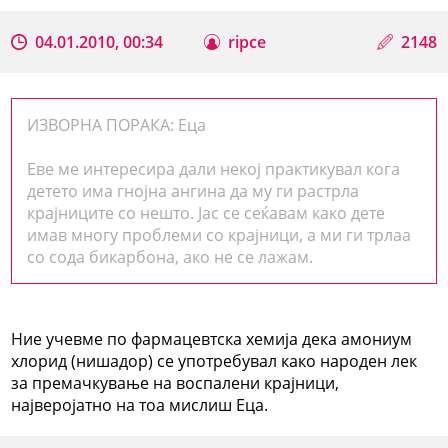
04.01.2010, 00:34
ripce
2148
ИЗВОРНА ПОРАКА: Еца
Еве ме интересира дали некој практикувал кога
детето има гнојна ангина да му ги растрла
крајниците со нешто. Јас се сеќавам како дете
имав многу проблеми со крајници, а ми ги трлаа
со сода бикарбона, ако не се лажам.
Ние учевме по фармацевтска хемија дека амониум
хлорид (нишадор) се употребувал како народен лек
за премачкување на воспалени крајници,
најверојатно на тоа мислиш Еца.