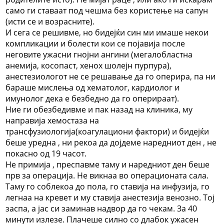
само ги ставаат под чешма без користење на сапун
(исти се и возрасните).
И сега се решивме, но бидејќи син ми имаше некои
компликации и болести кои се појавија после
неговите ужасни гнојни ангини (мегалобластна
анемија, косопаст, хенох шолејн пурпура),
анестезиологот не се решавање да го оперира, па ни
бараше мислења од хематолог, кардиолог и
имунолог дека е безбедно да го оперираат).
Ние ги обезбедивме и пак назад на клиника, му
направија хемостаза на
трансфузиологија(коагулациони фактори) и бидејќи
беше уредна , ни рекоа да дојдеме наредниот ден , не
покасно од 19 часот.
Не примија , преспавме таму и наредниот ден беше
прв за операција. Не викнаа во операционата сала.
Таму го соблекоа до пола, го ставија на инфузија, го
легнаа на кревет и му ставија анестезија венозно. Тој
заспа, а јас си заминав надвор да го чекам. За 40
минути излезе. Плачеше силно со длабок ужасен