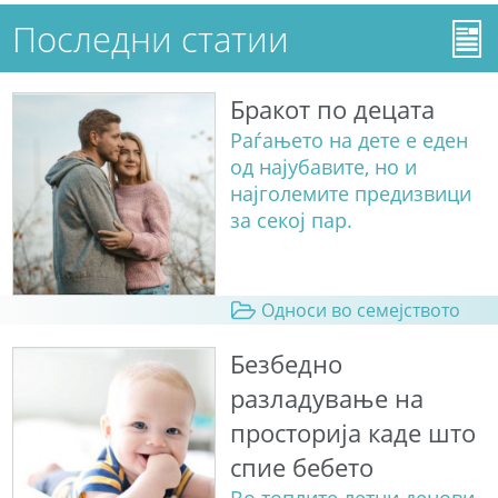
Последни статии
Бракот по децата
Раѓањето на дете е еден
од најубавите, но и
најголемите предизвици
за секој пар.
Односи во семејството
Безбедно
разладување на
просторија каде што
спие бебето
Во топлите летни денови,