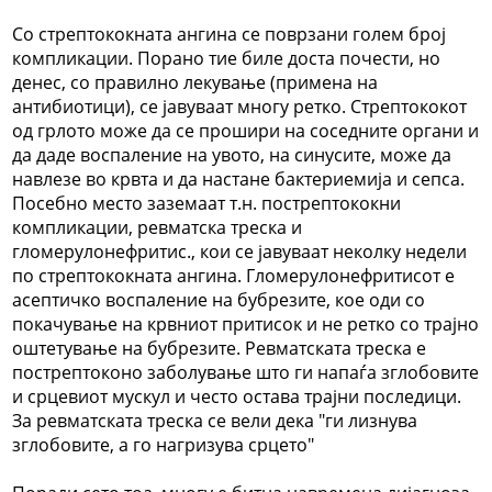
Со стрептококната ангина се поврзани голем број
компликации. Порано тие биле доста почести, но
денес, со правилно лекување (примена на
антибиотици), се јавуваат многу ретко. Стрептококот
од грлото може да се прошири на соседните органи и
да даде воспаление на увото, на синусите, може да
навлезе во крвта и да настане бактериемија и сепса.
Посебно место заземаат т.н. пострептококни
компликации, ревматска треска и
гломерулонефритис., кои се јавуваат неколку недели
по стрептококната ангина. Гломерулонефритисот е
асептичко воспаление на бубрезите, кое оди со
покачување на крвниот притисок и не ретко со трајно
оштетување на бубрезите. Ревматската треска е
пострептоконо заболување што ги напаѓа зглобовите
и срцевиот мускул и често остава трајни последици.
За ревматската треска се вели дека "ги лизнува
зглобовите, а го нагризува срцето"