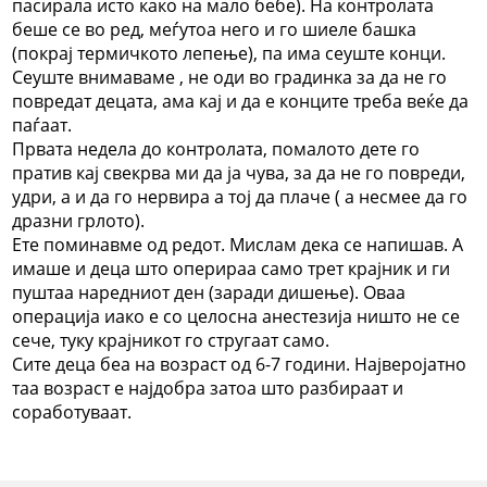
пасирала исто како на мало бебе). На контролата
беше се во ред, меѓутоа него и го шиеле башка
(покрај термичкото лепење), па има сеуште конци.
Сеуште внимаваме , не оди во градинка за да не го
повредат децата, ама кај и да е конците треба веќе да
паѓаат.
Првата недела до контролата, помалото дете го
пратив кај свекрва ми да ја чува, за да не го повреди,
удри, а и да го нервира а тој да плаче ( а несмее да го
дразни грлото).
Ете поминавме од редот. Мислам дека се напишав. А
имаше и деца што оперираа само трет крајник и ги
пуштаа наредниот ден (заради дишење). Оваа
операција иако е со целосна анестезија ништо не се
сече, туку крајникот го стругаат само.
Сите деца беа на возраст од 6-7 години. Најверојатно
таа возраст е најдобра затоа што разбираат и
соработуваат.