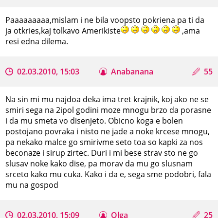
Paaaaaaaaa,mislam i ne bila voopsto pokriena pa ti da
ja otkries,kaj tolkavo Amerikiste
,ama
resi edna dilema.
02.03.2010, 15:03
Anabanana
55
Na sin mi mu najdoa deka ima tret krajnik, koj ako ne se
smiri sega na 2ipol godini moze mnogu brzo da porasne
i da mu smeta vo disenjeto. Obicno koga e bolen
postojano povraka i nisto ne jade a noke krcese mnogu,
pa nekako malce go smirivme seto toa so kapki za nos
beconaze i sirup zirtec. Duri i mi bese strav sto ne go
slusav noke kako dise, pa morav da mu go slusnam
srceto kako mu cuka. Kako i da e, sega sme podobri, fala
mu na gospod
02.03.2010, 15:09
Olga
25