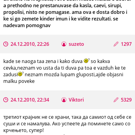
a prethodno ne prestanuvase da kasla, caevi, sirupi,
propolisi, nisto ne pomagase. ama ova e dosta dobro i
ke si go zemete kinder imun i ke vidite rezultati. se
nadevam pomognav
24.12.2010, 22:26
suzeto
1297
kade se naoga taa zena i kako duva
so kakva
cevka,neznam vo usta da ti duva pa toa e vazduh ke te
zadusi
neznam mozda lupam gluposti,ajde objasni
malku poveke
24.12.2010, 22:34
Viktori
5329
третиот крајник не се храни, така да самиот од себе се
суши и се намалува. Ако успеете да поминете само со
крчењето, супер!