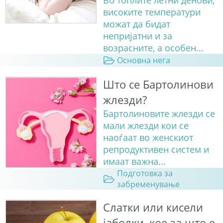
високите температури
можат да бидат
непријатни и за
возрасните, а особен...
Основна нега
Што се Бартолинови
жлезди?
Бартолиновите жлезди се
мали жлезди кои се
наоѓаат во женскиот
репродуктивен систем и
имаат важна...
Подготовка за
забременување
Слатки или кисели
јаболки, кое за што е