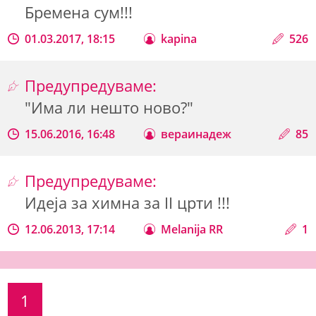
Бремена сум!!!
01.03.2017, 18:15
kapina
526
Предупредуваме:
"Има ли нешто ново?"
15.06.2016, 16:48
вераинадеж
85
Предупредуваме:
Идеја за химна за II црти !!!
12.06.2013, 17:14
Melanija RR
1
1