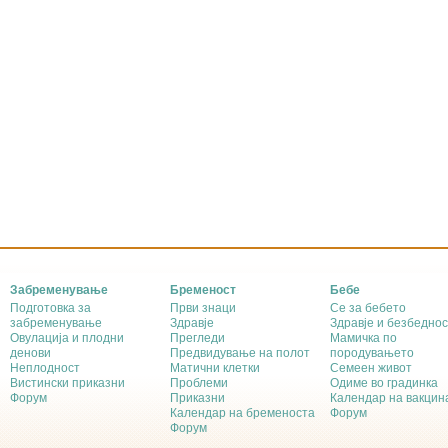
Забременување
Бременост
Бебе
Подготовка за
Први знаци
Се за бебето
забременување
Здравје
Здравје и безбеднос
Овулација и плодни
Прегледи
Мамичка по
денови
Предвидување на полот
породувањето
Неплодност
Матични клетки
Семеен живот
Вистински приказни
Проблеми
Одиме во градинка
Форум
Приказни
Календар на вакцин
Календар на бременоста
Форум
Форум