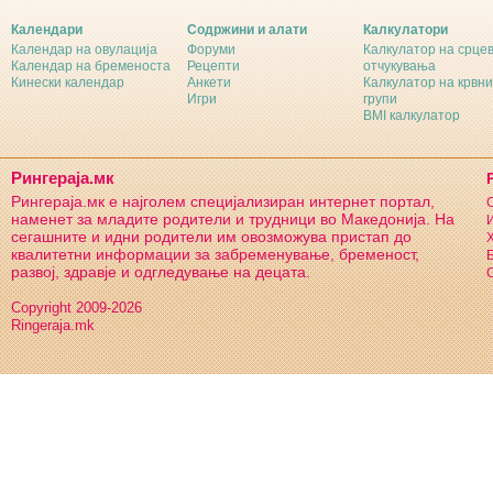
Календари
Содржини и алати
Калкулатори
Календар на овулација
Форуми
Калкулатор на срце
Календар на бременоста
Рецепти
отчукувања
Кинески календар
Анкети
Калкулатор на крвни
Игри
групи
BMI калкулатор
Рингераја.мк
Рингераја.мк е најголем специјализиран интернет портал,
С
наменет за младите родители и трудници во Македонија. На
И
сегашните и идни родители им овозможува пристап до
Х
квалитетни информации за забременување, бременост,
Б
развој, здравје и одгледување на децата.
С
Copyright 2009-2026
Ringeraja.mk