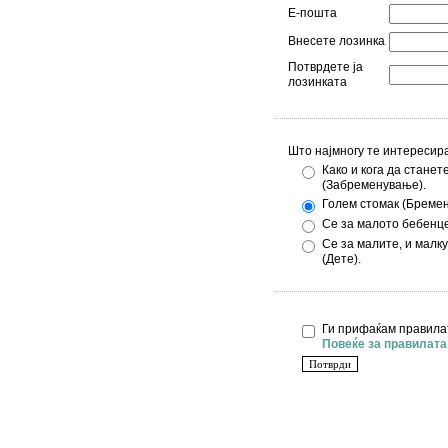
Е-пошта
Внесете лозинка
Потврдете ја
лозинката
Што најмногу те интересир
Како и кога да станет
(Забременување).
Голем стомак (Бремен
Се за малото бебенце
Се за малите, и малк
(Дете).
Ги прифаќам правила
Повеќе за правилата 