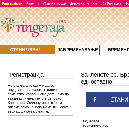
Рингераја.мк
Рецепти
Убавина и мода
Детско катче
Фит
За Рингераја
Ф
СТАНИ ЧЛЕН!
ЗАБРЕМЕНУВАЊE
БРЕМЕН
Регистрација
Зачленете се. Брз
едноставно.
Не радува што одлучи да се
прудружиш на нашето големо
семејство. Уверени сме дека нема да
зажалиш. Членството е целосно
бесплатно. Зачленувањето ќе ти
одземе само неколку моменти. Може
веднаш да се зачлените.
Одберете
корисничко име