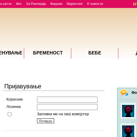
о катче
Фит
За Рингераја
Форуми
Маркетинг
Е-новости
12
ЕНУВАЊE
БРЕМЕНОСТ
БЕБЕ
Пријавување
Фо
Корисник
Лозинка
Запомни ме на овој компјутер