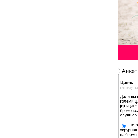
Анкет
Циста.
пеперутк
Дали има
големи ц
јајниците
бременос
случи со
Отстр
хируршки 
на бремен