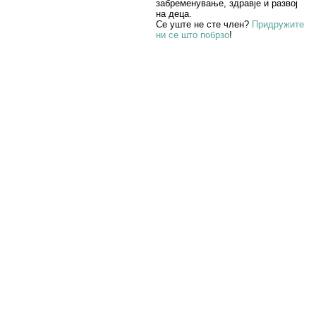
забременување, здравје и развој
на деца.
Се уште не сте член?
Придружите
ни се што побрзо
!