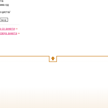
та
ама од
 циста/
 со анкети
своја анкета