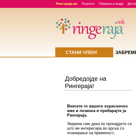
Рингераја.мк
Рецепти
Убавина и мода
Детск
СТАНИ ЧЛЕН!
ЗАБРЕМ
Добредојде на
Рингераја!
Внесете го вашето корисничко
име и лозинка и пребарајте ја
Рингераја.
Уверени сме дека ќе пронајдете се
што ве интересира во врска со
планирање на бременост,