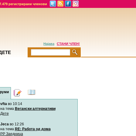
7.479 регистрирани членови
Најава
СТАНИ ЧЛЕН!
ДЕТЕ
руми
Дневници
Најнови
содржини
vfta
во 10:14
Хепинес
Автор:
Хепинес
на тема
Вегански алтернативи
Дете
Jeca
во 12:26
Мими
Автор:
Милен4е
на тема
RE: Работа од дома
РР Заедница