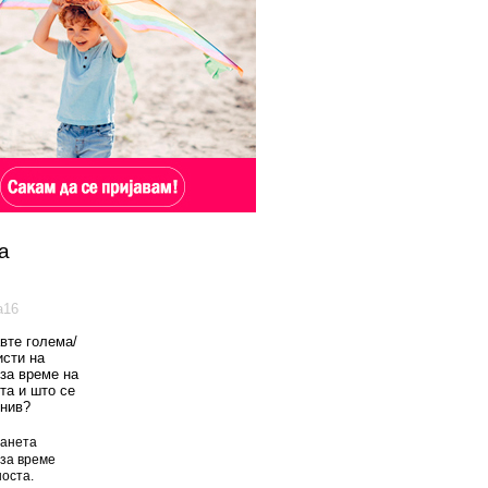
а
а16
вте голема/
исти на
 за време на
та и што се
 нив?
анета
за време
оста.