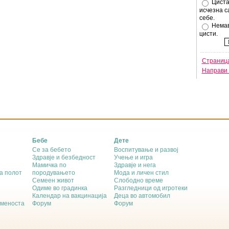
Циста
исчезна с
себе.
Немав
цисти.
Страница
Направи 
Бебе
Дете
Се за бебето
Воспитување и развој
Здравје и безбедност
Учење и игра
Мамичка по
Здравје и нега
а полот
породувањето
Мода и личен стил
Семеен живот
Слободно време
Одиме во градинка
Разгледници од игротеки
Календар на вакцинација
Деца во автомобил
еменоста
Форум
Форум