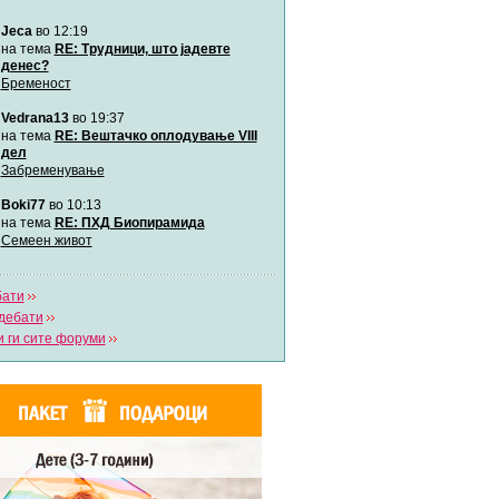
Jeca
во 12:19
забава Бремените
Автор:
bobik
на тема
RE: Трудници, што јадевте
денес?
Бременост
Цааци
Vedrana13
во 19:37
Автор:
Цааци
на тема
RE: Вештачко оплодување VIII
дел
Забременување
Mimi
Автор:
Miimii
Boki77
во 10:13
на тема
RE: ПХД Биопирамида
Семеен живот
Напиши свој дневник
Погледни ги сите дневници
бати
дебати
 ги сите форуми