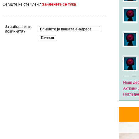
Се уште не сте член?
Зачленете се тука
Ја заборавивте
лозинката?
Нови де
Активни 
Погледни