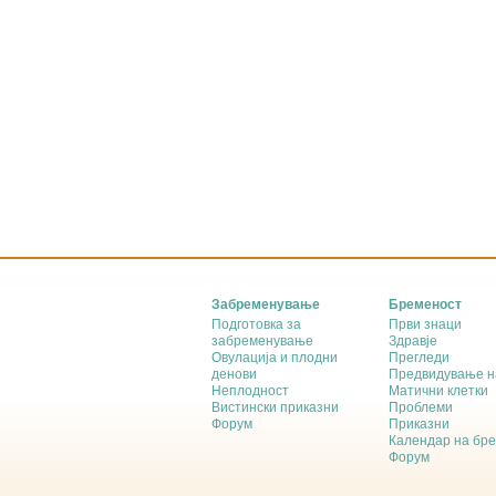
Забременување
Бременост
Подготовка за
Први знаци
забременување
Здравје
Овулација и плодни
Прегледи
денови
Предвидување н
Неплодност
Матични клетки
Вистински приказни
Проблеми
Форум
Приказни
Календар на бр
Форум